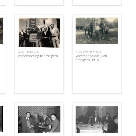
GC20130502_033
KIBG_Emelgem_003
Verbroedering te Emelgem
Voerman veldkeuken,
Emelgem, 1915