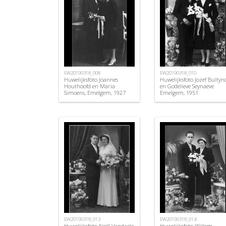
EW20190318_008
EW20190318_010
Huwelijksfoto Joannes
Huwelijksfoto Jozef Bultyn
Houthoofd en Maria
en Godelieve Seynaeve
Simoens, Emelgem, 1927
Emelgem, 1951
EW20190318_013
EW20190318_014
Huwelijksfoto Noël Vandaele
Huwelijksfoto Willem