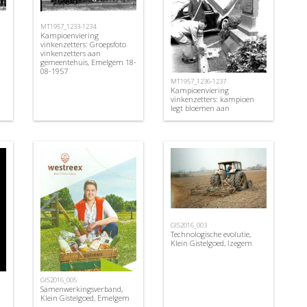
MT1957_1233-1234
Kampioenviering
vinkenzetters: Groepsfoto
vinkenzetters aan
gemeentehuis, Emelgem 18-
08-1957
MT1957_1236-1237
Kampioenviering
vinkenzetters: kampioen
legt bloemen aan
monument, Emelgem 18-
08-1957
GIS2016_003
Technologische evolutie,
Klein Gistelgoed, Izegem
GIS2016_005
Samenwerkingsverband,
Klein Gistelgoed, Emelgem