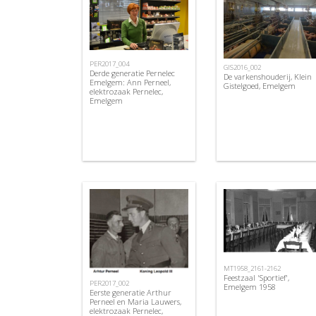
PER2017_004
GIS2016_002
Derde generatie Pernelec
De varkenshouderij, Klein
Emelgem: Ann Perneel,
Gistelgoed, Emelgem
elektrozaak Pernelec,
Emelgem
MT1958_2161-2162
Feestzaal 'Sportief',
PER2017_002
Emelgem 1958
Eerste generatie Arthur
Perneel en Maria Lauwers,
elektrozaak Pernelec,