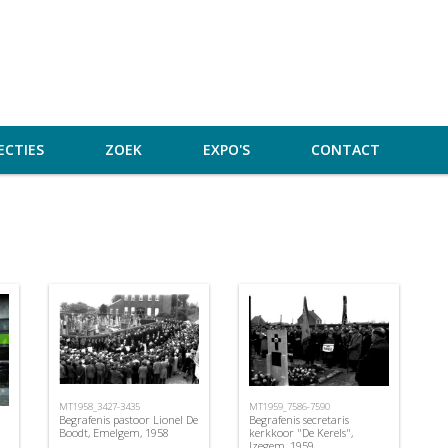
ECTIES
ZOEK
EXPO'S
CONTACT
MT1958_3427-3435
MT1959_7586-7590
Begrafenis pastoor Lionel De
Begrafenis secretaris
Boodt, Emelgem, 1958
kerkkoor "De Kerels",
Izegem, 1959