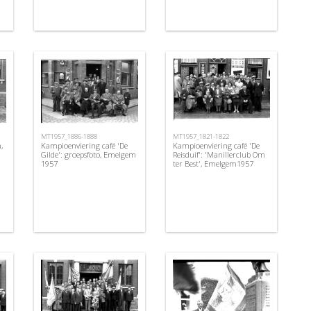
MT1957_1886-1888
MT1957_1821-1822
,
Kampioenviering café 'De
Kampioenviering café 'De
Gilde': groepsfoto, Emelgem
Reisduif': 'Manillerclub Om
1957
ter Best', Emelgem1957