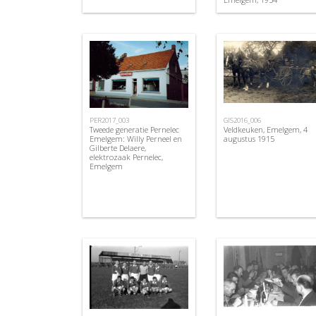
PER2017_003
GIS2016_006
Tweede generatie Pernelec
Veldkeuken, Emelgem, 4
Emelgem: Willy Perneel en
augustus 1915
Gilberte Delaere,
elektrozaak Pernelec,
Emelgem