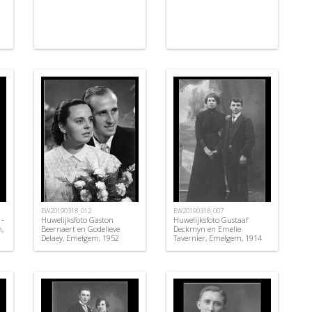
EW20190318_012
EW20190318_007
 -
Huwelijksfoto Gaston
Huwelijksfoto Gustaaf
,
Beernaert en Godelieve
Deckmyn en Emelie
Delaey, Emelgem, 1952
Tavernier, Emelgem, 1914