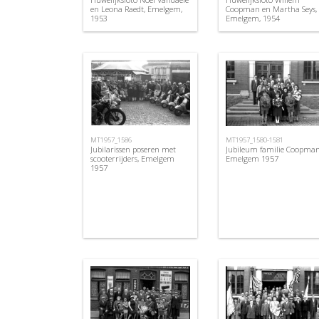
en Leona Raedt, Emelgem,
Coopman en Martha Seys,
1953
Emelgem, 1954
MT1957_1586
MT1957_1580-1581
Jubilarissen poseren met
Jubileum familie Coopman
scooterrijders, Emelgem
Emelgem 1957
1957