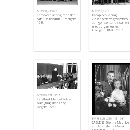
MT1958_4430-31
MT1957_1235
Kampioenviering manillen
Kampioenviering
café "De Reisduif", Emelgem,
vinkenzetters: groepsfoto
1958
aan gemeentehuis samen
met burgemeester,
Emelgem 18-08-1957
MT1959_7711-7715
Kerstfeest Mandelclub en
huldiging Theo Lezy,
Izegem, 1959
EW_H-EMELGEM 1954_031
SAELENS Etienne Maurice
en TACK Liliana Maria,
Emelgem, 1954