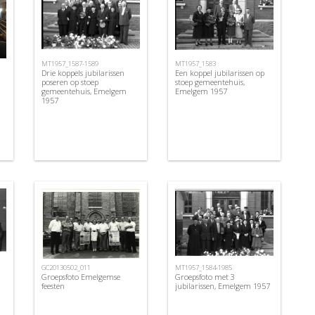
MT1957_1587-1589
MT1957_1583
Drie koppels jubilarissen
Een koppel jubilarissen op
poseren op stoep
stoep gemeentehuis,
gemeentehuis, Emelgem
Emelgem 1957
1957
MT1957_1584-1985
GC20130502_011
Groepsfoto met 3
Groepsfoto Emelgemse
jubilarissen, Emelgem 1957
feesten