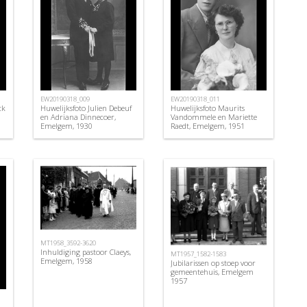
EW20190318_009
EW20190318_011
ck
Huwelijksfoto Julien Debeuf
Huwelijksfoto Maurits
en Adriana Dinnecoer,
Vandommele en Mariette
Emelgem, 1930
Raedt, Emelgem, 1951
MT1958_3592-3620
Inhuldiging pastoor Claeys,
MT1957_1582-1583
Emelgem, 1958
Jubilarissen op stoep voor
gemeentehuis, Emelgem
1957