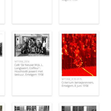
MT1958_2374
Café 'De Nieuwe Wijk, L.
Langsweirt, Coiffeur':
Houthoofd poseert met
bestuur, Emelgem 1958
MT1958_3170-3175
Criterium beroepsrenners,
Emelgem, 8 juni 1958