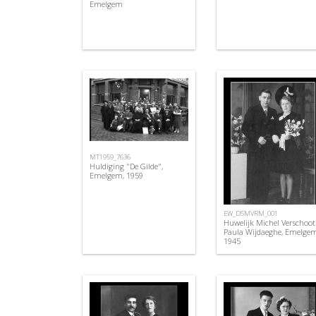
Emelgem
MT1959_7636
Huldiging "De Gilde",
Emelgem, 1959
EW_DSMVRM_001
Huwelijk Michel Verschoot
Paula Wijdaeghe, Emelgem
1945