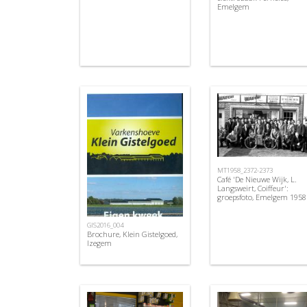
Emelgem
MT1958_2372-2373
Café 'De Nieuwe Wijk, L.
Langsweirt, Coiffeur':
groepsfoto, Emelgem 1958
GIS2016_004
Brochure, Klein Gistelgoed,
Izegem