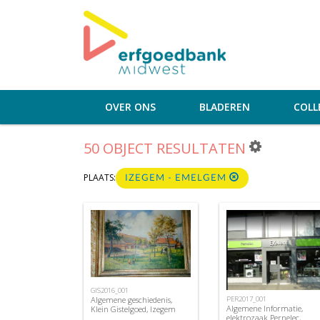
OVER ONS
BLADEREN
COLL
50 OBJECT RESULTATEN
PLAATS:
IZEGEM - EMELGEM
GIS2016_001
PER2017_001
Algemene geschiedenis,
Algemene Informatie,
Klein Gistelgoed, Izegem
elektrozaak Pernelec,