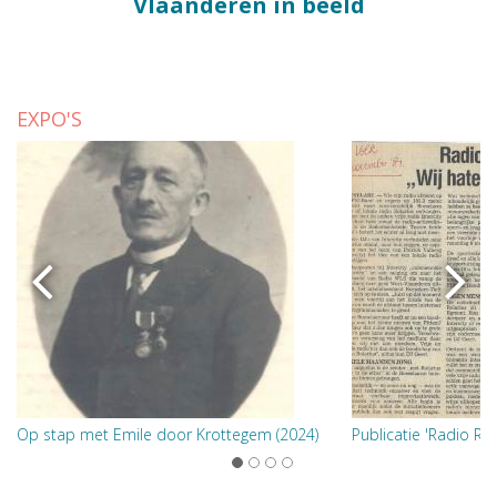
Vlaanderen in beeld
EXPO'S
Op stap met Emile door Krottegem (2024)
Publicatie 'Radio Rol
1
2
3
4