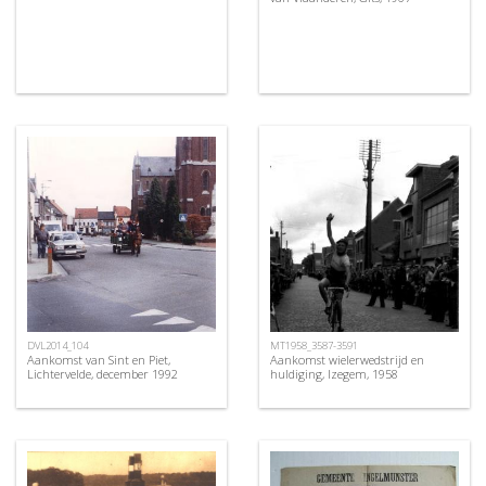
DVL2014_104
MT1958_3587-3591
Aankomst van Sint en Piet,
Aankomst wielerwedstrijd en
Lichtervelde, december 1992
huldiging, Izegem, 1958