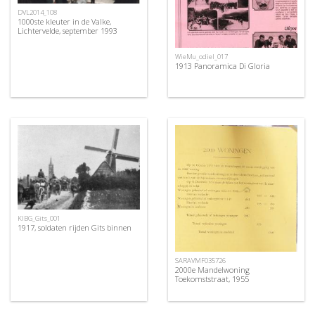
DVL2014_108
1000ste kleuter in de Valke,
Lichtervelde, september 1993
WieMu_odiel_017
1913 Panoramica Di Gloria
KIBG_Gits_001
1917, soldaten rijden Gits binnen
SARAVMF035726
2000e Mandelwoning
Toekomststraat, 1955