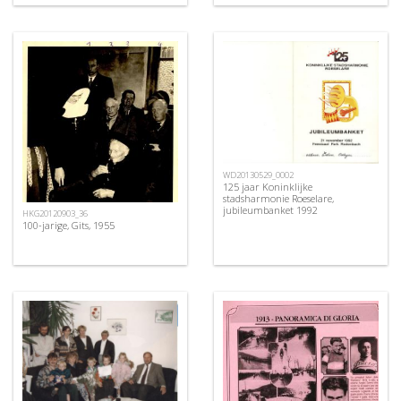
WD20130529_0002
125 jaar Koninklijke
stadsharmonie Roeselare,
jubileumbanket 1992
HKG20120903_36
100-jarige, Gits, 1955