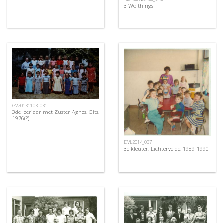
3 Wolthings
GV20131103_031
3de leerjaar met Zuster Agnes, Gits,
1976(?)
DVL2014_037
3e kleuter, Lichtervelde, 1989-1990