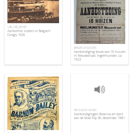
140_140_00199
Aankomst zusters in Belgisch
Congo, 1926
BIN20121024_005
Aankondiging bouw van 10 huizen
in Nieuwstraat, Ingelmunster, ca
1923
RR-3-02-01-03-001
Aankondigingen Rolarius en start
van de Slow Top 50, december 1981