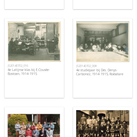
JS20140702_016
JS20140702_008
4e Latijnse klas bij E.Cousée-
4e studiejaar bij Des. Denys-
Bostoen, 1914-1915
Carbonez, 1914-1915, Roeselare