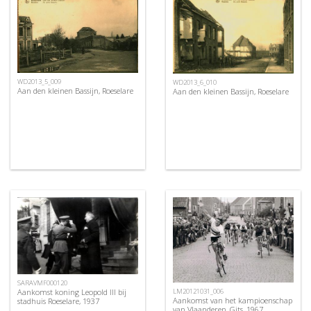
WD2013_5_009
WD2013_6_010
Aan den kleinen Bassijn, Roeselare
Aan den kleinen Bassijn, Roeselare
SARAVMF000120
Aankomst koning Leopold III bij
LM20121031_006
Aankomst van het kampioenschap
stadhuis Roeselare, 1937
van Vlaanderen, Gits, 1967