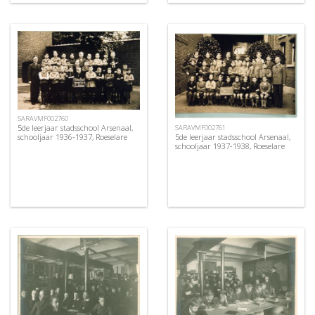
SARAVMF002760
5de leerjaar stadsschool Arsenaal,
SARAVMF002761
5de leerjaar stadsschool Arsenaal,
schooljaar 1936-1937, Roeselare
schooljaar 1937-1938, Roeselare