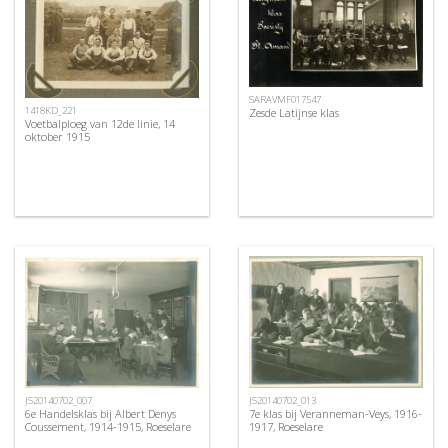
SARAVMF017547
1418KD_221
Zesde Latijnse klas
Voetbalploeg van 12de linie, 14
oktober 1915
JS20140702_007
JS20140702_013
6e Handelsklas bij Albert Denys
7e klas bij Veranneman-Veys, 1916-
Coussement, 1914-1915, Roeselare
1917, Roeselare