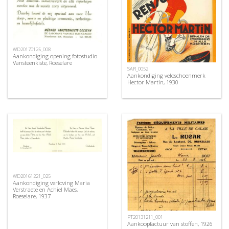
WD20170125_008
Aankondiging opening fotostudio
Vansteenkiste, Roeselare
SAR_0052
Aankondiging veloschoenmerk
Hector Martin, 1930
WD20161221_025
Aankondiging verloving Maria
Verstraete en Achiel Maes,
Roeselare, 1937
PT20131211_001
Aankoopfactuur van stoffen, 1926