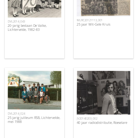
MLRC20121113_001
DVL2014_043
25 jaar Wit-Gele Kruis
20-jarig bestaan De Valke,
Lichtervelde, 1982-83
DVL2014_024
25 jarig julileum RSB, Lichtervelde,
JV20140203_002
mei 1988
40 jaar radiodistributie, Roeselare