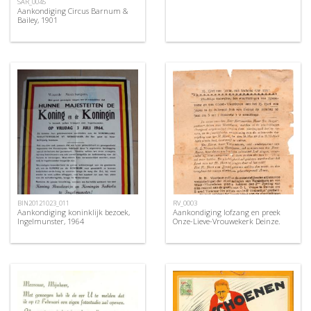
SAR_0045
Aankondiging Circus Barnum &
Bailey, 1901
BIN20121023_011
RV_0003
Aankondiging koninklijk bezoek,
Aankondiging lofzang en preek
Ingelmunster, 1964
Onze-Lieve-Vrouwekerk Deinze.