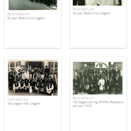
RKI20130616_007
50 jaar Rode Kruis Izegem
RKI20130508_019
50 jaar Rode Kruis Izegem
ML20140326_017
GC20130502_064
100 dagenviering 3HSTM, Roeselare,
100 dagen AVE, Izegem
januari 1974