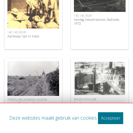
140_140_00261
Aanleg industriezone, Dadizele,
1972
140_140_00220
Aankoop rijst in India
BIN20121019_008
PV2015_045-24-26/047-24-25/30
Aanleg van de nieuwe
Aanleg Ringlaan, Dadizele juni
Centrumbrug, Ingelmunster, ca
1972
1956
Deze websites maakt gebruik van cookies
.
Accepteer