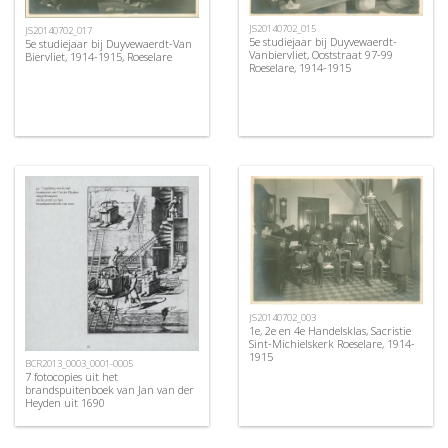
JS20140702_015
JS20140702_017
5e studiejaar bij Duyvewaerdt-
5e studiejaar bij Duyvewaerdt-Van
Vanbiervliet, Ooststraat 97-99
Biervliet, 1914-1915, Roeselare
Roeselare, 1914-1915
JS20140702_003
1e, 2e en 4e Handelsklas, Sacristie
Sint-Michielskerk Roeselare, 1914-
1915
BCR2013_0003_0001-0005
7 fotocopies uit het
brandspuitenboek van Jan van der
Heyden uit 1690