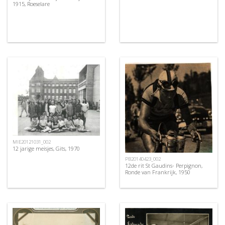
1915, Roeselare
MIE20121031_002
12 jarige meisjes, Gits, 1970
PB20140423_002
12de rit St Gaudins- Perpignon,
Ronde van Frankrijk, 1950