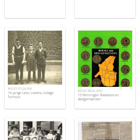
MIE20131224_008
WD20130626_0050
14 jarige Leon Lievens, college
15 Penningen Roeselare en
Torhout
deelgemeenten