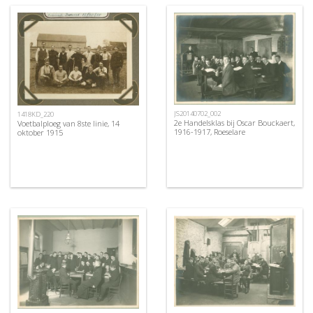
JS20140702_002
1418KD_220
2e Handelsklas bij Oscar Bouckaert,
Voetbalploeg van 8ste linie, 14
1916-1917, Roeselare
oktober 1915