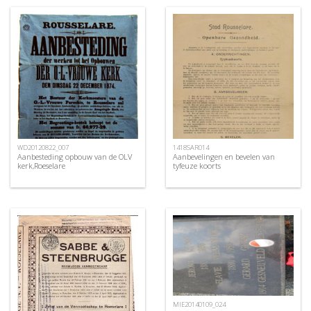
WD20120822_007
1418SAR014
Aanbesteding opbouw van de OLV
Aanbevelingen en bevelen van
kerk,Roeselare
tyfeuze koorts
MIE20140109_024