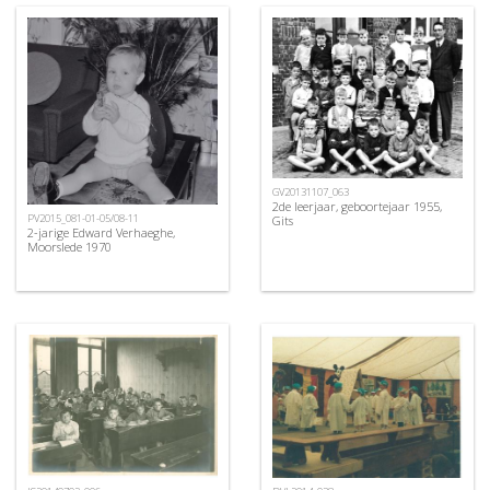
GV20131107_063
2de leerjaar, geboortejaar 1955,
PV2015_081-01-05/08-11
Gits
2-jarige Edward Verhaeghe,
Moorslede 1970