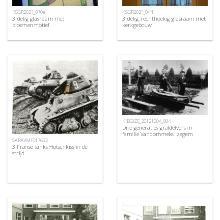
KSGR2021_070a
KSGR2021_044
3-delig glasraam met
3-delig, rechthoekig glasraam met
bloemenmotief
kerkgebouw
KIBGIZE_20121004_004
Drie generaties grafdelvers in
familie Vandommele, Izegem
SARAVMF017632
3 Franse tanks Hotschkiss in de
strijd