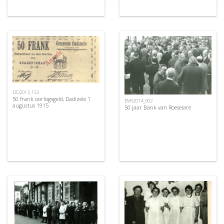
DD2013_153
50 frank oorlogsgeld, Dadizele 1
BVR2014_002
augustus 1915
50 jaar Bank van Roeselare