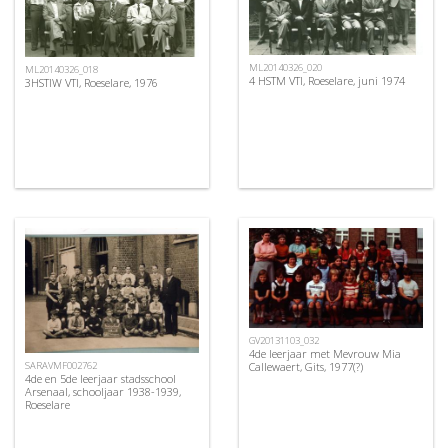
ML20140326_020
ML20140326_018
4 HSTM VTI, Roeselare, juni 1974
3HSTIW VTI, Roeselare, 1976
GV20131103_032
4de leerjaar met Mevrouw Mia
SARAVMF002762
Callewaert, Gits, 1977(?)
4de en 5de leerjaar stadsschool
Arsenaal, schooljaar 1938-1939,
Roeselare