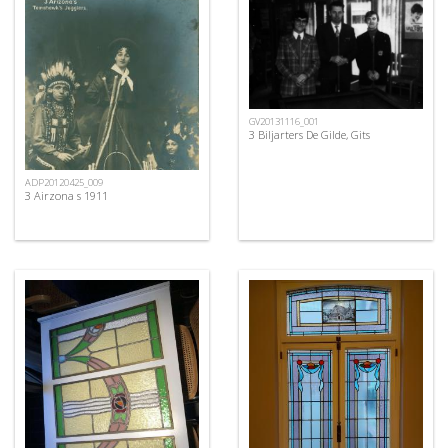
GV20131116_001
3 Biljarters De Gilde, Gits
ADP20120425_009
3 Airzona s 1911