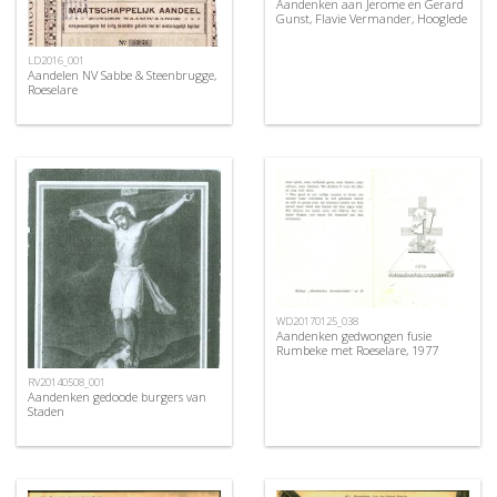
Aandenken aan Jerome en Gerard
Gunst, Flavie Vermander, Hooglede
LD2016_001
Aandelen NV Sabbe & Steenbrugge,
Roeselare
WD20170125_038
Aandenken gedwongen fusie
Rumbeke met Roeselare, 1977
RV20140508_001
Aandenken gedoode burgers van
Staden