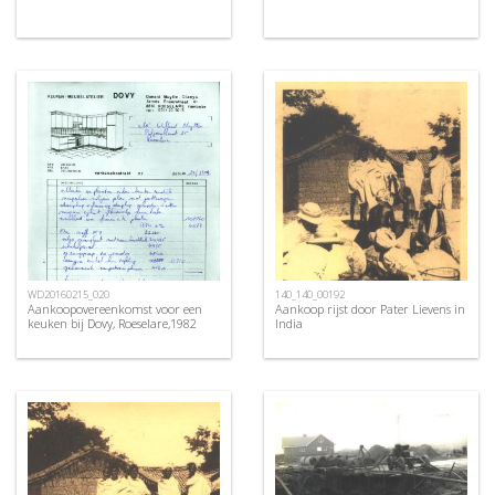
WD20160215_020
140_140_00192
Aankoopovereenkomst voor een
Aankoop rijst door Pater Lievens in
keuken bij Dovy, Roeselare,1982
India