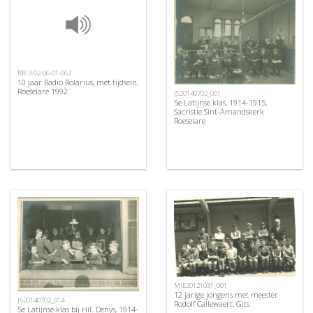
RR-3-02-06-01-067
10 jaar Radio Rolarius, met tijdsein,
Roeselare 1992
JS20140702_001
5e Latijnse klas, 1914-1915,
Sacristie Sint-Amandskerk
Roeselare
MIE20121031_001
12 jarige jongens met meester
JS20140702_014
Rodolf Callewaert, Gits
5e Latijnse klas bij Hil. Denys, 1914-