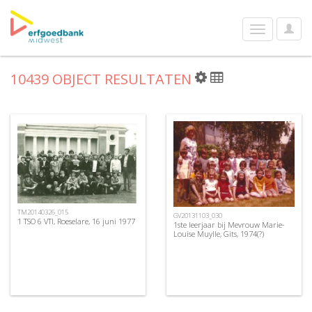
User
Toggle
Optio
navigation
10439 OBJECT RESULTATEN
TM20140326_015
GV20131103_030
1 TSO 6 VTI, Roeselare, 16 juni 1977
1ste leerjaar bij Mevrouw Marie-
Louise Muylle, Gits, 1974(?)