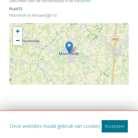
Lees meer over de rechtenstatus in de
disclaimer
PLAATS
Moorslede
(is vervaardigd in)
+
−
Deze websites maakt gebruik van cookies
.
Accepteer
WWW.MIDWEST.BE