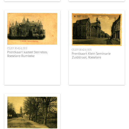
CS20130424_003
CS20130424_005
Prentkaart kasteel Sterrebos,
Prentkaart Klein Seminarie
Roeselare-Rumbeke
Zuidstraat, Roeselare