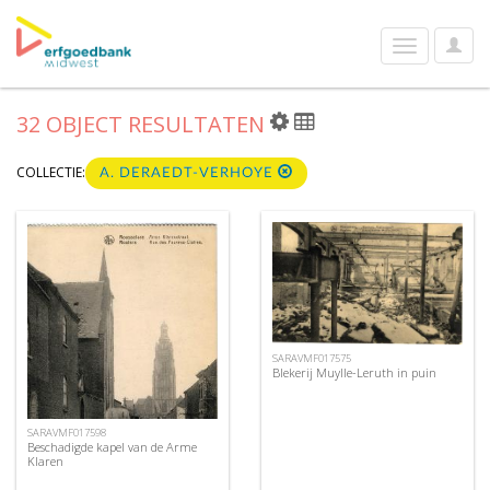
User
Toggle
Optio
navigation
32 OBJECT RESULTATEN
COLLECTIE:
A. DERAEDT-VERHOYE
SARAVMF017575
Blekerij Muylle-Leruth in puin
SARAVMF017598
Beschadigde kapel van de Arme
Klaren