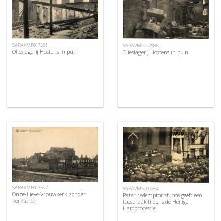
SARAVMF017581
SARAVMF017585
Olieslagerij Hostens in puin
Olieslagerij Hostens in puin
SARAVMF017597
SARAVMF000264
Onze-Lieve-Vrouwkerk zonder
Pater redemptorist Joos geeft een
kerktoren
toespraak tijdens de Heilige
Hartprocessie