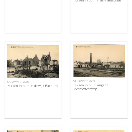
Huizen in puin in de Manestraat
SARAVMF017600
SARAVMF017578
Huizen in puin langs de
Huizen in puin in de wijk Barnum
Meensesteenweg