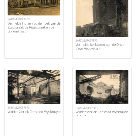
SARAVMF017648
Vernielde huizen op de hoek van de
Zuidstraat, de Rijselstraat en de
Bollenstraat
SARAVMF017579
Vernielde kerktoren van de Onze-
Lieve-Vrouwkerk
SARAVMF017576
SARAVMF017583
Voddenfabriek Constant Wyckhuyse
Voddenfabriek Constant Wyckhuyse
in puin
in puin