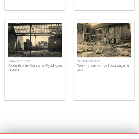
SARAVMF017587
SARAVMF017577
Voddenfabriek Constant Wyckhuyse
Werkhuizen van de Spoorwegen in
in puin
puin