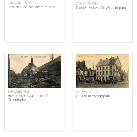
SARAVMF017599
SARAVMF017582
Fabriek C. de Brouckère in puin
Fabriek Melsens-De Wilde in puin
SARAVMF017595
SARAVMF017572
Huis in puin naast het café
Huizen in oorlogspuin
Groeninghe