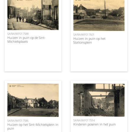
SARAVMF017588
SARAVMF017601
Huizen in puin op de Sint-
Huizen in puin op het
Michielsplaats
Stationsplein
SARAVMF017594
SARAVMF017586
Kinderen poseren in het puin
Huizen op het Sint-Michielsplein in
puin