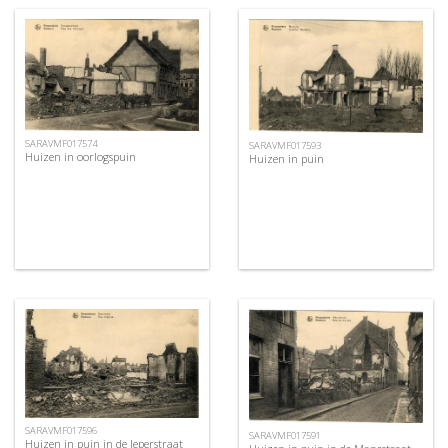
SARAVMF017574
SARAVMF017593
Huizen in oorlogspuin
Huizen in puin
SARAVMF017596
SARAVMF017591
Huizen in puin in de Ieperstraat