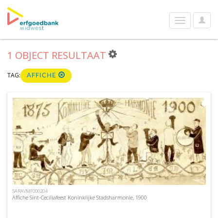
User
Toggle
Optio
navigation
1 OBJECT RESULTAAT
TAG:
AFFICHE
SARAVMF000204
Affiche Sint-Ceciliafeest Koninklijke Stadsharmonie, 1900