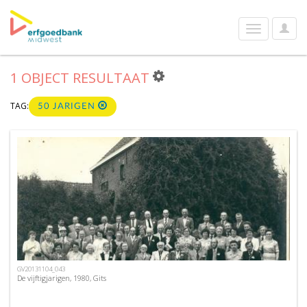
User
Toggle
Optio
navigation
1 OBJECT RESULTAAT
TAG:
50 JARIGEN
GV20131104_043
De vijftigjarigen, 1980, Gits