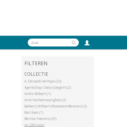
FILTEREN
COLLECTIE
A. Deraedt-Verhoye (32)
Agentschap Claeys (Izegem) (2)
Andre Bollaert (1)
Arne Vanheerswynghels (2)
Bakkerij Willlaert (Roeselare/Beveren) (3)
Bart Kaes (1)
Bernice Haerens (25)
en 289 meer