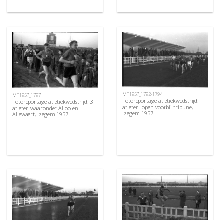
MT1957_1792-1794
MT1957_1797
Fotoreportage atletiekwedstrijd:
Fotoreportage atletiekwedstrijd: 3
atleten lopen voorbij tribune,
atleten waaronder Alloo en
Izegem 1957
Allewaert, Izegem 1957