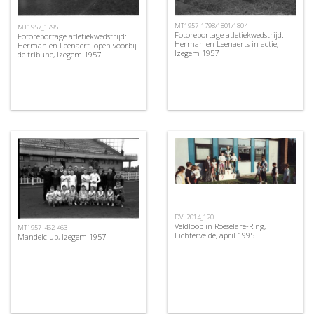
MT1957_1798/1801/1804
MT1957_1795
Fotoreportage atletiekwedstrijd:
Fotoreportage atletiekwedstrijd:
Herman en Leenaerts in actie,
Herman en Leenaert lopen voorbij
Izegem 1957
de tribune, Izegem 1957
DVL2014_120
Veldloop in Roeselare-Ring,
MT1957_462-463
Lichtervelde, april 1995
Mandelclub, Izegem 1957