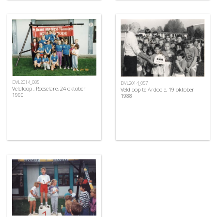
DVL2014_085
DVL2014_057
Veldloop , Roeselare, 24 oktober
Veldloop te Ardooie, 19 oktober
1990
1988