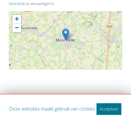
Moorslede
(is vervaardigd in)
+
−
Deze websites maakt gebruik van cookies
.
Accepteer
WWW.MIDWEST.BE
Spanjestraat 141/2 8800 Roeselare
Contact