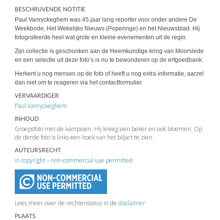
BESCHRIJVENDE NOTITIE
Paul Vanryckeghem was 45 jaar lang reporter voor onder andere De
Weekbode, Het Wekelijks Nieuws (Poperinge) en het Nieuwsblad. Hij
fotografeerde heel wat grote en kleine evenementen uit de regio.
Zijn collectie is geschonken aan de Heemkundige kring van Moorslede
en een selectie uit deze foto’s is nu te bewonderen op de erfgoedbank.
Herkent u nog mensen op de foto of heeft u nog extra informatie, aarzel
dan niet om te reageren via het contactformulier.
VERVAARDIGER
Paul Vanryckeghem
INHOUD
Groepsfoto met de kampioen. Hij kreeg een beker en ook bloemen. Op
de derde foto is links een hoek van het biljart te zien.
AUTEURSRECHT
in copyright – non-commercial use permitted
Lees meer over de rechtenstatus in de
disclaimer
PLAATS