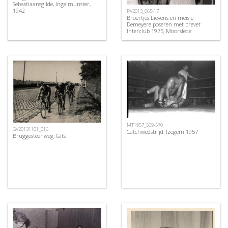
Sebastiaansgilde, Ingelmunster,
1942
PV2013_065-17
Broertjes Lievens en meisje
Demeyere poseren met brevet
Interclub 1975, Moorslede
MT1957_569-570
GV20131101_016
Catchwedstrijd, Izegem 1957
Bruggesteenweg, Gits