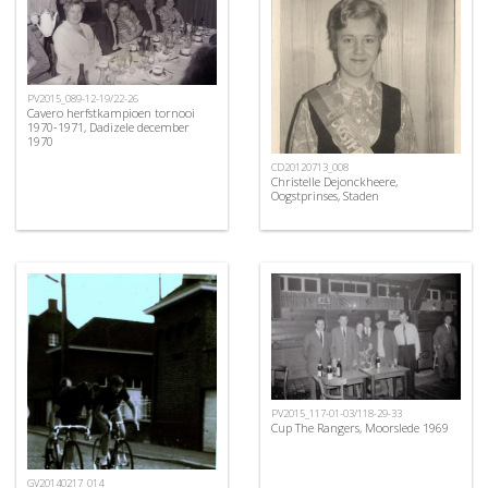
PV2015_089-12-19/22-26
Cavero herfstkampioen tornooi
1970-1971, Dadizele december
1970
CD20120713_008
Christelle Dejonckheere,
Oogstprinses, Staden
PV2015_117-01-03/118-29-33
Cup The Rangers, Moorslede 1969
GV20140217_014