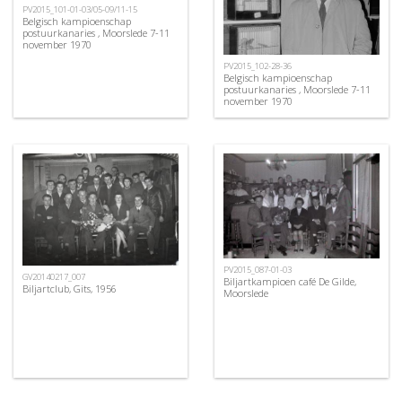
PV2015_101-01-03/05-09/11-15
Belgisch kampioenschap
postuurkanaries , Moorslede 7-11
november 1970
PV2015_102-28-36
Belgisch kampioenschap
postuurkanaries , Moorslede 7-11
november 1970
PV2015_087-01-03
GV20140217_007
Biljartkampioen café De Gilde,
Biljartclub, Gits, 1956
Moorslede