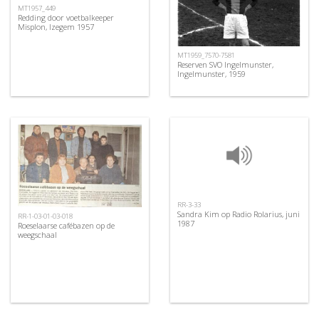
MT1957_449
Redding door voetbalkeeper
Misplon, Izegem 1957
MT1959_7570-7581
Reserven SVO Ingelmunster,
Ingelmunster, 1959
RR-3-33
Sandra Kim op Radio Rolarius, juni
RR-1-03-01-03-018
1987
Roeselaarse cafébazen op de
weegschaal