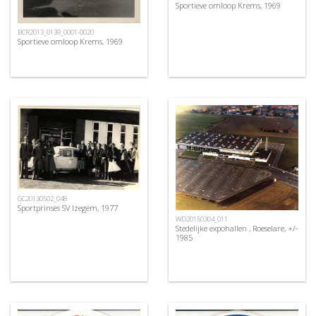
Sportieve omloop Krems, 1969
BCR2013_0139_0001-0020
Sportieve omloop Krems, 1969
GC20130502_048
Sportprinses SV Izegem, 1977
WD20150304_011
Stedelijke expohallen , Roeselare, +/-
1985