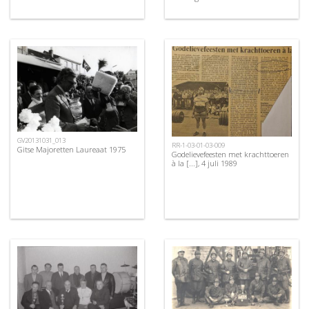
GV20131031_013
RR-1-03-01-03-009
Gitse Majoretten Laureaat 1975
Godelievefeesten met krachttoeren
à la [...], 4 juli 1989