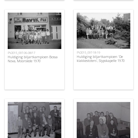
PV2015_097-18-19
PV2015_097-06-08/17
Huldiging biljartkampioen 'De
Huldiging biljartkampioen Bossa
klakkestoters', Slypskapelle 1970
Nova, Moorslede 1970