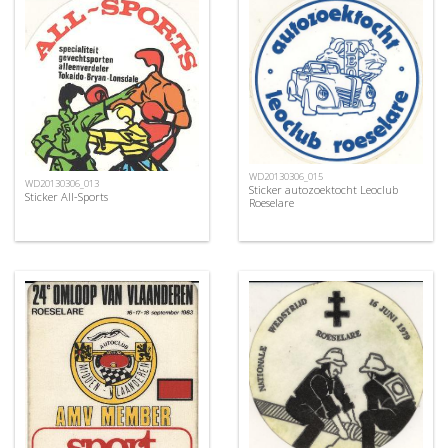
WD20130306_015
WD20130306_013
Sticker autozoektocht Leoclub
Sticker All-Sports
Roeselare