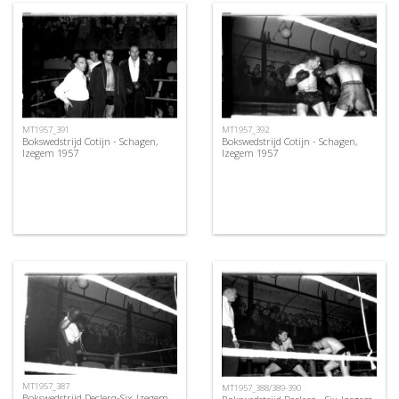
MT1957_391
MT1957_392
Bokswedstrijd Cotijn - Schagen,
Bokswedstrijd Cotijn - Schagen,
Izegem 1957
Izegem 1957
MT1957_387
MT1957_388/389-390
Bokswedstrijd Declerq-Six, Izegem