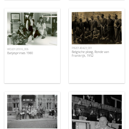
PB20140423_001
WD20120516_006
Belgische ploeg, Ronde van
Batjesprinses 1980
Frankrijk, 1952