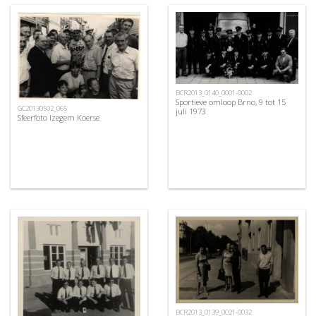
BCR2013_0140_0001-0002
Sportieve omloop Brno, 9 tot 15
GC20130502_065
juli 1973
Sfeerfoto Izegem Koerse
BCR2013_0139_0021-0032