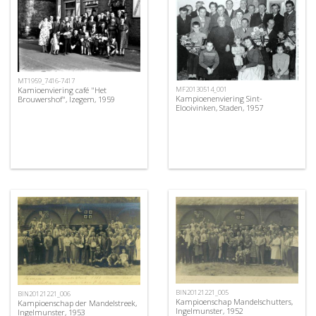
MT1959_7416-7417
Kamioenviering café "Het
MF20130514_001
Kampioenenviering Sint-
Brouwershof", Izegem, 1959
Elooivinken, Staden, 1957
BIN20121221_005
BIN20121221_006
Kampioenschap Mandelschutters,
Kampioenschap der Mandelstreek,
Ingelmunster, 1952
Ingelmunster, 1953