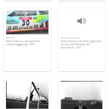
RR-4-49
RR-3-02-04-00-002
Radio Rolarius, live opnames
Radio Rolarius reclame jingle voor
rallyverslaggeving, 1990
de rally, 33e Omloop van
Vlaanderen, 1992