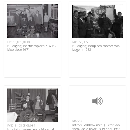
PV2015_061_10-18
MT1958_3656
Huldiging kaartkampioen K.W.B.,
Huldiging kampioen motorcross,
Moorslede 1971
Izegem, 1958
RR-3-35
Intro's Badshow met DJ Peter van
PV2015_108-05-06/08-11
Veen, Radio Rolarius 19 april 1986,
Huldiging kampioen tafelvoetbal