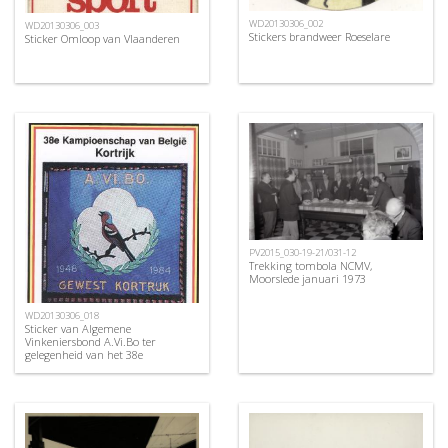
WD20130306_002
WD20130306_003
Stickers brandweer Roeselare
Sticker Omloop van Vlaanderen
PV2015_030-19-21/031-12
Trekking tombola NCMV,
Moorslede januari 1973
WD20130306_018
Sticker van Algemene
Vinkeniersbond A.Vi.Bo ter
gelegenheid van het 38e
kampioenschap van België in
Kortrijk