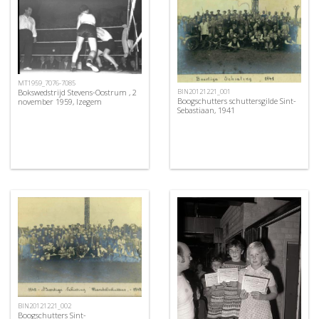
MT1959_7076-7085
BIN20121221_001
Bokswedstrijd Stevens-Oostrum , 2
Boogschutters schuttersgilde Sint-
november 1959, Izegem
Sebastiaan, 1941
BIN20121221_002
Boogschutters Sint-