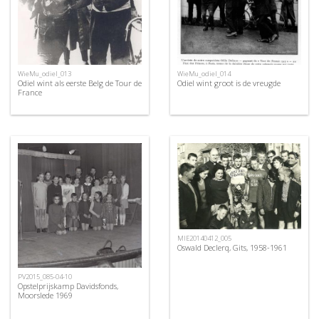
WieMu_odiel_013
WieMu_odiel_014
Odiel wint als eerste Belg de Tour de
Odiel wint groot is de vreugde
France
MIE20140412_005
Oswald Declerq, Gits, 1958-1961
PV2015_085-04-10
Opstelprijskamp Davidsfonds,
Moorslede 1969