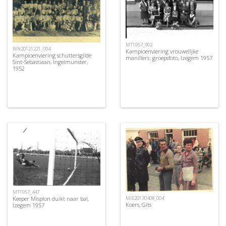
MT1957_902
BIN20121221_004
Kampioenviering vrouwelijke
Kampioenviering schuttersgilde
manillers: groepsfoto, Izegem 1957
Sint-Sebastiaan, Ingelmunster,
1952
MT1957_447
Keeper Misplon duikt naar bal,
MIE20130408_004
Koers, Gits
Izegem 1957