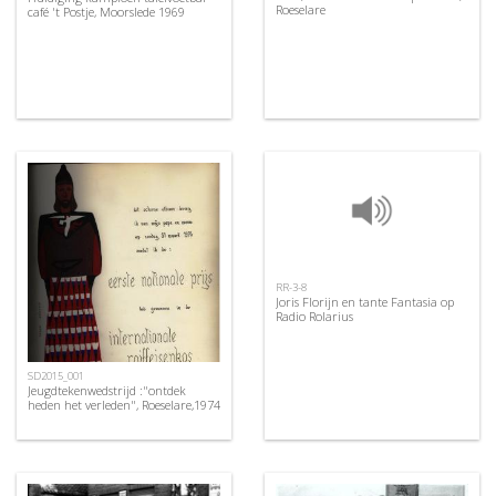
Roeselare
café 't Postje, Moorslede 1969
RR-3-8
Joris Florijn en tante Fantasia op
Radio Rolarius
SD2015_001
Jeugdtekenwedstrijd :"ontdek
heden het verleden", Roeselare,1974