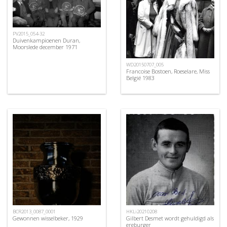
PV2015_054-32
Duivenkampioenen Duran,
Moorslede december 1971
WD20150707_005
Francoise Bostoen, Roeselare, Miss
België 1983
BCR2013_0087_0001
HKLi20210208
Gewonnen wisselbeker, 1929
Gilbert Desmet wordt gehuldigd als
ereburger