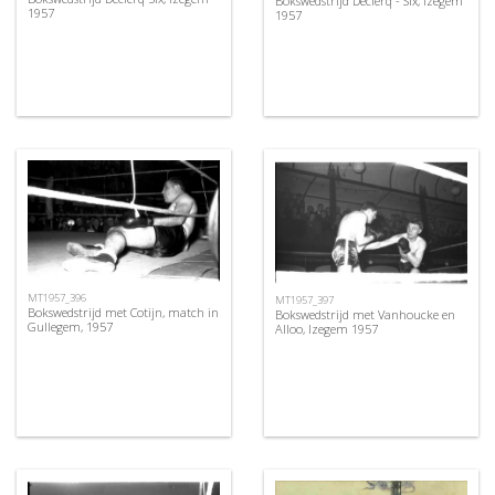
Bokswedstrijd Declerq - Six, Izegem
1957
1957
MT1957_396
MT1957_397
Bokswedstrijd met Cotijn, match in
Bokswedstrijd met Vanhoucke en
Gullegem, 1957
Alloo, Izegem 1957