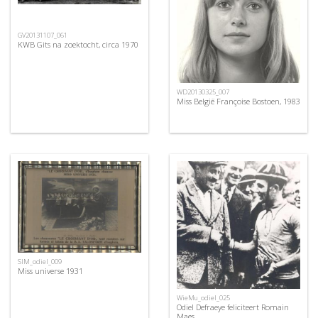
GV20131107_061
KWB Gits na zoektocht, circa 1970
WD20130325_007
Miss België Françoise Bostoen, 1983
SIM_odiel_009
Miss universe 1931
WieMu_odiel_025
Odiel Defraeye feliciteert Romain
Maes