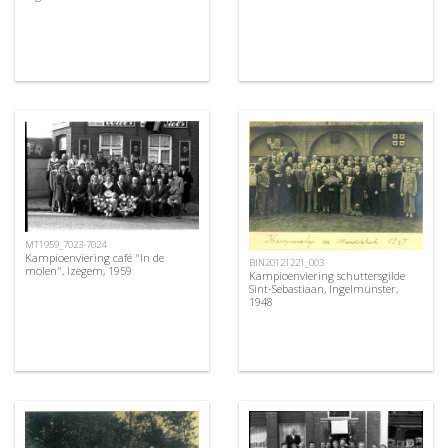
MT1959_7023-7024
Kampioenviering café "In de
BIN20121221_003
molen", Izegem, 1959
Kampioenviering schuttersgilde
Sint-Sebastiaan, Ingelmunster,
1948