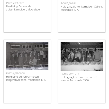
PV2015_051-30-31
PV2015_105-31
Huldiging Callens als
Huldiging duivenkampioen Callens,
duivenkampioen, Moorslede
Moorslede 1970
PV2015_099-06-08
PV2015_097-12-14
Huldiging duivenkampioen
Huldiging kaartkampioen café
Jongerenverbond, Moorslede 1970
Nantes, Moorslede 1970