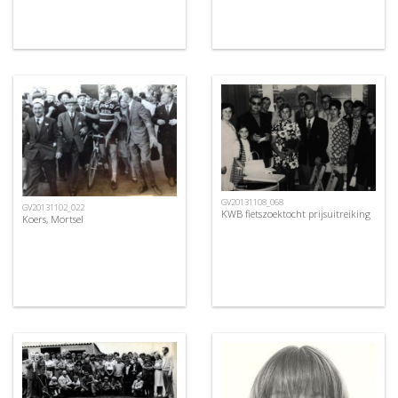
GV20131108_068
GV20131102_022
KWB fietszoektocht prijsuitreiking
Koers, Mortsel