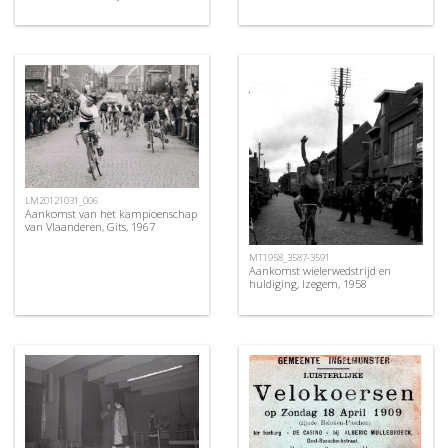
LM20121031_006
Aankomst van het kampioenschap
van Vlaanderen, Gits, 1967
MT1958_3587-3591
Aankomst wielerwedstrijd en
huldiging, Izegem, 1958