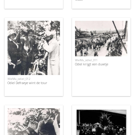
WieMu_odiel_011
Odiel krijgt een duwtje
WieMu_odiel_012
Odiel Defraeye wint de tour