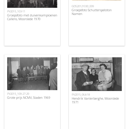
GDS20121030_009
Groepsfoto Schutterspeloton
PV2015_103-11
Namen
Groepsfoto met duivenkampioenen
Callens, Moorslede 1970
PV2015_109-27-29
PV2015_064-18
Grote prijs NCMV, Staden 1969
Hendrik Vanlerberghe, Moorslede
1971