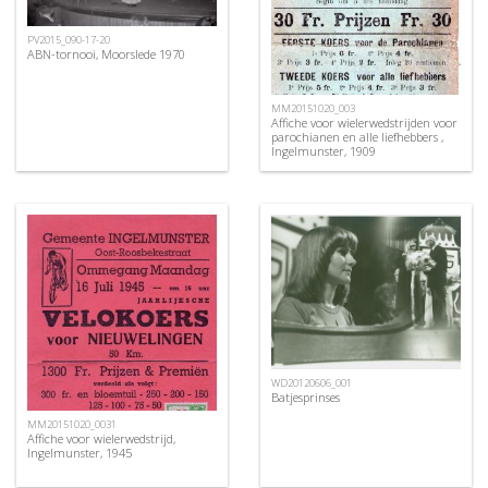
PV2015_090-17-20
ABN-tornooi, Moorslede 1970
MM20151020_003
Affiche voor wielerwedstrijden voor
parochianen en alle liefhebbers ,
Ingelmunster, 1909
WD20120606_001
Batjesprinses
MM20151020_0031
Affiche voor wielerwedstrijd,
Ingelmunster, 1945