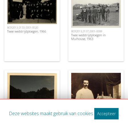
BCR2013_0133_0001-0020
Twee wedstrijdploegen, 1966
BCR2013_0137_0001-0008
Twee wedstrijdploegen in
Mulhouse, 1963
Deze websites maakt gebruik van cookies
.
Accepteer
BCR20131025_0064-0075
SARAVMF002241