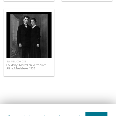
EW_MEUCDN 032
Coudenys Marcel en Vermeulen
Aline, Meulebeke, 1933