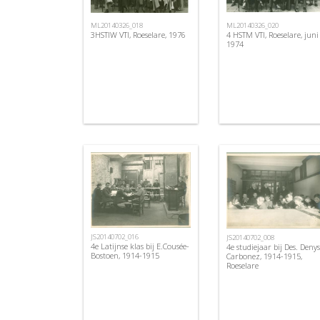
ML20140326_018
ML20140326_020
3HSTIW VTI, Roeselare, 1976
4 HSTM VTI, Roeselare, juni
1974
JS20140702_016
JS20140702_008
4e Latijnse klas bij E.Cousée-
4e studiejaar bij Des. Denys
Bostoen, 1914-1915
Carbonez, 1914-1915,
Roeselare