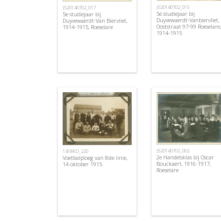
JS20140702_015
JS20140702_017
5e studiejaar bij
5e studiejaar bij
Duyvewaerdt-Vanbiervliet,
Duyvewaerdt-Van Biervliet,
Ooststraat 97-99 Roeselare,
1914-1915, Roeselare
1914-1915
JS20140702_002
1418KD_220
2e Handelsklas bij Oscar
Voetbalploeg van 8ste linie,
Bouckaert, 1916-1917,
14 oktober 1915
Roeselare