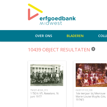
OVER ONS
BLADEREN
COLL
10439 OBJECT RESULTATEN
TM20140326_015
GV20131103_030
1 TSO 6 VTI, Roeselare, 16
1ste leerjaar bij Mevrouw
juni 1977
Marie-Louise Muylle, Gits,
1974(?)