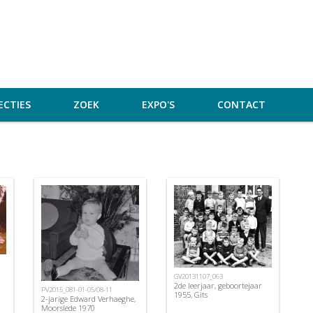
ECTIES
ZOEK
EXPO'S
CONTACT
GV20131107_063
2de leerjaar, geboortejaar
PV2015_081-01-05/08-11
1955, Gits
2-jarige Edward Verhaeghe,
Moorslede 1970