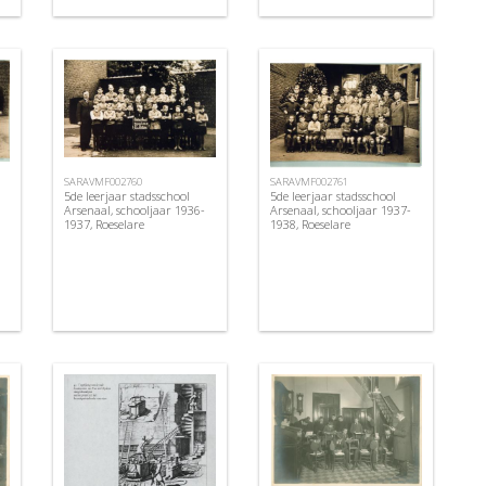
SARAVMF002760
SARAVMF002761
5de leerjaar stadsschool
5de leerjaar stadsschool
Arsenaal, schooljaar 1936-
Arsenaal, schooljaar 1937-
1937, Roeselare
1938, Roeselare