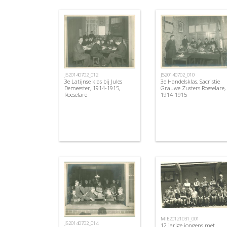
JS20140702_012
JS20140702_010
3e Latijnse klas bij Jules
3e Handelsklas, Sacristie
Demeester, 1914-1915,
Grauwe Zusters Roeselare,
Roeselare
1914-1915
MIE20121031_001
JS20140702_014
12 jarige jongens met