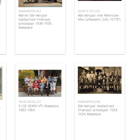
GV20131103_032
SARAVMF002762
4de leerjaar met Mevrouw
4de en 5de leerjaar
Mia Callewaert, Gits, 1977(?)
stadsschool Arsenaal,
schooljaar 1938-1939,
Roeselare
TM20140326_021
SARAVMF002756
5 LSE HEMH VTI, Roeselare,
5de leerjaar stadsschool
-
1983-1984
Arsenaal, schooljaar 1933-
1934, Roeselare