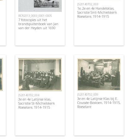
JS20140702_003
1e, 2e en 4e Handelsklas,
Sacristie Sint-Michielskerk
BCR2013_0003_0001-0005
Roeselare, 1914-1915
7 fotocopies uit het
brandspuitenboek van Jan
van der Heyden uit 1690
JS20140702_009
JS20140702_004
3e en 4e Latijnse Klas bij E.
3e en 4e Latijnse klas,
Coussée-Bostoen, 1914-1915,
Sacristie St-Michielskerk
Roeselare
Roeselare, 1914-1915