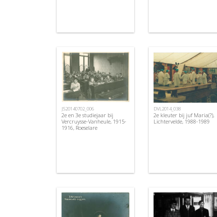
JS20140702_006
DVL2014_038
2e en 3e studiejaar bij
2e kleuter bij juf Maria(?),
Vercruysse-Vanheule, 1915-
Lichtervelde, 1988-1989
1916, Roeselare