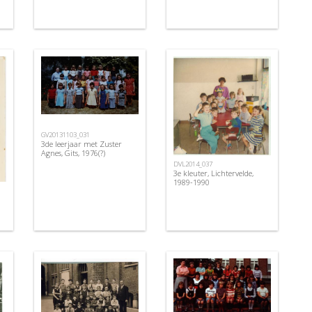
GV20131103_031
3de leerjaar met Zuster
Agnes, Gits, 1976(?)
DVL2014_037
3e kleuter, Lichtervelde,
1989-1990