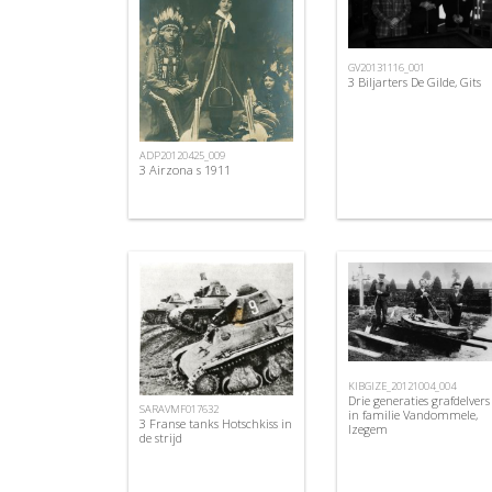
GV20131116_001
3 Biljarters De Gilde, Gits
ADP20120425_009
3 Airzona s 1911
KIBGIZE_20121004_004
Drie generaties grafdelvers
SARAVMF017632
in familie Vandommele,
3 Franse tanks Hotschkiss in
Izegem
de strijd