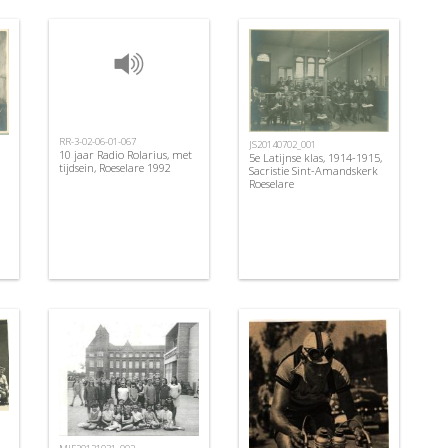
RR-3-02-06-01-067
JS20140702_001
10 jaar Radio Rolarius, met
5e Latijnse klas, 1914-1915,
tijdsein, Roeselare 1992
Sacristie Sint-Amandskerk
Roeselare