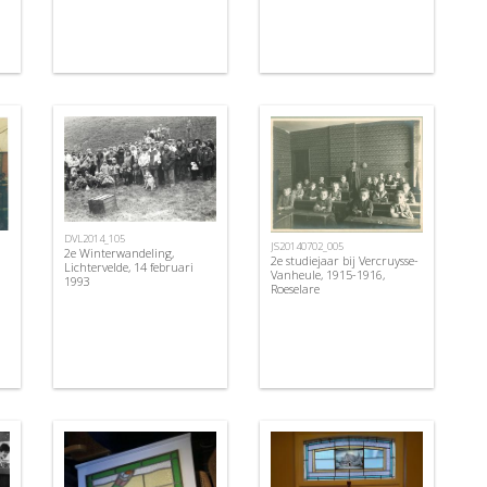
DVL2014_105
JS20140702_005
2e Winterwandeling,
2e studiejaar bij Vercruysse-
Lichtervelde, 14 februari
Vanheule, 1915-1916,
1993
Roeselare