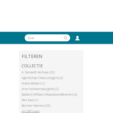
FILTEREN
COLLECTIE
A. Deraedt-Verhoye (32)
Agentschap Claeys (Izegem) (2)
Andre Bollaert (1)
Arne Vanheerswynghels (2)
Bakkerij Willlaert (Roeselare/Beveren) (3)
Bart Kaes (1)
Bernice Haerens (25)
en 289 meer