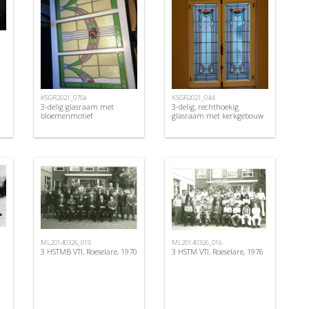
KSGR2021_070a
KSGR2021_044
3-delig glasraam met
3-delig, rechthoekig
bloemenmotief
glasraam met kerkgebouw
ML20140326_019
ML20140326_016
3 HSTMB VTI, Roeselare, 1970
3 HSTM VTI, Roeselare, 1976