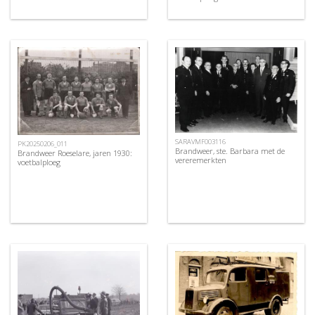
SARAVMF003116
PK20250206_011
Brandweer, ste. Barbara met de
Brandweer Roeselare, jaren 1930:
vereremerkten
voetbalploeg