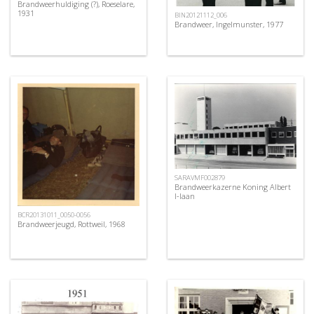
Brandweerhuldiging (?), Roeselare,
1931
BIN20121112_006
Brandweer, Ingelmunster, 1977
SARAVMF002879
Brandweerkazerne Koning Albert
I-laan
BCR20131011_0050-0056
Brandweerjeugd, Rottweil, 1968