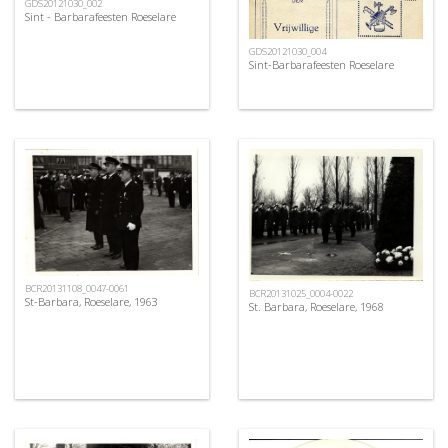
GDS20121030_002
Sint - Barbarafeesten Roeselare
GDS20121030_004
Sint-Barbarafeesten Roeselare
BCR20131108_0047-0061
BCR20131025_0004-0022
St-Barbara, Roeselare, 1963
St. Barbara, Roeselare, 1968