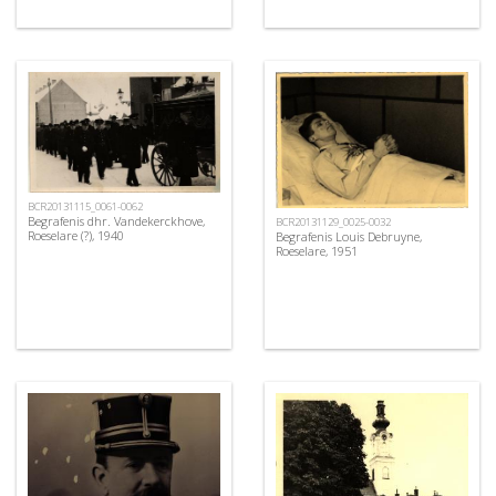
BCR20131115_0061-0062
Begrafenis dhr. Vandekerckhove,
BCR20131129_0025-0032
Roeselare (?), 1940
Begrafenis Louis Debruyne,
Roeselare, 1951