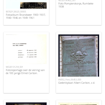
WD20190402_001
Foto Pompierskorps, Rumbeke
1938
BCR20120620_00005
Fotoalbum Brandweer 1900-1937,
1940-1946 en 1949-1961
WD20131218_001
Fotoreportage over de viering van
de 100 jarige Emiel Carbon.
AV002_Foto_06453_000
Gedenkplaat Albert Carbon, z.d.