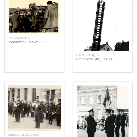
HKG20120830_33
Brandweer Gits, Gits, 1955
HKG20120831_33
Brandweer Gits, Gits, 1970
BCR20131129_0049-0066