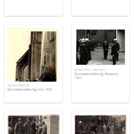
BCR20131011_0007-0013
Brandweeroefening, Roeselare,
1967
HKG20120903_04
Brandweeroefening, Gits, 1950