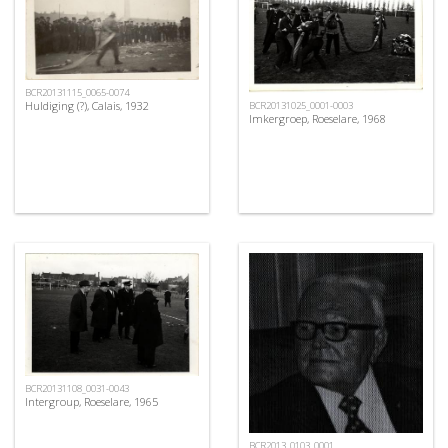
BCR20131115_0065-0074
Huldiging (?), Calais, 1932
BCR20131025_0001-0003
Imkergroep, Roeselare, 1968
BCR20131108_0031-0043
Intergroup, Roeselare, 1965
BCR2013_0103_0001