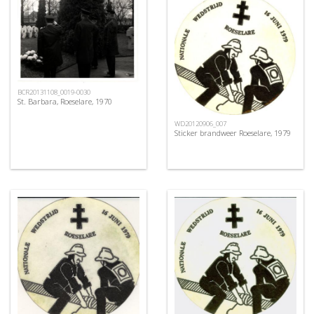
BCR20131108_0019-0030
St. Barbara, Roeselare, 1970
WD20120906_007
Sticker brandweer Roeselare, 1979