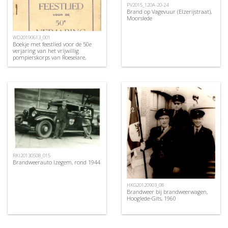
PV2015_120A-20-24
Brand op Vagevuur (Elzerijstraat),
Moorslede
WD20190613_001
Boekje met feestlied voor de 50e
verjaring van het vrijwillig
pompierskorps van Roeselare,
1896-1946 en bijgevoegd blaadje.
RKI20130508_015
Brandweerauto Izegem, rond 1944
HKG20120903_08
Brandweer bij brandweerwagen,
Hooglede-Gits, 1960