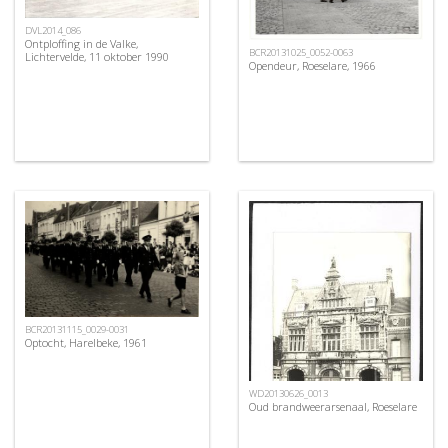
DVL2014_086
Ontploffing in de Valke,
BCR20131025_0052-0063
Lichtervelde, 11 oktober 1990
Opendeur, Roeselare, 1966
BCR20131115_0029-0031
Optocht, Harelbeke, 1961
WD20130626_0013
Oud brandweerarsenaal, Roeselare