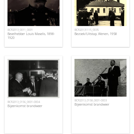
BCR2013_0011_0001
BCR20131115_0035
Bevelhebber Louis Maselis, 1898-
Bezoek/Uitstap, Wenen, 1958
1920
BCR2013_0158_0001-0003
BCR2013_0156_0001-0004
Bijeenkomst brandweer
Bijeenkomst brandweer