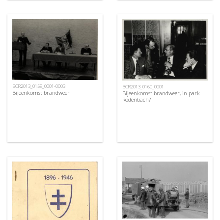
BCR2013_0159_0001-0003
BCR2013_0160_0001
Bijeenkomst brandweer
Bijeenkomst brandweer, in park
Rodenbach?