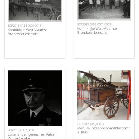
BCR2013_0155_0001-0003
BCR2013_0154_0001-0011
Koninklijke West-Vlaamse
Koninklijke West-Vlaamse
Brandweerfederatie
Brandweerfederatie
BCR20120619_00004
Manueel bediende brandbluspomp
BCR2013_0037_0001
± 1896
Luitenant en geneesheer Rafaël
Vandenberghe