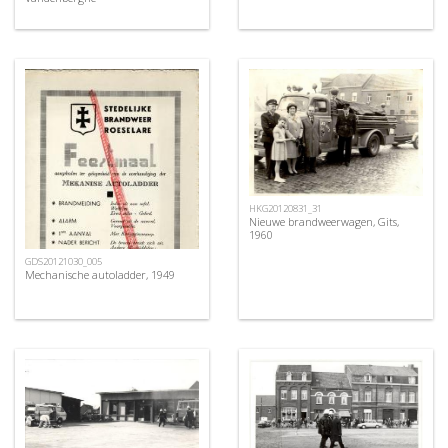
HKG20120831_31
Nieuwe brandweerwagen, Gits,
1960
GDS20121030_005
Mechanische autoladder, 1949