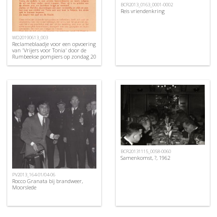
BCR2013_0163_0001-0002
Reis vriendenkring
WD20190613_003
Reclameblaadje voor een opvoering
van 'Vrijers voor Tonia' door de
Rumbeekse pompiers op zondag 20
en 27 april 1952.
BCR20131115_0058-0060
Samenkomst, ?, 1962
PV2013_164-01/04-06
Rocco Granata bij brandweer,
Moorslede