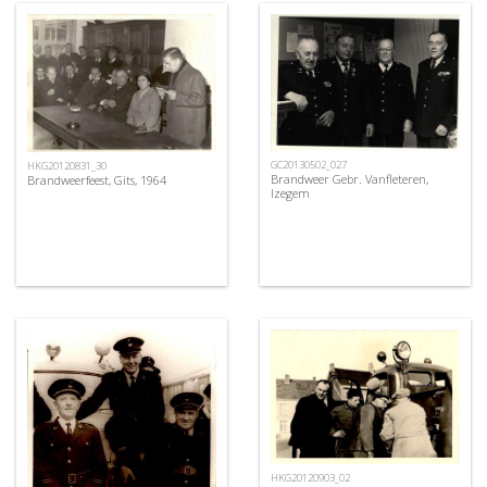
GC20130502_027
HKG20120831_30
Brandweer Gebr. Vanfleteren,
Brandweerfeest, Gits, 1964
Izegem
HKG20120903_02