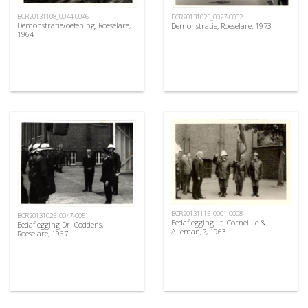
BCR20131108_0044-0046
BCR20131025_0027-0032
Demonstratie/oefening, Roeselare,
Demonstratie, Roeselare, 1973
1964
BCR20131115_0001-0008
BCR20131025_0047-0051
Eedaflegging Lt. Corneillie &
Eedaflegging Dr. Coddens,
Alleman, ?, 1963
Roeselare, 1967