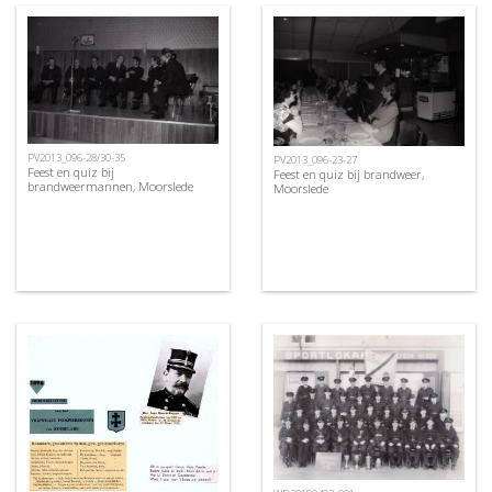
PV2013_096-28/30-35
PV2013_096-23-27
Feest en quiz bij
Feest en quiz bij brandweer,
brandweermannen, Moorslede
Moorslede