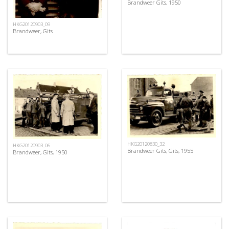
Brandweer Gits, 1950
HKG20120903_09
Brandweer, Gits
HKG20120830_32
HKG20120903_06
Brandweer Gits, Gits, 1955
Brandweer, Gits, 1950