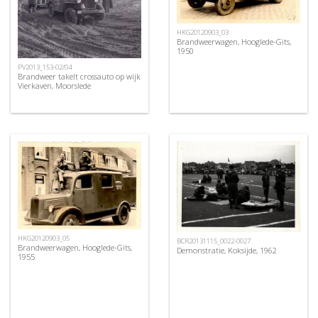
HKG20120903_03
Brandweerwagen, Hooglede-Gits,
1950
PV2013_153-02/04
Brandweer takelt crossauto op wijk
Vierkaven, Moorslede
HKG20120903_05
BCR20131115_0022-0027
Brandweerwagen, Hooglede-Gits,
Demonstratie, Koksijde, 1962
1955