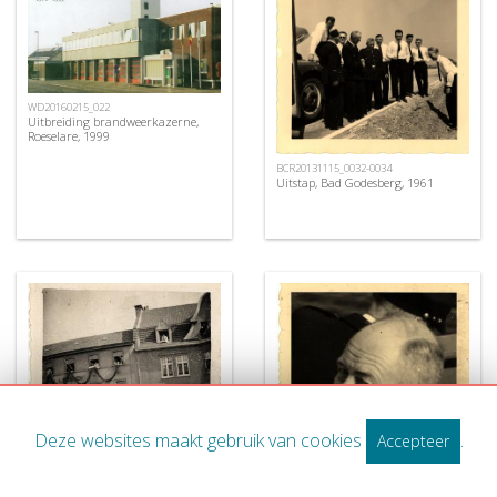
WD20160215_022
Uitbreiding brandweerkazerne,
Roeselare, 1999
BCR20131115_0032-0034
Uitstap, Bad Godesberg, 1961
Deze websites maakt gebruik van cookies
.
Accepteer
BCR20131129_0010-0024
BCR20131115_0048-0053