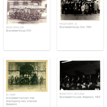
HKG20120831_32
Brandweerkorps, Gits, 1960
WD20120920_008
Brandweerkorps,1951
BCR20131011_0015-0020
JD_10909
Brandweermuziek, Roeselare, 1969
brandweermannen met
stoompomp voor arsenaal
Roeselare