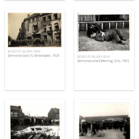
BCR20131129_0001-0009
Demonstratie (?), Molenbeek, 1929
BCR20131108_0001-0018
Demonstratie/Oefening, Gits, 1965