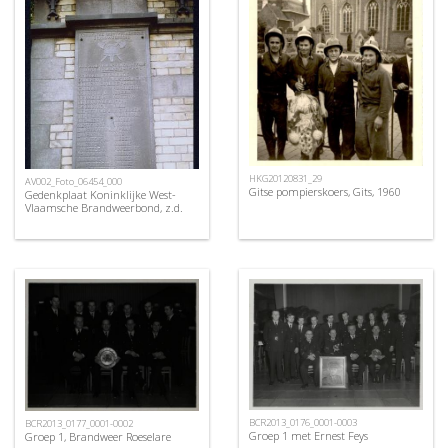
HKG20120831_29
AV002_Foto_06454_000
Gitse pompierskoers, Gits, 1960
Gedenkplaat Koninklijke West-
Vlaamsche Brandweerbond, z.d.
BCR2013_0176_0001-0003
BCR2013_0177_0001-0002
Groep 1 met Ernest Feys
Groep 1, Brandweer Roeselare