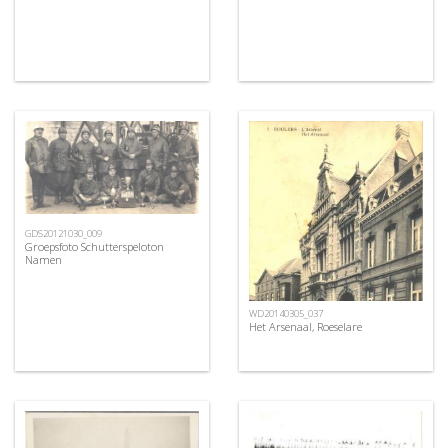
GDS20121030_009
Groepsfoto Schutterspeloton
Namen
WD20140305_037
Het Arsenaal, Roeselare