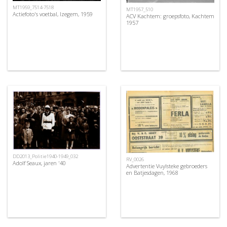
MT1959_7514-7518
MT1957_510
Actiefoto's voetbal, Izegem, 1959
ACV Kachtem: groepsfoto, Kachtem
1957
DD2013_Politie1940-1949_032
RV_0026
Adolf Seaux, jaren '40
Advertentie Vuylsteke gebroeders
en Batjesdagen, 1968