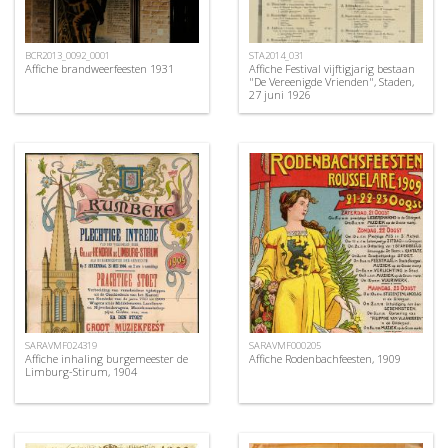
BCR2013_0092_0001
STA2014_031
Affiche brandweerfeesten 1931
Affiche Festival vijftigjarig bestaan
"De Vereenigde Vrienden", Staden,
27 juni 1926
SARAVMF024319
SARAVMF000205
Affiche inhaling burgemeester de
Affiche Rodenbachfeesten, 1909
Limburg-Stirum, 1904