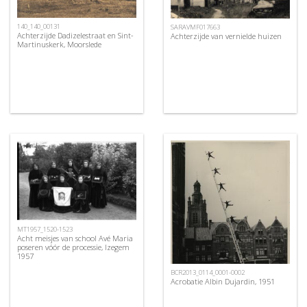
140_140_00131
SARAVMF017663
Achterzijde Dadizelestraat en Sint-
Achterzijde van vernielde huizen
Martinuskerk, Moorslede
MT1957_1520-1523
Acht meisjes van school Avé Maria
poseren vóór de processie, Izegem
1957
BCR2013_0114_0001-0002
Acrobatie Albin Dujardin, 1951