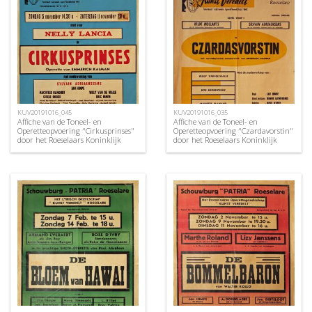
KUV20191016_045
KUV20191016_035
Affiche van de Toneel- en
Affiche van de Toneel- en
Operetteopvoering "Cirkusprinses"
Operetteopvoering "Czardavorstin"
door het Roeselaars Koninklijk
door het Roeselaars Koninklijk
Lyrisch Gezelschap "Kunst
Lyrisch Gezelschap "Kunst
Veredelt", Roeselare, 1972
Veredelt", Roeselare, 1964