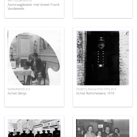
RR-1-02-08-00-014
Aanvraagdossier met brevet Frank
Vandewiele
SARAVMF031314
DD2013_Politie1910-1919_014
Achiel Denys
Achiel Rommelaere, 1919