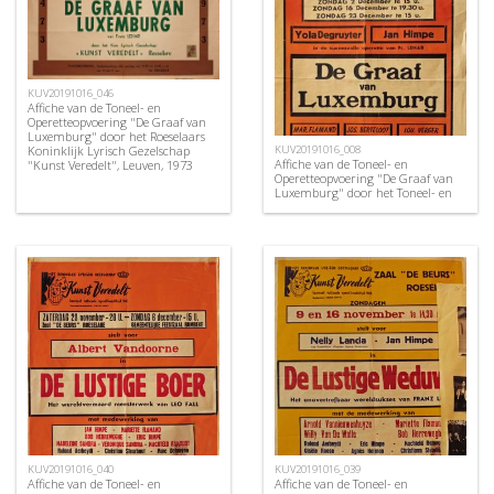
KUV20191016_046
Affiche van de Toneel- en
Operetteopvoering "De Graaf van
Luxemburg" door het Roeselaars
Koninklijk Lyrisch Gezelschap
KUV20191016_008
Affiche van de Toneel- en
"Kunst Veredelt", Leuven, 1973
Operetteopvoering "De Graaf van
Luxemburg" door het Toneel- en
Operettegezelschap "de Burgerlijke
Oorlogsverminkten", Roeselare,
1951
KUV20191016_040
KUV20191016_039
Affiche van de Toneel- en
Affiche van de Toneel- en