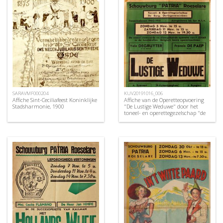
SARAVMF000204
KUV20191016_006
Affiche Sint-Ceciliafeest Koninklijke
Affiche van de Operetteopvoering
Stadsharmonie, 1900
"De Lustige Weduwe" door het
toneel- en operettegezelschap "de
Burgerlijke Oorlogsverminkten",
Roeselare, 1950