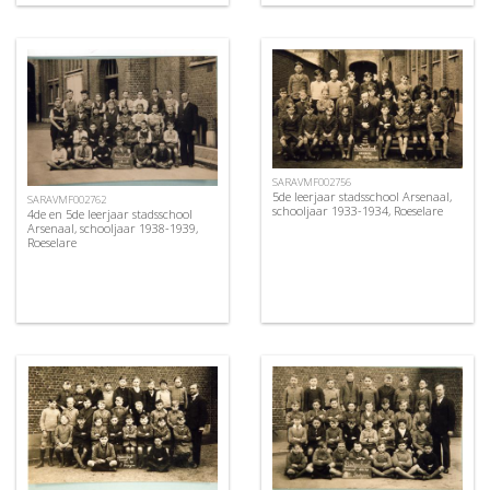
SARAVMF002756
5de leerjaar stadsschool Arsenaal,
SARAVMF002762
schooljaar 1933-1934, Roeselare
4de en 5de leerjaar stadsschool
Arsenaal, schooljaar 1938-1939,
Roeselare