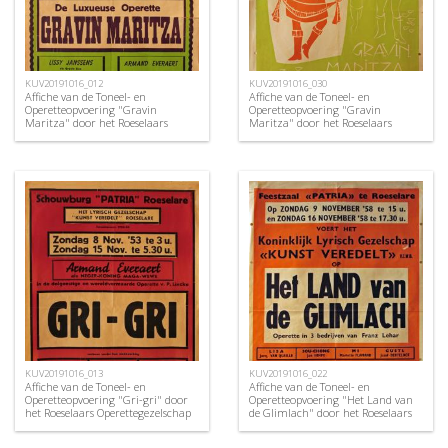
KUV20191016_012
KUV20191016_030
Affiche van de Toneel- en
Affiche van de Toneel- en
Operetteopvoering "Gravin
Operetteopvoering "Gravin
Maritza" door het Roeselaars
Maritza" door het Roeselaars
Operettegezelschap "Kunst
Koninklijk Lyrisch Gezelschap
Veredelt", Roeselare, 1952
"Kunst Veredelt", Roeselare, 1960
KUV20191016_013
KUV20191016_022
Affiche van de Toneel- en
Affiche van de Toneel- en
Operetteopvoering "Gri-gri" door
Operetteopvoering "Het Land van
het Roeselaars Operettegezelschap
de Glimlach" door het Roeselaars
"Kunst Veredelt", Roeselare, 1953
Koninklijk Lyrisch Gezelschap
"Kunst Veredelt", Roeselare, 1958