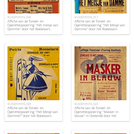
KUV20191016_043
KUV20191016_017
Affiche van de Toneel- en
Affiche van de Toneel- en
Operetteopvoering "Het meisje van
Operetteopvoering "Het Meisje van
Damme" door het Roeselaars
Damme" door het Roeselaars
Koninklijk Lyrisch Gezelschap
Lyrisch Gezelschap "Kunst
"Kunst Veredelt", Roeselare, 1971
Veredelt", Roeselare, 1955
KUV20191016_029
KUV20191016_023
Affiche van de Toneel- en
Affiche van de Toneel- en
Operetteopvoering "Het Meisje van
Operetteopvoering "Masker in
Damme?" door het Roeselaars
blauw" in Oostende door het
Koninklijk Lyrisch Gezelschap
Roeselaars Koninklijk Lyrisch
"Kunst Veredelt", Roeselare, 1960
Gezelschap "Kunst Veredelt",
Oostende, 1958