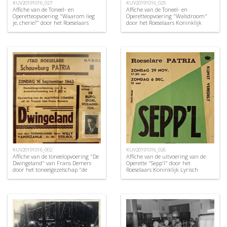
KUV20191016_027
KUV20191016_025
Affiche van de Toneel- en
Affiche van de Toneel- en
Operetteopvoering "Waarom lieg
Operetteopvoering "Walsdroom"
je, cherie?" door het Roeselaars
door het Roeselaars Koninklijk
Koninklijk Lyrisch Gezelschap
Lyrisch Gezelschap "Kunst
"Kunst Veredelt", Roeselare, 1959
Veredelt", Roeselare, 1959
KUV20191016_002
KUV20191016_026
Affiche van de toneelopvoering "De
Affiche van de uitvoering van de
Dwingeland" van Frans Demers
Operette "Sepp'l" door het
door het toneelgezelschap "de
Roeselaars Koninklijk Lyrisch
burgerlijke oorlogsverminkten",
Gezelschap "Kunst Veredelt",
Roeselare, 1948
Roeselare, 1959