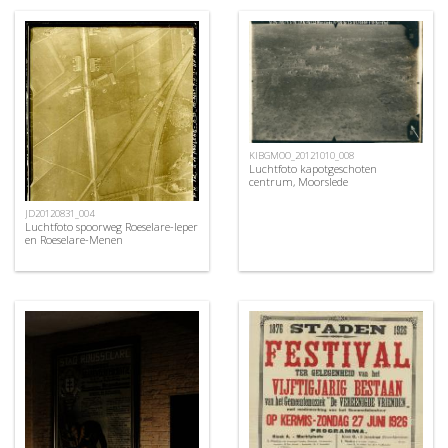
KIBGMOO_20121010_008
Luchtfoto kapotgeschoten
centrum, Moorslede
JD20120831_004
Luchtfoto spoorweg Roeselare-Ieper
en Roeselare-Menen