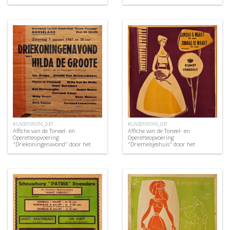
Lyrisch Gezelschap "Kunst
Lyrisch Gezelschap "Kunst
Veredelt", Roeselare, 1960
Veredelt", Roeselare, 1956
KUV20191016_037
KUV20191016_031
Affiche van de Toneel- en
Affiche van de Toneel- en
Operetteopvoering
Operetteopvoering
"Driekoningenavond" door het
"Driemeisjeshuis" door het
Roeselaars Koninklijk Lyrisch
Roeselaars Koninklijk Lyrisch
Gezelschap "Kunst Veredelt",
Gezelschap "Kunst Veredelt",
Roeselare, 1967
Roeselare, 1961