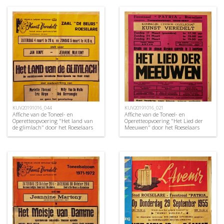
KUV20191016_044
KUV20191016_021
Affiche van de Toneel- en
Affiche van de Toneel- en
Operetteopvoering "Het land van
Operetteopvoering "Het Lied der
de glimlach" door het Roeselaars
Meeuwen" door het Roeselaars
Koninklijk Lyrisch Gezelschap
Koninklijk Lyrisch Gezelschap
"Kunst Veredelt", Roeselare, 1972
"Kunst Veredelt", Roeselare, 1957