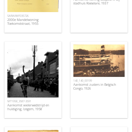
stadhuis Roeselare, 1937
SARAVMF035726
2000e Mandelwoning
Toekomststraat, 1955
140_140_00199
Aankomst zusters in Belgisch
Congo, 1926
MT1958_3587-3591
Aankomst wielerwedstrijd en
huldiging, Izegem, 1958