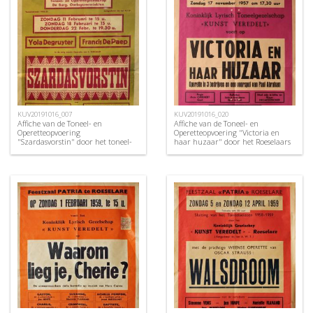
KUV20191016_007
KUV20191016_020
Affiche van de Toneel- en
Affiche van de Toneel- en
Operetteopvoering
Operetteopvoering "Victoria en
"Szardasvorstin" door het toneel-
haar huzaar" door het Roeselaars
en operettegezelschap "de
Koninklijk Lyrisch Gezelschap
Burgerlijke Oorlogsverminkten",
"Kunst Veredelt", Roeselare, 1957
Roeselare, 1951