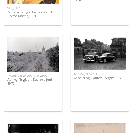
SAR_0052
Aankondiging veloschoenmerk
Hector Martin, 1930
MT1958_2177-2178
PV2015_045-24-26/047-24-25/30
Aanrijding 2 auto's, Izegem 1958
Aanleg Ringlaan, Dadizele juni
1972