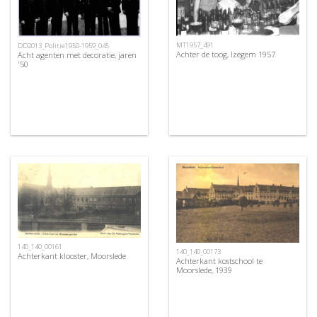
MT1957_491
DD2013_Politie1950-1959_045
Achter de toog, Izegem 1957
Acht agenten met decoratie, jaren
'50
140_140_00161
140_140_00173
Achterkant klooster, Moorslede
Achterkant kostschool te
Moorslede, 1939