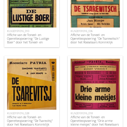
KUV20191016_010
KUV20191016_036
Affiche van de Toneel- en
Affiche van de Toneel- en
Operetteopvoering "De Lustige
Operetteopvoering "De Tsarewitsch"
Boer" door het Toneel- en
door het Roeselaars Koninklijk
Operettegezelschap "de Burgerlijke
Lyrisch Gezelschap "Kunst
Oorlogsverminkten", Roeselare,
Veredelt", Roeselare, 1966
1952
KUV20191016_028
KUV20191016_018
Affiche van de Toneel- en
Affiche van de Toneel- en
Operetteopvoering "De Tsarevitsj"
Operetteopvoering "Drie arme
door het Roeselaars Koninklijk
kleine meisjes" door het Roeselaars