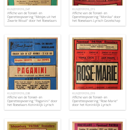
KUV20191016_047
KUV20191016_015
Affiche van de Toneel- en
Affiche van de Toneel- en
Operetteopvoering "Meisjes uit het
Operetteopvoering "Monika" door
Zwarte Woud" door het Roeselaars
het Roeselaars Lyrisch Gezelschap
Koninklijk Lyrisch Gezelschap
"Kunst Veredelt", Roeselare, 1954
"Kunst Veredelt", Roeselare, 1973
KUV20191016_038
KUV20191016_019
Affiche van de Toneel- en
Affiche van de Toneel- en
Operetteopvoering "Paganini" door
Operetteopvoering "Rose-Marie"
het Roeselaars Koninklijk Lyrisch
door het Koninklijk Lyrisch
Gezelschap "Kunst Veredelt",
Gezelschap "Kunst Veredelt",
Roeselare, 1968
Roeselare, 1956