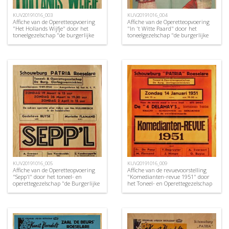
KUV20191016_003
KUV20191016_004
Affiche van de Operetteopvoering
Affiche van de Operetteopvoering
"Het Hollands Wijfje" door het
"In 't Witte Paard" door het
toneelgezelschap "de burgerlijke
toneelgezelschap "de burgerlijke
oorlogsverminkten", Roeselare,
oorlogsverminkten", Roeselare,
1948
1949
KUV20191016_005
KUV20191016_009
Affiche van de Operetteopvoering
Affiche van de revuevoorstelling
"Sepp'l" door het toneel- en
"Komedianten-revue 1951" door
operettegezelschap "de Burgerlijke
het Toneel- en Operettegezelschap
Oorlogsverminkten", Roeselare,
"de Burgerlijke
1950
Oorlogsverminkten", Roeselare,
1951