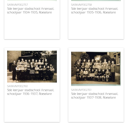
SARAVMF002757
SARAVMF002758
5de leerjaar stadsschool Arsenaal,
5de leerjaar stadsschool Arsenaal,
schooljaar 1934-1935, Roeselare
schooljaar 1935-1936, Roeselare
SARAVMF002760
5de leerjaar stadsschool Arsenaal,
SARAVMF002761
5de leerjaar stadsschool Arsenaal,
schooljaar 1936-1937, Roeselare
schooljaar 1937-1938, Roeselare