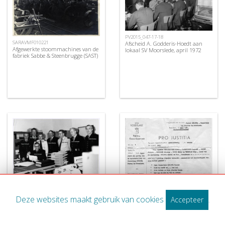
PV2015_047-17-18
SARAVMF010221
Afscheid A. Godderis-Hoedt aan
Afgewerkte stoommachines van de
lokaal SV Moorslede, april 1972
fabriek Sabbe & Steenbrugge (SAST)
DD2013_Politie1970-1979_007
Afscheid Emiel Verhoest, 1972
Deze websites maakt gebruik van cookies
.
Accepteer
DD2013_Politie1970-1979_005
Afscheids PV Pascal Decancq, 1971