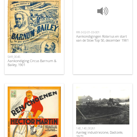
RR-3-02-01-03-001
Aankondigingen Rolarius en start
van de Slow Top 50, december 1981
SAR_0045
Aankondiging Circus Barnum &
Bailey, 1901
140_140_00261
Aanleg industriezone, Dadizele,
1972