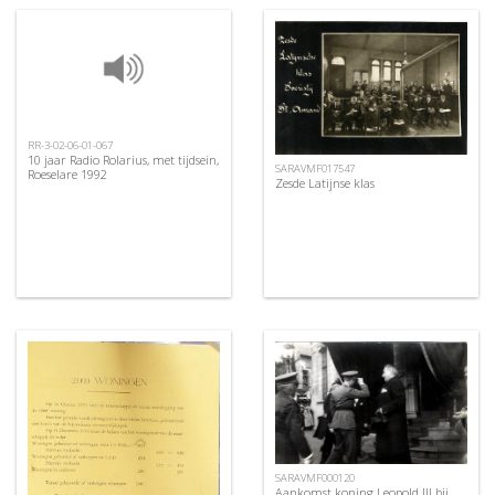
RR-3-02-06-01-067
10 jaar Radio Rolarius, met tijdsein,
SARAVMF017547
Roeselare 1992
Zesde Latijnse klas
SARAVMF000120
Aankomst koning Leopold III bij