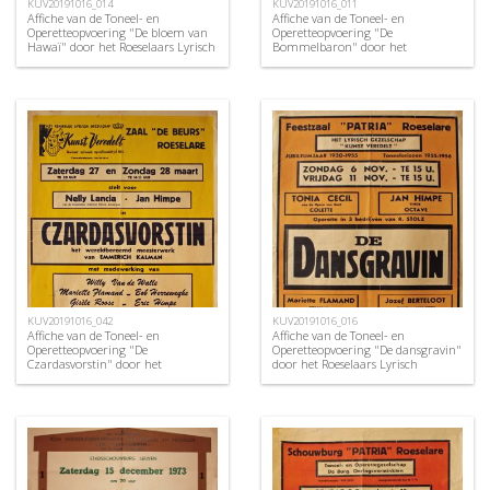
KUV20191016_014
KUV20191016_011
Affiche van de Toneel- en
Affiche van de Toneel- en
Operetteopvoering "De bloem van
Operetteopvoering "De
Hawaï" door het Roeselaars Lyrisch
Bommelbaron" door het
Gezelschap "Kunst Veredelt",
Roeselaars Operettegezelschap
Roeselare, 1954
"Kunst Veredelt", Roeselare, 1952
KUV20191016_042
KUV20191016_016
Affiche van de Toneel- en
Affiche van de Toneel- en
Operetteopvoering "De
Operetteopvoering "De dansgravin"
Czardasvorstin" door het
door het Roeselaars Lyrisch
Roeselaars Koninklijk Lyrisch
Gezelschap "Kunst Veredelt",
Gezelschap "Kunst Veredelt",
Roeselare, 1954
Roeselare, 1971