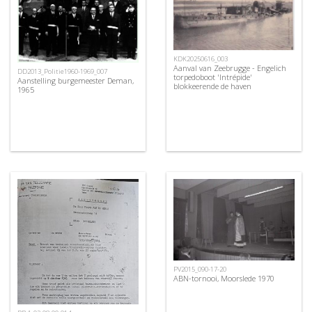
KDK20250616_003
Aanval van Zeebrugge - Engelich
DD2013_Politie1960-1969_007
torpedoboot 'Intrépide'
Aanstelling burgemeester Deman,
blokkeerende de haven
1965
PV2015_090-17-20
ABN-tornooi, Moorslede 1970