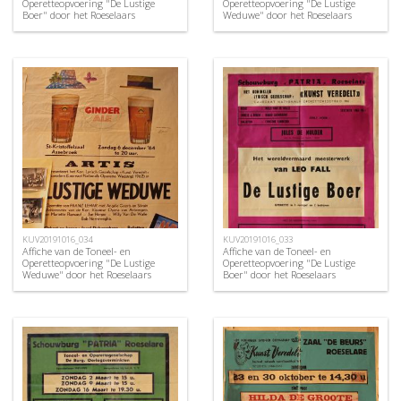
Operetteopvoering "De Lustige
Operetteopvoering "De Lustige
Boer" door het Roeselaars
Weduwe" door het Roeselaars
Koninklijk Lyrisch Gezelschap
Koninklijk Lyrisch Gezelschap
"Kunst Veredelt", Roeselare, 1970
"Kunst Veredelt", Roeselare, 1969
KUV20191016_034
KUV20191016_033
Affiche van de Toneel- en
Affiche van de Toneel- en
Operetteopvoering "De Lustige
Operetteopvoering "De Lustige
Weduwe" door het Roeselaars
Boer" door het Roeselaars
Koninklijk Lyrisch Gezelschap
Koninklijk Lyrisch Gezelschap
"Kunst Veredelt", Roeselare, 1964
"Kunst Veredelt", Roeselare, 1963