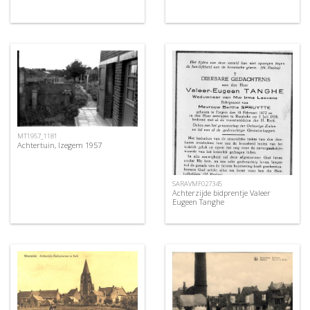
MT1957_1181
Achtertuin, Izegem 1957
SARAVMF027345
Achterzijde bidprentje Valeer
Eugeen Tanghe