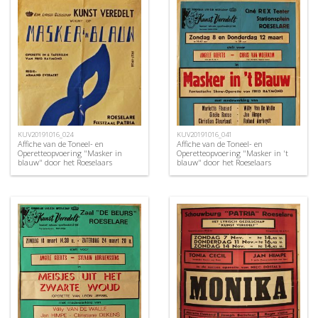
KUV20191016_024
KUV20191016_041
Affiche van de Toneel- en
Affiche van de Toneel- en
Operetteopvoering "Masker in
Operetteopvoering "Masker in 't
blauw" door het Roeselaars
blauw" door het Roeselaars
Koninklijk Lyrisch Gezelschap
Koninklijk Lyrisch Gezelschap
"Kunst Veredelt", Roeselare, 1958
"Kunst Veredelt", Roeselare, 1970