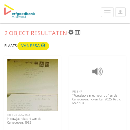
User
Toggle
Optio
navigation
2 OBJECT RESULTATEN
PLAATS:
VANESSA
RR-3-47
"Roeselaors met haor up" en de
Canadezen, november 2025, Radio
Rolarius
RR-1-02-06-02-033
Nieuwjaarskaart van de
Canadezen, 1992