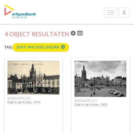
User
Toggle
Optio
navigation
4 OBJECT RESULTATEN
TAG:
SINT-MICHIELSKERK
SAR20241001_010
SAR20241001_011
Café In de Kroon, 1914
Café In de Kroon, 1965