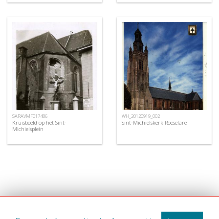
SARAVMF017486
WH_20120919_002
Kruisbeeld op het Sint-
Sint-Michielskerk Roeselare
Michielsplein