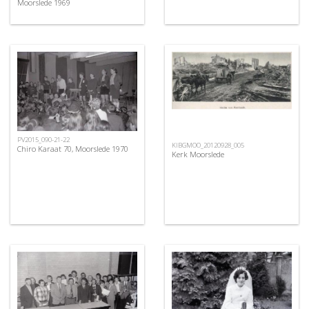
Moorslede 1969
PV2015_090-21-22
KIBGMOO_20120928_005
Chiro Karaat 70, Moorslede 1970
Kerk Moorslede