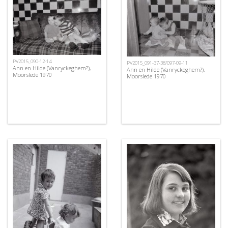
PV2015_090-12-14
PV2015_091-37-38/097-09-11
Ann en Hilde (Vanryckeghem?),
Ann en Hilde (Vanryckeghem?),
Moorslede 1970
Moorslede 1970