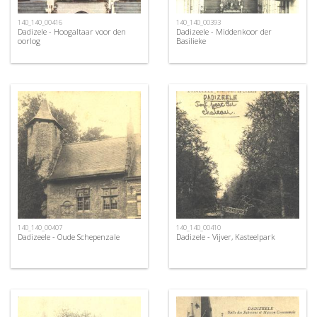
140_140_00416
140_140_00393
Dadizele - Hoogaltaar voor den
Dadizeele - Middenkoor der
oorlog
Basilieke
140_140_00407
140_140_00410
Dadizeele - Oude Schepenzale
Dadizele - Vijver, Kasteelpark