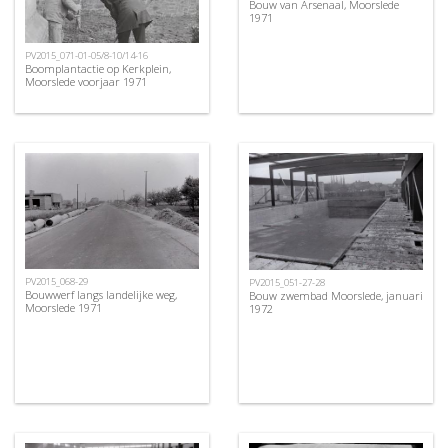
Bouw van Arsenaal, Moorslede
1971
PV2015_071-01-05/8-10/14-16
Boomplantactie op Kerkplein,
Moorslede voorjaar 1971
PV2015_068-29
PV2015_051-27-28
Bouwwerf langs landelijke weg,
Bouw zwembad Moorslede, januari
Moorslede 1971
1972