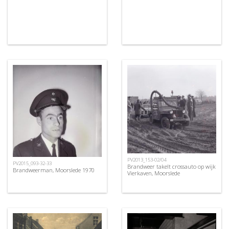
PV2013_153-02/04
PV2015_093-32-33
Brandweer takelt crossauto op wijk
Brandweerman, Moorslede 1970
Vierkaven, Moorslede