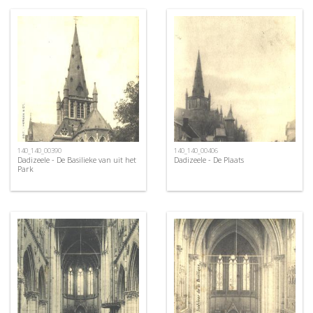
140_140_00390
140_140_00406
Dadizeele - De Basilieke van uit het
Dadizeele - De Plaats
Park