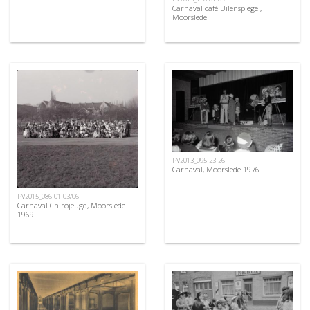
Carnaval café Uilenspiegel,
Moorslede
PV2013_095-23-26
Carnaval, Moorslede 1976
PV2015_086-01-03/06
Carnaval Chirojeugd, Moorslede
1969