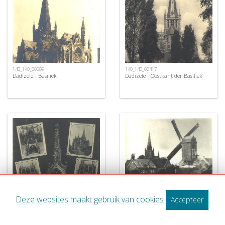
140_140_00389
140_140_00417
Dadizele - Basiliek
Dadizele - Oostkant der Basiliek
140_140_00412
Dadizele - Windmolen en Basiliek
Deze websites maakt gebruik van cookies
.
Accepteer
140_140_00411
Dadizele - Toeristische postkaart