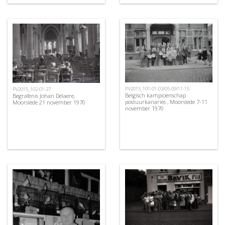
PV2015_101-01-03/05-09/11-15
PV2015_102-01-27
Belgisch kampioenschap
Begrafenis Johan Delaere,
postuurkanaries , Moorslede 7-11
Moorslede 21 november 1970
november 1970