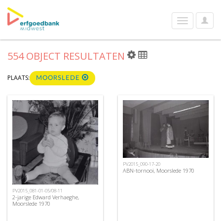
User
Toggle
Optio
navigation
554 OBJECT RESULTATEN
PLAATS:
MOORSLEDE
PV2015_090-17-20
ABN-tornooi, Moorslede 1970
PV2015_081-01-05/08-11
2-jarige Edward Verhaeghe,
Moorslede 1970