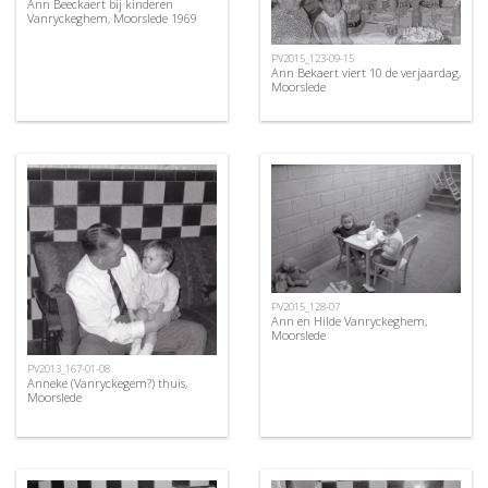
Ann Beeckaert bij kinderen
Vanryckeghem, Moorslede 1969
PV2015_123-09-15
Ann Bekaert viert 10 de verjaardag,
Moorslede
PV2015_128-07
Ann en Hilde Vanryckeghem,
Moorslede
PV2013_167-01-08
Anneke (Vanryckegem?) thuis,
Moorslede