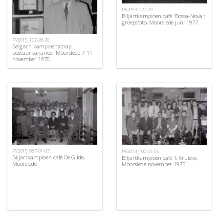
PV2013_020-09
Biljartkampioen café 'Bossa-Nova':
groepsfoto, Moorslede juni 1977
PV2015_102-28-36
Belgisch kampioenschap
postuurkanaries , Moorslede 7-11
november 1970
PV2015_087-01-03
PV2013_100-01-05
Biljartkampioen café De Gilde,
Biljartkampioen café 't Kruiske,
Moorslede
Moorslede november 1975