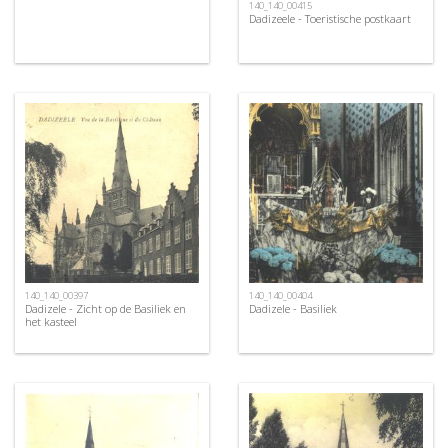
140_140_00415
Dadizeele - Toeristische postkaart
140_140_00397
140_140_00404
Dadizele - Zicht op de Basiliek en
Dadizele - Basiliek
het kasteel