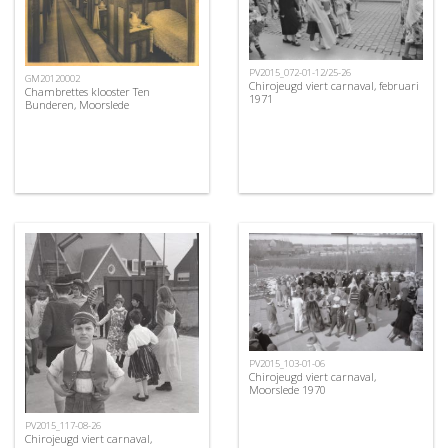
PV2015_072-01-12/25-26
GM20120002
Chirojeugd viert carnaval, februari
Chambrettes klooster Ten
1971
Bunderen, Moorslede
PV2015_103-01-06
Chirojeugd viert carnaval,
Moorslede 1970
PV2015_117-08-26
Chirojeugd viert carnaval,