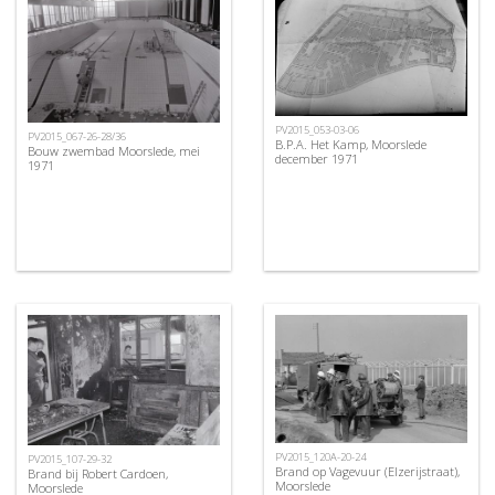
PV2015_053-03-06
PV2015_067-26-28/36
B.P.A. Het Kamp, Moorslede
Bouw zwembad Moorslede, mei
december 1971
1971
PV2015_120A-20-24
PV2015_107-29-32
Brand op Vagevuur (Elzerijstraat),
Brand bij Robert Cardoen,
Moorslede
Moorslede