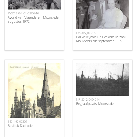
PV2015_041-01-03/06-16
Avond van Vlaanderen, Moorslede
augustus 1972
PV2015_106-15
Bal volleybalclub Doskom in zaal
Rio, Moorslede september 1969
NR_20121019_244
Begraafplaats, Moorslede
140_140_00399
Basiliek Dadizele