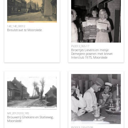
140_140_00012
Breulstraat te Moorslede
PV2013_065-17
Broertjes Lievens en meisje
Demeyere poseren met brevet
Interclub 1975, Moorslede
NR_20121019_185
Brouwerij Ghekiere en Statieweg,
Moorslede
PV2013_150-07-09