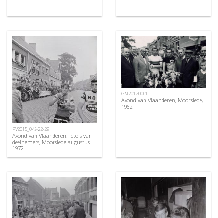
GM20120001
Avond van Vlaanderen, Moorslede,
1962
PV2015_042-22-29
Avond van Vlaanderen: foto's van
deelnemers, Moorslede augustus
1972