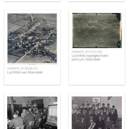
KIBGMOO_20121010_008
Luchtfoto kapotgeschoten
centrum, Moorslede
KIBGMOO_20120928_015
Luchtfoto van Moorslede