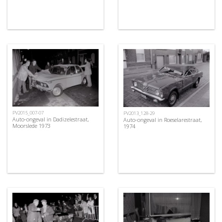
PV2015_007-07
PV2013_128-29
Auto-ongeval in Dadizelestraat,
Auto-ongeval in Roeselarestraat,
Moorslede 1973
1974