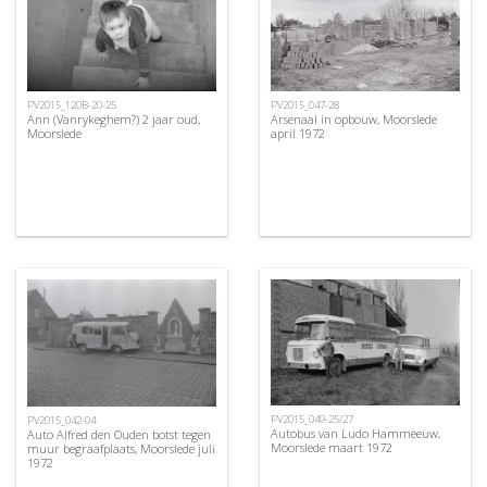
PV2015_120B-20-25
PV2015_047-28
Ann (Vanrykeghem?) 2 jaar oud,
Arsenaal in opbouw, Moorslede
Moorslede
april 1972
PV2015_049-25/27
PV2015_042-04
Autobus van Ludo Hammeeuw,
Auto Alfred den Ouden botst tegen
Moorslede maart 1972
muur begraafplaats, Moorslede juli
1972