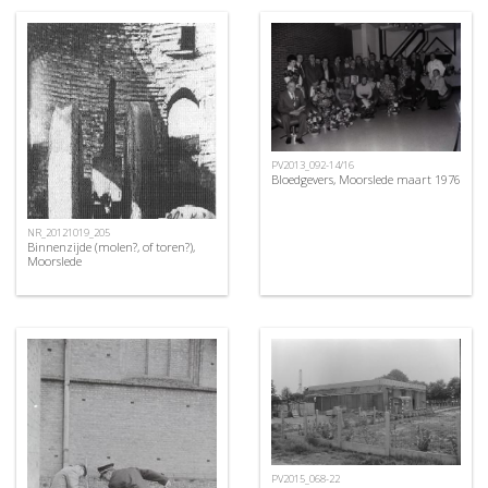
PV2013_092-14/16
Bloedgevers, Moorslede maart 1976
NR_20121019_205
Binnenzijde (molen?, of toren?),
Moorslede
PV2015_068-22