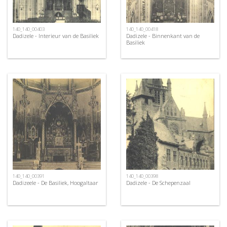
140_140_00403
140_140_00418
Dadizele - Interieur van de Basiliek
Dadizele - Binnenkant van de
Basiliek
140_140_00391
140_140_00398
Dadizeele - De Basiliek, Hoogaltaar
Dadizele - De Schepenzaal