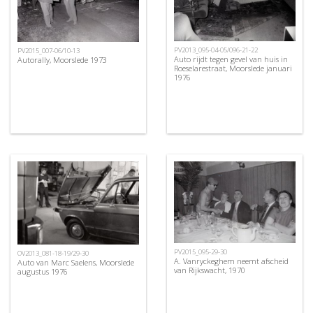
PV2013_095-04-05/096-21-22
PV2015_007-06/10-13
Auto rijdt tegen gevel van huis in
Autorally, Moorslede 1973
Roeselarestraat, Moorslede januari
1976
PV2015_095-29-30
OV2013_081-18-19/29-30
A. Vanryckeghem neemt afscheid
Auto van Marc Saelens, Moorslede
van Rijkswacht, 1970
augustus 1976