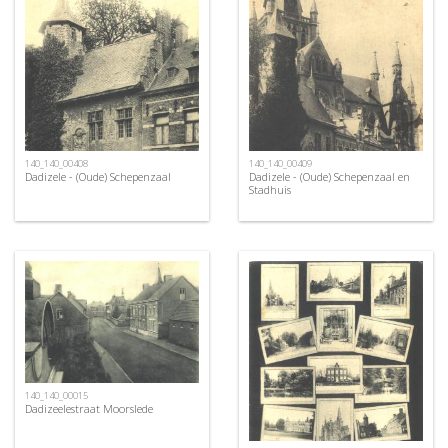
140_140_00408
140_140_00409
Dadizele - (Oude) Schepenzaal
Dadizele - (Oude) Schepenzaal en
Stadhuis
140_140_00015
Dadizeelestraat Moorslede