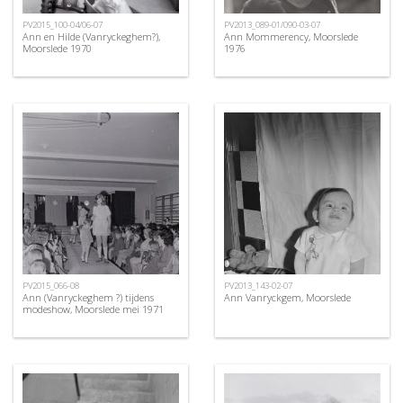
PV2015_100-04/06-07
PV2013_089-01/090-03-07
Ann en Hilde (Vanryckeghem?),
Ann Mommerency, Moorslede
Moorslede 1970
1976
PV2015_066-08
PV2013_143-02-07
Ann (Vanryckeghem ?) tijdens
Ann Vanryckgem, Moorslede
modeshow, Moorslede mei 1971