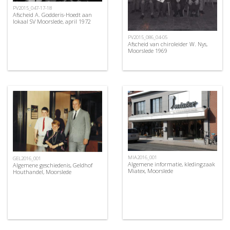
PV2015_047-17-18
Afscheid A. Godderis-Hoedt aan
lokaal SV Moorslede, april 1972
PV2015_086_04-05
Afscheid van chiroleider W. Nys,
Moorslede 1969
MIA2016_001
GEL2016_001
Algemene informatie, kledingzaak
Algemene geschiedenis, Geldhof
Miatex, Moorslede
Houthandel, Moorslede