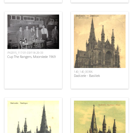
PV2015_117-01-03/118-29-33
Cup The Rangers, Moorslede 1969
140_140_00396
Dadizele - Basiliek