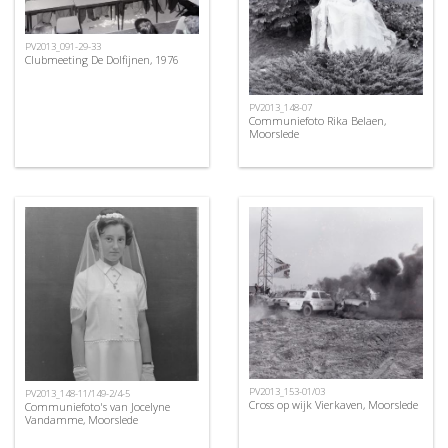
PV2013_091-29-33
Clubmeeting De Dolfijnen, 1976
PV2013_148-07
Communiefoto Rika Belaen,
Moorslede
PV2013_153-01/03
PV2013_148-11/149-2/4-5
Cross op wijk Vierkaven, Moorslede
Communiefoto's van Jocelyne
Vandamme, Moorslede