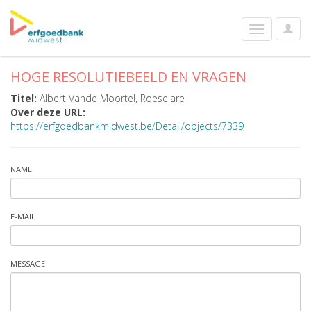
User
Toggle
Optio
navigation
HOGE RESOLUTIEBEELD EN VRAGEN
Titel:
Albert Vande Moortel, Roeselare
Over deze URL:
https://erfgoedbankmidwest.be/Detail/objects/7339
NAME
E-MAIL
MESSAGE