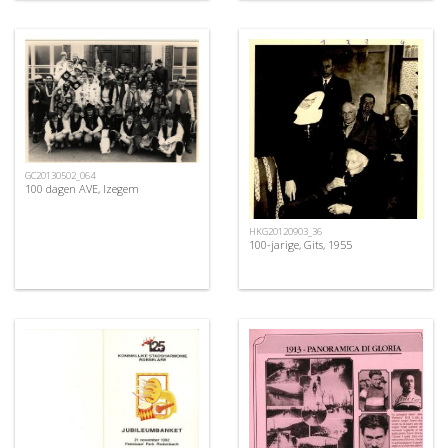
GC20130502_064
100 dagen AVE, Izegem
HKG20120903_36
100-jarige, Gits, 1955