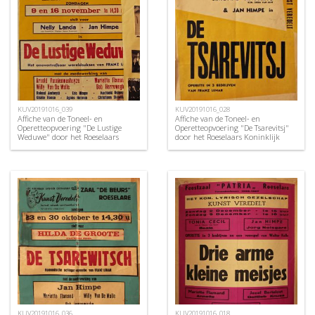
KUV20191016_039
KUV20191016_028
Affiche van de Toneel- en
Affiche van de Toneel- en
Operetteopvoering "De Lustige
Operetteopvoering "De Tsarevitsj"
Weduwe" door het Roeselaars
door het Roeselaars Koninklijk
Koninklijk Lyrisch Gezelschap
Lyrisch Gezelschap "Kunst
"Kunst Veredelt", Roeselare, 1969
Veredelt", Roeselare, 1960
KUV20191016_036
KUV20191016_018