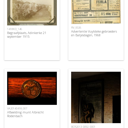
RV_0026
1418KD_146
Advertentie Vuylsteke gebroeders
Begraafplaats, Adinkerke 21
en Batjesdagen, 1968
september 1915
VA20140418_007
Afbeelding munt Albrecht
Rodenbach
BCR2013_0092_0001