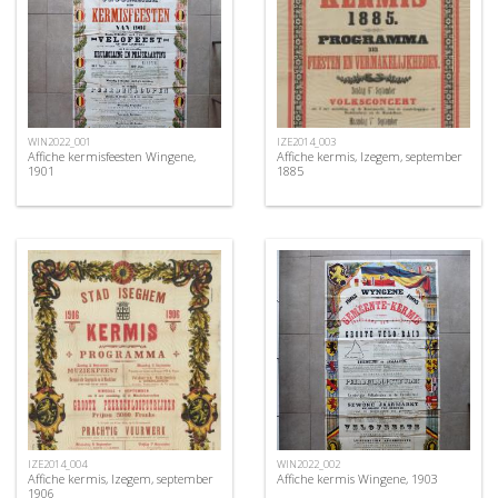
WIN2022_001
IZE2014_003
Affiche kermisfeesten Wingene,
Affiche kermis, Izegem, september
1901
1885
IZE2014_004
WIN2022_002
Affiche kermis, Izegem, september
Affiche kermis Wingene, 1903
1906