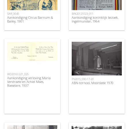
SAR_0045
BIN20121023_011
Aankondiging Circus Barnum &
Aankondiging koninklijk bezoek,
Bailey, 1901
Ingelmunster, 1964
WD20161221_025
Aankondiging verloving Maria
PV2015_090-17-20
Verstraete en Achiel Maes,
ABN-tornooi, Moorslede 1970
Roeselare, 1937