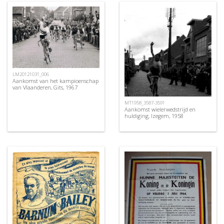
LM20121031_006
Aankomst van het kampioenschap
van Vlaanderen, Gits, 1967
MT1958_3587-3591
Aankomst wielerwedstrijd en
huldiging, Izegem, 1958