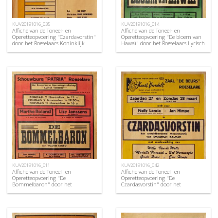
KUV20191016_035
KUV20191016_014
Affiche van de Toneel- en
Affiche van de Toneel- en
Operetteopvoering "Czardavorstin"
Operetteopvoering "De bloem van
door het Roeselaars Koninklijk
Hawaï" door het Roeselaars Lyrisch
Lyrisch Gezelschap "Kunst
Gezelschap "Kunst Veredelt",
Veredelt", Roeselare, 1964
Roeselare, 1954
KUV20191016_011
KUV20191016_042
Affiche van de Toneel- en
Affiche van de Toneel- en
Operetteopvoering "De
Operetteopvoering "De
Bommelbaron" door het
Czardasvorstin" door het
Roeselaars Operettegezelschap
Roeselaars Koninklijk Lyrisch
"Kunst Veredelt", Roeselare, 1952
Gezelschap "Kunst Veredelt",
Roeselare, 1971