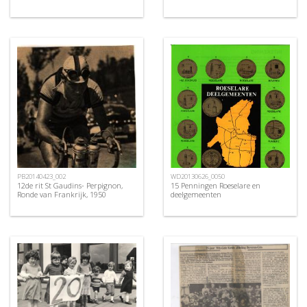
PB20140423_002
WD20130626_0050
12de rit St Gaudins- Perpignon,
15 Penningen Roeselare en
Ronde van Frankrijk, 1950
deelgemeenten