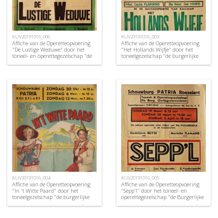
KUV20191016_006
KUV20191016_003
Affiche van de Operetteopvoering
Affiche van de Operetteopvoering
"De Lustige Weduwe" door het
"Het Hollands Wijfje" door het
toneel- en operettegezelschap "de
toneelgezelschap "de burgerlijke
Burgerlijke Oorlogsverminkten",
oorlogsverminkten", Roeselare,
Roeselare, 1950
1948
KUV20191016_004
KUV20191016_005
Affiche van de Operetteopvoering
Affiche van de Operetteopvoering
"In 't Witte Paard" door het
"Sepp'l" door het toneel- en
toneelgezelschap "de burgerlijke
operettegezelschap "de Burgerlijke
oorlogsverminkten", Roeselare,
Oorlogsverminkten", Roeselare,
1949
1950