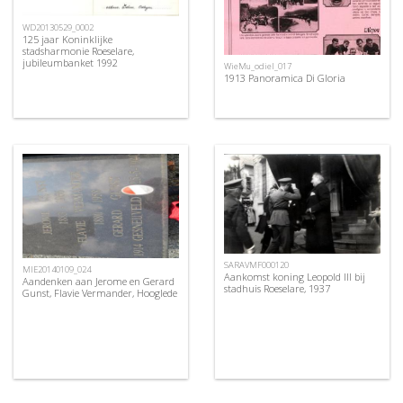
WD20130529_0002
125 jaar Koninklijke
stadsharmonie Roeselare,
jubileumbanket 1992
WieMu_odiel_017
1913 Panoramica Di Gloria
SARAVMF000120
MIE20140109_024
Aankomst koning Leopold III bij
Aandenken aan Jerome en Gerard
stadhuis Roeselare, 1937
Gunst, Flavie Vermander, Hooglede