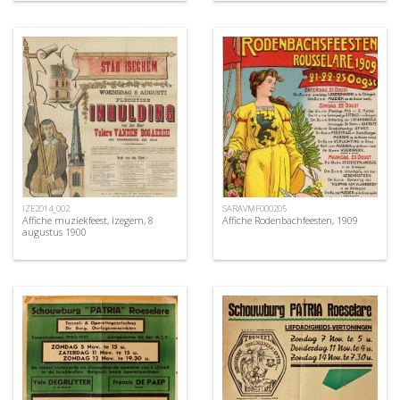
IZE2014_002
SARAVMF000205
Affiche muziekfeest, Izegem, 8
Affiche Rodenbachfeesten, 1909
augustus 1900