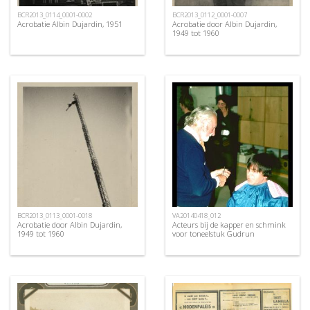
BCR2013_0114_0001-0002
BCR2013_0112_0001-0007
Acrobatie Albin Dujardin, 1951
Acrobatie door Albin Dujardin,
1949 tot 1960
BCR2013_0113_0001-0018
VA20140418_012
Acrobatie door Albin Dujardin,
Acteurs bij de kapper en schmink
1949 tot 1960
voor toneelstuk Gudrun