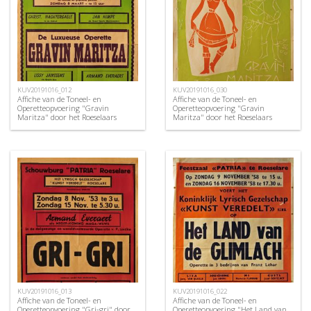
KUV20191016_012
KUV20191016_030
Affiche van de Toneel- en
Affiche van de Toneel- en
Operetteopvoering "Gravin
Operetteopvoering "Gravin
Maritza" door het Roeselaars
Maritza" door het Roeselaars
Operettegezelschap "Kunst
Koninklijk Lyrisch Gezelschap
Veredelt", Roeselare, 1952
"Kunst Veredelt", Roeselare, 1960
KUV20191016_013
KUV20191016_022
Affiche van de Toneel- en
Affiche van de Toneel- en
Operetteopvoering "Gri-gri" door
Operetteopvoering "Het Land van