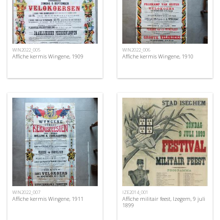
WIN2022_005
WIN2022_006
Affiche kermis Wingene, 1909
Affiche kermis Wingene, 1910
WIN2022_007
IZE2014_001
Affiche kermis Wingene, 1911
Affiche militair feest, Izegem, 9 juli
1899