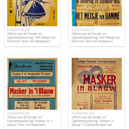
KUV20191016_029
KUV20191016_017
Affiche van de Toneel- en
Affiche van de Toneel- en
Operetteopvoering "Het Meisje van
Operetteopvoering "Het Meisje van
Damme?" door het Roeselaars
Damme" door het Roeselaars
Koninklijk Lyrisch Gezelschap
Lyrisch Gezelschap "Kunst
"Kunst Veredelt", Roeselare, 1960
Veredelt", Roeselare, 1955
KUV20191016_041
KUV20191016_023
Affiche van de Toneel- en
Affiche van de Toneel- en
Operetteopvoering "Masker in 't
Operetteopvoering "Masker in
blauw" door het Roeselaars
blauw" in Oostende door het
Koninklijk Lyrisch Gezelschap
Roeselaars Koninklijk Lyrisch