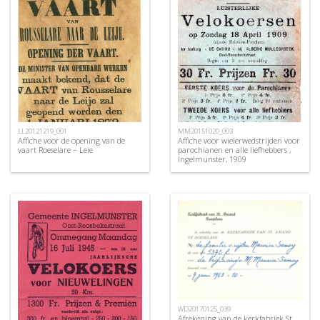
LL20121219_001
MM20151020_003
Affiche voor de opening van de
Affiche voor wielerwedstrijden voor
vaart Roeselare – Leie
parochianen en alle liefhebbers ,
Ingelmunster, 1909
WD20170125_039
Afrekening van de kerkfabriek St