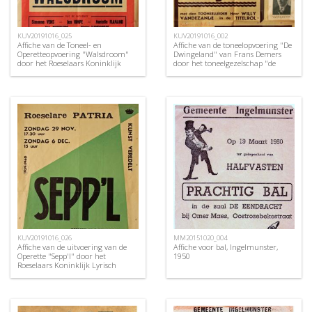
KUV20191016_025
KUV20191016_002
Affiche van de Toneel- en
Affiche van de toneelopvoering "De
Operetteopvoering "Walsdroom"
Dwingeland" van Frans Demers
door het Roeselaars Koninklijk
door het toneelgezelschap "de
Lyrisch Gezelschap "Kunst
burgerlijke oorlogsverminkten",
Veredelt", Roeselare, 1959
Roeselare, 1948
KUV20191016_026
MM20151020_004
Affiche van de uitvoering van de
Affiche voor bal, Ingelmunster,
Operette "Sepp'l" door het
1950
Roeselaars Koninklijk Lyrisch
Gezelschap "Kunst Veredelt",
Roeselare, 1959