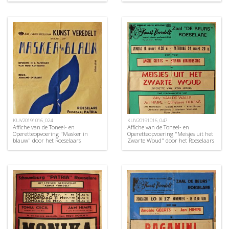
"Kunst Veredelt", Roeselare, 1970
Gezelschap "Kunst Veredelt",
Oostende, 1958
KUV20191016_024
KUV20191016_047
Affiche van de Toneel- en
Affiche van de Toneel- en
Operetteopvoering "Masker in
Operetteopvoering "Meisjes uit het
blauw" door het Roeselaars
Zwarte Woud" door het Roeselaars
Koninklijk Lyrisch Gezelschap
Koninklijk Lyrisch Gezelschap
"Kunst Veredelt", Roeselare, 1958
"Kunst Veredelt", Roeselare, 1973