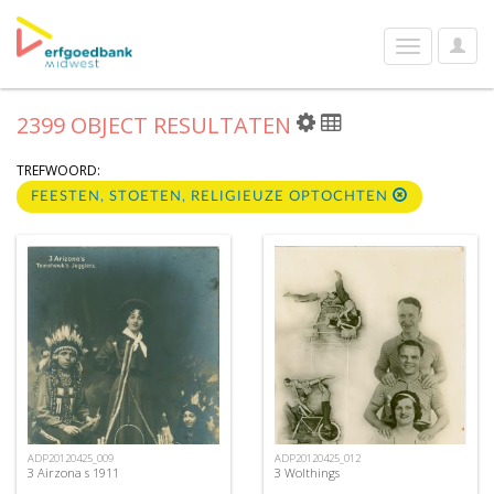
User
Toggle
Optio
navigation
2399 OBJECT RESULTATEN
TREFWOORD:
FEESTEN, STOETEN, RELIGIEUZE OPTOCHTEN
ADP20120425_009
ADP20120425_012
3 Airzona s 1911
3 Wolthings