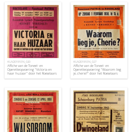
KUV20191016_020
KUV20191016_027
Affiche van de Toneel- en
Affiche van de Toneel- en
Operetteopvoering "Victoria en
Operetteopvoering "Waarom lieg
haar huzaar" door het Roeselaars
je, cherie?" door het Roeselaars
Koninklijk Lyrisch Gezelschap
Koninklijk Lyrisch Gezelschap
"Kunst Veredelt", Roeselare, 1957
"Kunst Veredelt", Roeselare, 1959