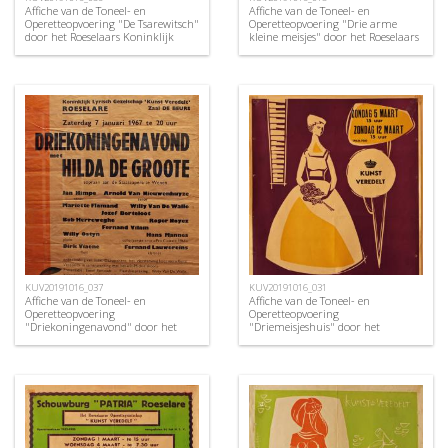
Affiche van de Toneel- en
Affiche van de Toneel- en
Operetteopvoering "De Tsarewitsch"
Operetteopvoering "Drie arme
door het Roeselaars Koninklijk
kleine meisjes" door het Roeselaars
Lyrisch Gezelschap "Kunst
Lyrisch Gezelschap "Kunst
Veredelt", Roeselare, 1966
Veredelt", Roeselare, 1956
KUV20191016_037
KUV20191016_031
Affiche van de Toneel- en
Affiche van de Toneel- en
Operetteopvoering
Operetteopvoering
"Driekoningenavond" door het
"Driemeisjeshuis" door het
Roeselaars Koninklijk Lyrisch
Roeselaars Koninklijk Lyrisch
Gezelschap "Kunst Veredelt",
Gezelschap "Kunst Veredelt",
Roeselare, 1967
Roeselare, 1961