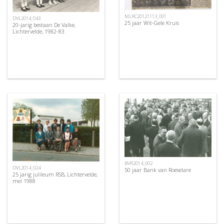
MLRC20121113_001
DVL2014_043
25 jaar Wit-Gele Kruis
20-jarig bestaan De Valke,
Lichtervelde, 1982-83
BVR2014_002
DVL2014_024
50 jaar Bank van Roeselare
25 jarig julileum RSB, Lichtervelde,
mei 1988