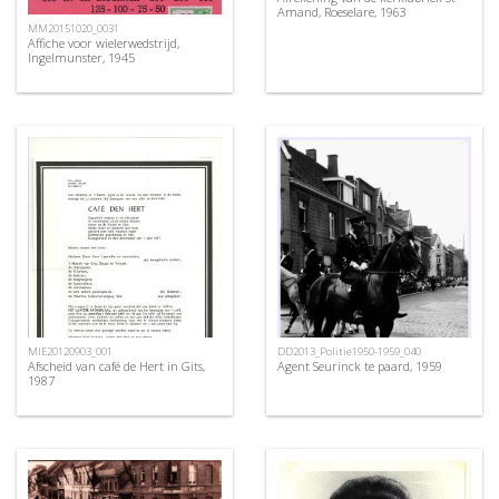
Amand, Roeselare, 1963
MM20151020_0031
Affiche voor wielerwedstrijd,
Ingelmunster, 1945
MIE20120903_001
DD2013_Politie1950-1959_040
Afscheid van café de Hert in Gits,
Agent Seurinck te paard, 1959
1987