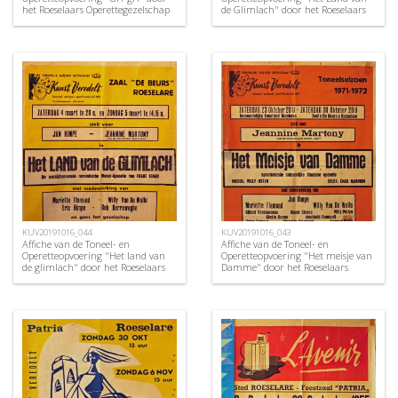
het Roeselaars Operettegezelschap
de Glimlach" door het Roeselaars
"Kunst Veredelt", Roeselare, 1953
Koninklijk Lyrisch Gezelschap
"Kunst Veredelt", Roeselare, 1958
KUV20191016_044
KUV20191016_043
Affiche van de Toneel- en
Affiche van de Toneel- en
Operetteopvoering "Het land van
Operetteopvoering "Het meisje van
de glimlach" door het Roeselaars
Damme" door het Roeselaars
Koninklijk Lyrisch Gezelschap
Koninklijk Lyrisch Gezelschap
"Kunst Veredelt", Roeselare, 1972
"Kunst Veredelt", Roeselare, 1971