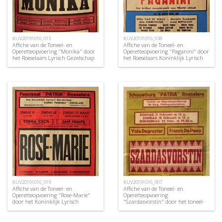
KUV20191016_015
KUV20191016_038
Affiche van de Toneel- en
Affiche van de Toneel- en
Operetteopvoering "Monika" door
Operetteopvoering "Paganini" door
het Roeselaars Lyrisch Gezelschap
het Roeselaars Koninklijk Lyrisch
"Kunst Veredelt", Roeselare, 1954
Gezelschap "Kunst Veredelt",
Roeselare, 1968
KUV20191016_019
KUV20191016_007
Affiche van de Toneel- en
Affiche van de Toneel- en
Operetteopvoering "Rose-Marie"
Operetteopvoering
door het Koninklijk Lyrisch
"Szardasvorstin" door het toneel-
Gezelschap "Kunst Veredelt",
en operettegezelschap "de
Roeselare, 1956
Burgerlijke Oorlogsverminkten",
Roeselare, 1951