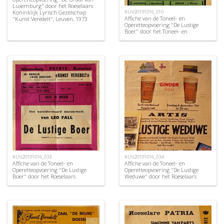
Luxemburg" door het Roeselaars
Koninklijk Lyrisch Gezelschap
KUV20191016_010
Affiche van de Toneel- en
"Kunst Veredelt", Leuven, 1973
Operetteopvoering "De Lustige
Boer" door het Toneel- en
Operettegezelschap "de Burgerlijke
Oorlogsverminkten", Roeselare,
1952
KUV20191016_033
KUV20191016_034
Affiche van de Toneel- en
Affiche van de Toneel- en
Operetteopvoering "De Lustige
Operetteopvoering "De Lustige
Boer" door het Roeselaars
Weduwe" door het Roeselaars
Koninklijk Lyrisch Gezelschap
Koninklijk Lyrisch Gezelschap
"Kunst Veredelt", Roeselare, 1963
"Kunst Veredelt", Roeselare, 1964