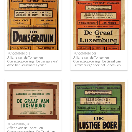
KUV20191016_016
KUV20191016_008
Affiche van de Toneel- en
Affiche van de Toneel- en
Operetteopvoering "De dansgravin"
Operetteopvoering "De Graaf van
door het Roeselaars Lyrisch
Luxemburg" door het Toneel- en
Gezelschap "Kunst Veredelt",
Operettegezelschap "de Burgerlijke
Roeselare, 1954
Oorlogsverminkten", Roeselare,
1951
KUV20191016_046
Affiche van de Toneel- en
Operetteopvoering "De Graaf van