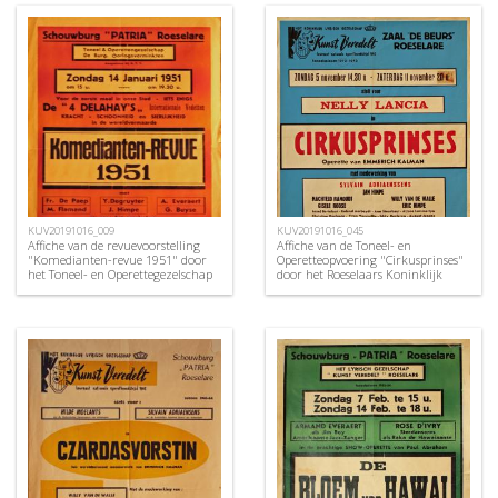
KUV20191016_009
KUV20191016_045
Affiche van de revuevoorstelling
Affiche van de Toneel- en
"Komedianten-revue 1951" door
Operetteopvoering "Cirkusprinses"
het Toneel- en Operettegezelschap
door het Roeselaars Koninklijk
"de Burgerlijke
Lyrisch Gezelschap "Kunst
Oorlogsverminkten", Roeselare,
Veredelt", Roeselare, 1972
1951