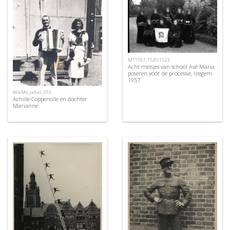
MT1957_1520-1523
Acht meisjes van school Avé Maria
poseren vóór de processie, Izegem
1957
WieMu_odiel_016
Achille Coppenolle en dochter
Marianne