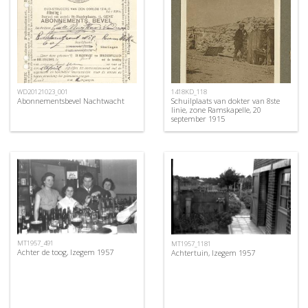
WD20121023_001
1418KD_118
Abonnementsbevel Nachtwacht
Schuilplaats van dokter van 8ste
linie, zone Ramskapelle, 20
september 1915
MT1957_491
MT1957_1181
Achter de toog, Izegem 1957
Achtertuin, Izegem 1957