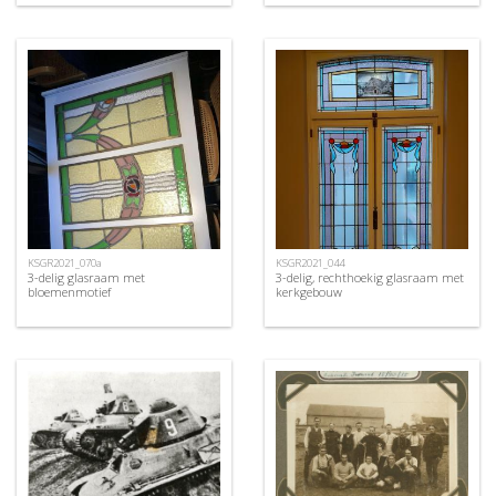
KSGR2021_070a
KSGR2021_044
3-delig glasraam met
3-delig, rechthoekig glasraam met
bloemenmotief
kerkgebouw