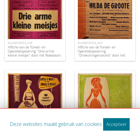
KUV20191016_018
KUV20191016_037
Affiche van de Toneel- en
Affiche van de Toneel- en
Operetteopvoering "Drie arme
Operetteopvoering
kleine meisjes" door het Roeselaars
"Driekoningenavond" door het
Lyrisch Gezelschap "Kunst
Roeselaars Koninklijk Lyrisch
Veredelt", Roeselare, 1956
Gezelschap "Kunst Veredelt",
Roeselare, 1967
Deze websites maakt gebruik van cookies
.
Accepteer
KUV20191016_031
KUV20191016_030
Affiche van de Toneel- en
Affiche van de Toneel- en