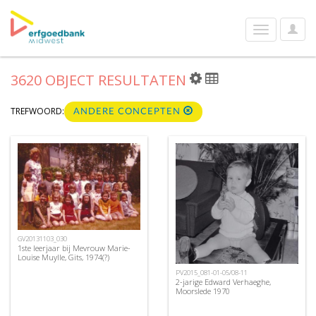
User
Toggle
Optio
navigation
3620 OBJECT RESULTATEN
TREFWOORD:
ANDERE CONCEPTEN
GV20131103_030
1ste leerjaar bij Mevrouw Marie-
Louise Muylle, Gits, 1974(?)
PV2015_081-01-05/08-11
2-jarige Edward Verhaeghe,
Moorslede 1970