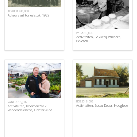
TF20131220_080
Acteurs uit toneelstuk, 1929
WIL2016_002
Activiteiten, Bakkerij Willaert,
Beveren
BOS2016_002
VAND2016_002
Activiteiten, Bossu Decor, Hooglede
Activiteiten, bloemenzaak
Vandendriessche, Lichtervelde