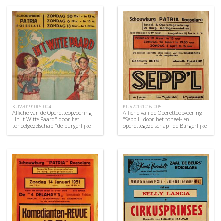
KUV20191016_004
KUV20191016_005
Affiche van de Operetteopvoering
Affiche van de Operetteopvoering
"In 't Witte Paard" door het
"Sepp'l" door het toneel- en
toneelgezelschap "de burgerlijke
operettegezelschap "de Burgerlijke
oorlogsverminkten", Roeselare,
Oorlogsverminkten", Roeselare,
1949
1950