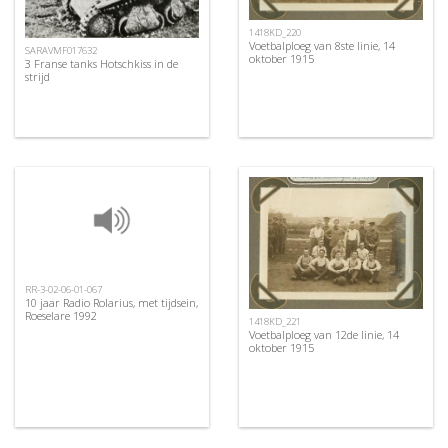
1418KD_220
Voetbalploeg van 8ste linie, 14
SARAVMF017632
oktober 1915
3 Franse tanks Hotschkiss in de
strijd
RR-3-02-06-01-067
10 jaar Radio Rolarius, met tijdsein,
Roeselare 1992
1418KD_221
Voetbalploeg van 12de linie, 14
oktober 1915