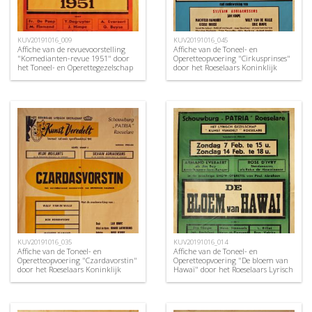
KUV20191016_009
KUV20191016_045
Affiche van de revuevoorstelling
Affiche van de Toneel- en
"Komedianten-revue 1951" door
Operetteopvoering "Cirkusprinses"
het Toneel- en Operettegezelschap
door het Roeselaars Koninklijk
"de Burgerlijke
Lyrisch Gezelschap "Kunst
Oorlogsverminkten", Roeselare,
Veredelt", Roeselare, 1972
1951
KUV20191016_035
KUV20191016_014
Affiche van de Toneel- en
Affiche van de Toneel- en
Operetteopvoering "Czardavorstin"
Operetteopvoering "De bloem van
door het Roeselaars Koninklijk
Hawaï" door het Roeselaars Lyrisch
Lyrisch Gezelschap "Kunst
Gezelschap "Kunst Veredelt",
Veredelt", Roeselare, 1964
Roeselare, 1954