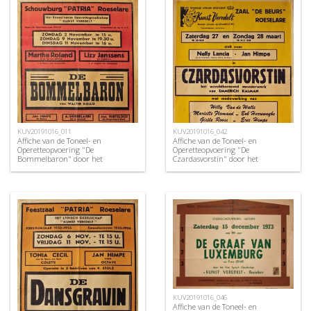
KUV20191016_011
KUV20191016_042
Affiche van de Toneel- en
Affiche van de Toneel- en
Operetteopvoering "De
Operetteopvoering "De
Bommelbaron" door het
Czardasvorstin" door het
Roeselaars Operettegezelschap
Roeselaars Koninklijk Lyrisch
"Kunst Veredelt", Roeselare, 1952
Gezelschap "Kunst Veredelt",
Roeselare, 1971
KUV20191016_046
Affiche van de Toneel- en