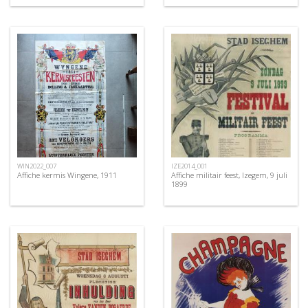
WIN2022_007
IZE2014_001
Affiche kermis Wingene, 1911
Affiche militair feest, Izegem, 9 juli
1899