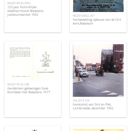
WD20130529_0002
125 jaar Koninklijke
stadsharmonie Roeselare,
jubileumbanket 1992
WD20120822_007
Aanbesteding opbouw van de OLV
kerk,Roeselare
WD20170125_038
Aandenken gedwongen fusie
Rumbeke met Roeselare, 1977
DVL2014_104
Aankomst van Sint en Piet,
Lichtervelde, december 1992