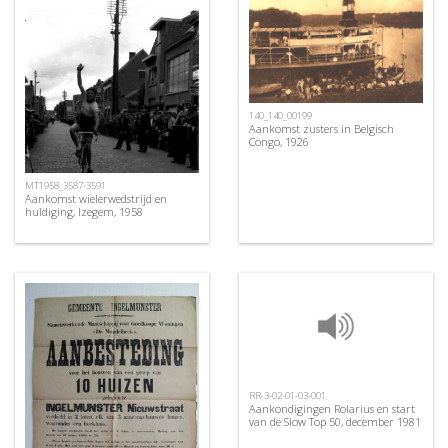
140_140_00199
Aankomst zusters in Belgisch
Congo, 1926
MT1958_3587-3591
Aankomst wielerwedstrijd en
huldiging, Izegem, 1958
RR-3-02-01-03-001
Aankondigingen Rolarius en start
van de Slow Top 50, december 1981