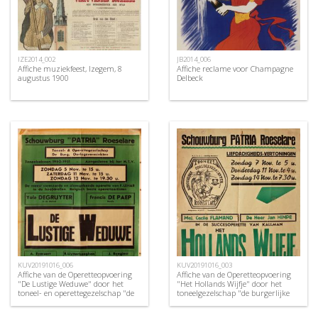
IZE2014_002
JB2014_006
Affiche muziekfeest, Izegem, 8
Affiche reclame voor Champagne
augustus 1900
Delbeck
KUV20191016_006
KUV20191016_003
Affiche van de Operetteopvoering
Affiche van de Operetteopvoering
"De Lustige Weduwe" door het
"Het Hollands Wijfje" door het
toneel- en operettegezelschap "de
toneelgezelschap "de burgerlijke
Burgerlijke Oorlogsverminkten",
oorlogsverminkten", Roeselare,
Roeselare, 1950
1948