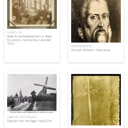
1418KD_176
Rode Kruismedewerkers in Rode
Kruistrein, Adinkerke 2 oktober
1915
SARAVMF002675
Adriaen Willaert, 16de eeuw
KIBGHOO_20121004_002
Opmars van het leger nabij Gits