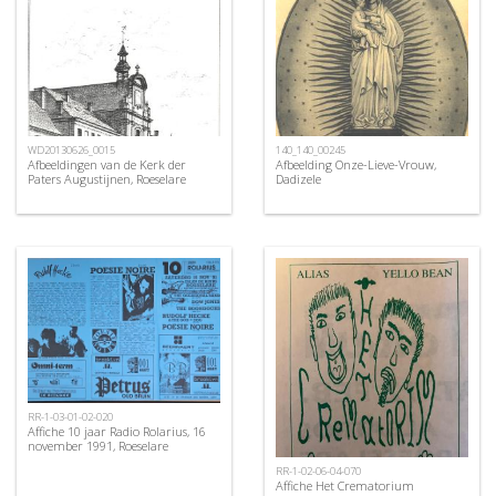
WD20130626_0015
140_140_00245
Afbeeldingen van de Kerk der
Afbeelding Onze-Lieve-Vrouw,
Paters Augustijnen, Roeselare
Dadizele
RR-1-03-01-02-020
Affiche 10 jaar Radio Rolarius, 16
november 1991, Roeselare
RR-1-02-06-04-070
Affiche Het Crematorium