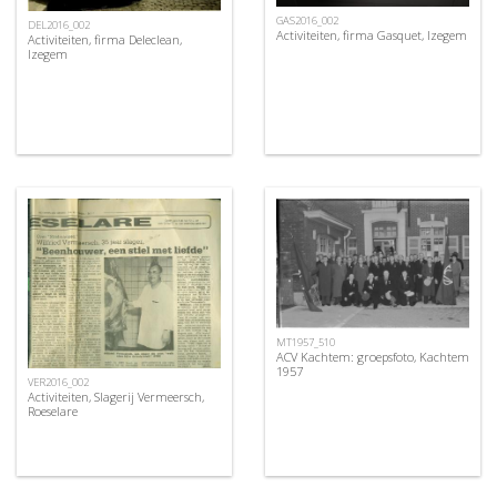
GAS2016_002
DEL2016_002
Activiteiten, firma Gasquet, Izegem
Activiteiten, firma Deleclean,
Izegem
MT1957_510
ACV Kachtem: groepsfoto, Kachtem
1957
VER2016_002
Activiteiten, Slagerij Vermeersch,
Roeselare