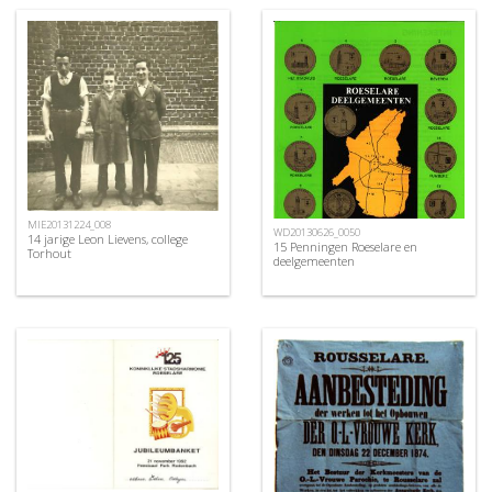
MIE20131224_008
WD20130626_0050
14 jarige Leon Lievens, college
15 Penningen Roeselare en
Torhout
deelgemeenten