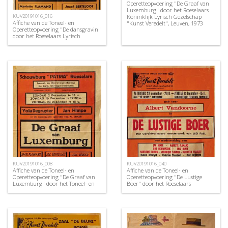
Operetteopvoering "De Graaf van
Luxemburg" door het Roeselaars
Koninklijk Lyrisch Gezelschap
KUV20191016_016
Affiche van de Toneel- en
"Kunst Veredelt", Leuven, 1973
Operetteopvoering "De dansgravin"
door het Roeselaars Lyrisch
Gezelschap "Kunst Veredelt",
Roeselare, 1954
KUV20191016_008
KUV20191016_040
Affiche van de Toneel- en
Affiche van de Toneel- en
Operetteopvoering "De Graaf van
Operetteopvoering "De Lustige
Luxemburg" door het Toneel- en
Boer" door het Roeselaars
Operettegezelschap "de Burgerlijke
Koninklijk Lyrisch Gezelschap
Oorlogsverminkten", Roeselare,
"Kunst Veredelt", Roeselare, 1970
1951