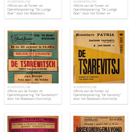
KUV20191016_033
KUV20191016_010
Affiche van de Toneel- en
Affiche van de Toneel- en
Operetteopvoering "De Lustige
Operetteopvoering "De Lustige
Boer" door het Roeselaars
Boer" door het Toneel- en
Koninklijk Lyrisch Gezelschap
Operettegezelschap "de Burgerlijke
"Kunst Veredelt", Roeselare, 1963
Oorlogsverminkten", Roeselare,
1952
KUV20191016_036
KUV20191016_028
Affiche van de Toneel- en
Affiche van de Toneel- en
Operetteopvoering "De Tsarewitsch"
Operetteopvoering "De Tsarevitsj"
door het Roeselaars Koninklijk
door het Roeselaars Koninklijk
Lyrisch Gezelschap "Kunst
Lyrisch Gezelschap "Kunst
Veredelt", Roeselare, 1966
Veredelt", Roeselare, 1960