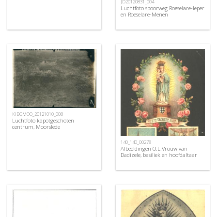
JD20120831_004
Luchtfoto spoorweg Roeselare-Ieper
en Roeselare-Menen
KIBGMOO_20121010_008
Luchtfoto kapotgeschoten
centrum, Moorslede
140_140_00278
Afbeeldingen O.L.Vrouw van
Dadizele, basiliek en hoofdaltaar