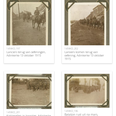
1418KD_197
1418KD_202
Lanciers terug van oefeningen,
Lansiers komen terug van
Adinkerke 13 oktober 1915
oefening, Adinkerke 13 oktober
1915
1418KD_196
1418KD_201
Bataljon rust uit na mars,
Kokkerellen in kwartier, Adinkerke