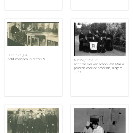
TF20131220_096
Acht mannen in refter (?)
MT1957_1520-1523
Acht meisjes van school Avé Maria
poseren vóór de processie, Izegem
1957