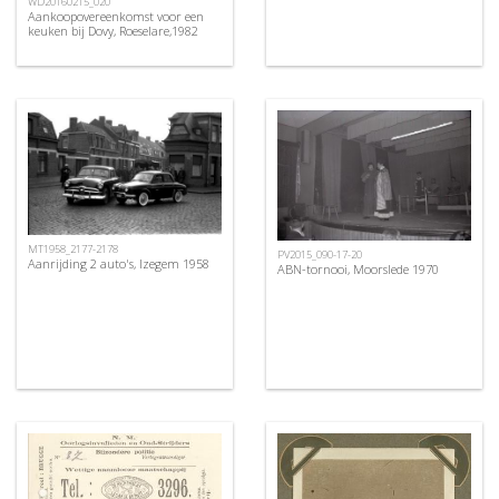
WD20160215_020
Aankoopovereenkomst voor een
keuken bij Dovy, Roeselare,1982
MT1958_2177-2178
PV2015_090-17-20
Aanrijding 2 auto's, Izegem 1958
ABN-tornooi, Moorslede 1970