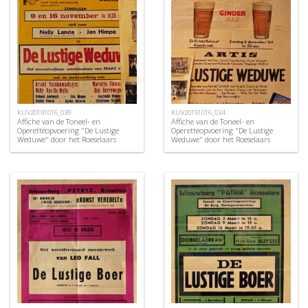
KUV20191016_039
KUV20191016_034
Affiche van de Toneel- en
Affiche van de Toneel- en
Operetteopvoering "De Lustige
Operetteopvoering "De Lustige
Weduwe" door het Roeselaars
Weduwe" door het Roeselaars
Koninklijk Lyrisch Gezelschap
Koninklijk Lyrisch Gezelschap
"Kunst Veredelt", Roeselare, 1969
"Kunst Veredelt", Roeselare, 1964