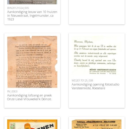
BIN20121024_005
Aankondiging bouw van 10 huizen
in Nieuwstraat, Ingelmunster, ca
1923
WD20170125_008
Aankondiging opening fotostudio
Vansteenkiste, Roeselare
RV_0003
Aankondiging lofzang en preek
Onze-Lieve-Vrouwekerk Deinze.