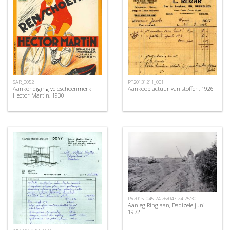
SAR_0052
PT20131211_001
Aankondiging veloschoenmerk
Aankoopfactuur van stoffen, 1926
Hector Martin, 1930
PV2015_045-24-26/047-24-25/30
Aanleg Ringlaan, Dadizele juni
1972