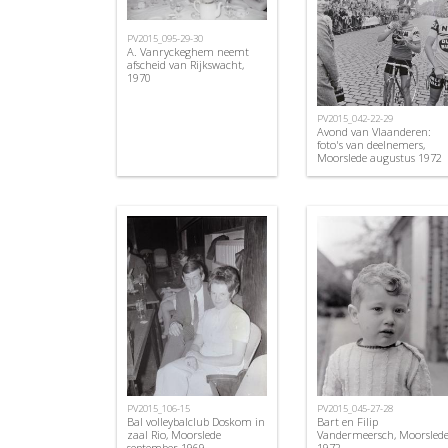
PV2015_095-29-30
A. Vanryckeghem neemt
afscheid van Rijkswacht,
1970
PV2015_042-22-29
Avond van Vlaanderen:
foto's van deelnemers,
Moorslede augustus 1972
PV2015_106-15
PV2015_045-27-28
Bal volleybalclub Doskom in
Bart en Filip
zaal Rio, Moorslede
Vandermeersch, Moorsled
september 1969
1972