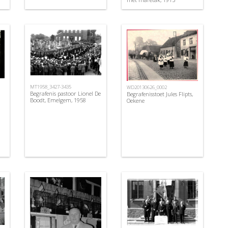
MT1958_3427-3435
WD20130626_0002
Begrafenis pastoor Lionel De
Begrafenisstoet Jules Flipts,
Boodt, Emelgem, 1958
Oekene