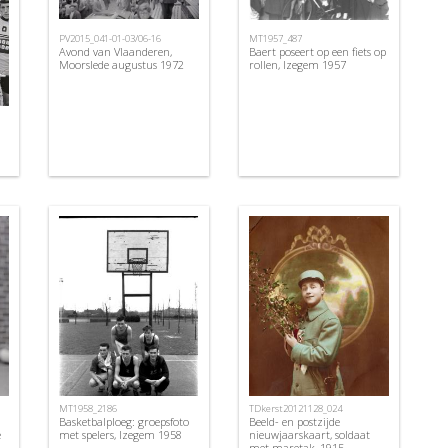
PV2015_041-01-03/06-16
MT1957_487
Avond van Vlaanderen,
Baert poseert op een fiets op
Moorslede augustus 1972
rollen, Izegem 1957
MT1958_2186
TDkerst20121128_024
Basketbalploeg: groepsfoto
Beeld- en postzijde
e
met spelers, Izegem 1958
nieuwjaarskaart, soldaat
met maretak, 1915