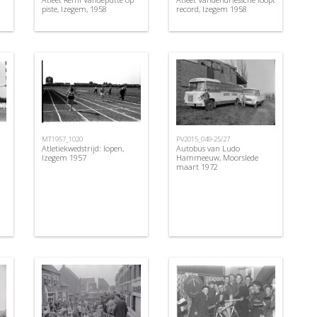
piste, Izegem, 1958
record, Izegem 1958
MT1957_1020
PV2015_049-25/27
Atletiekwedstrijd: lopen,
Autobus van Ludo
Izegem 1957
Hammeeuw, Moorslede
maart 1972