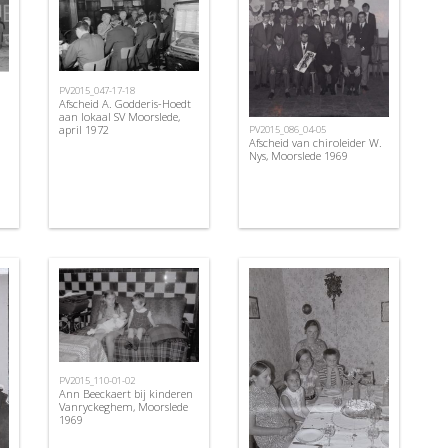
PV2015_047-17-18
Afscheid A. Godderis-Hoedt
aan lokaal SV Moorslede,
april 1972
PV2015_086_04-05
Afscheid van chiroleider W.
Nys, Moorslede 1969
PV2015_110-01-02
Ann Beeckaert bij kinderen
Vanryckeghem, Moorslede
1969