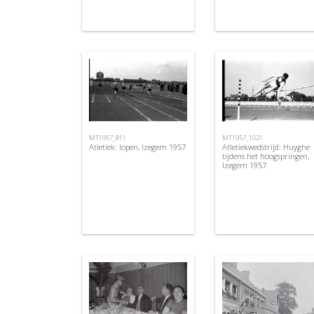
MT1957_811
MT1957_1021
Atletiek: lopen, Izegem 1957
Atletiekwedstrijd: Huyghe
tijdens het hoogspringen,
Izegem 1957