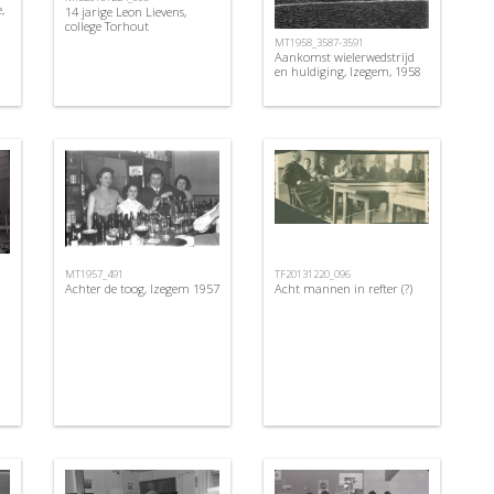
,
14 jarige Leon Lievens,
college Torhout
MT1958_3587-3591
Aankomst wielerwedstrijd
en huldiging, Izegem, 1958
MT1957_491
TF20131220_096
Achter de toog, Izegem 1957
Acht mannen in refter (?)