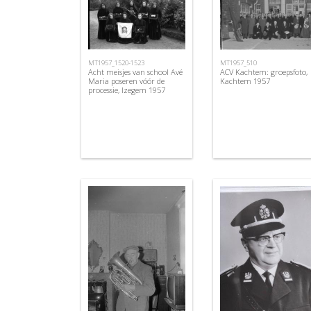
MT1957_1520-1523
MT1957_510
Acht meisjes van school Avé
ACV Kachtem: groepsfoto,
Maria poseren vóór de
Kachtem 1957
processie, Izegem 1957