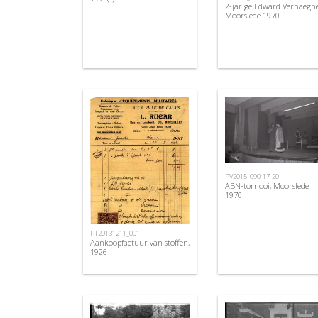
2-jarige Edward Verhaeghe
Moorslede 1970
PV2015_090-17-20
ABN-tornooi, Moorslede
1970
PT20131211_001
Aankoopfactuur van stoffen,
1926