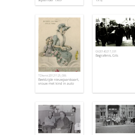
GV20140217_031
Begrafenis, Gits
TDkerst20121125_006
Beeldzijde nieuwjaarskaart,
vrouw met kind in auto