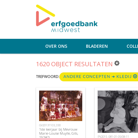
OVER ONS
BLADEREN
COLL
1620 OBJECT RESULTATEN
TREFWOORD:
ANDERE CONCEPTEN ➜ KLEDIJ
GV20131103_030
1ste leerjaar bij Mevrouw
Marie-Louise Muylle, Gits,
PV2015_081-01-05/08-11
1974(?)