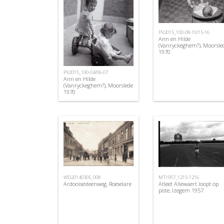
PV2015_100-08-10/15-16
Ann en Hilde
(Vanryckeghem?), Moorsle
1970
PV2015_100-04/06-07
Ann en Hilde
(Vanryckeghem?), Moorslede
1970
WD20140305_008
MT1957_1215-1216
Ardooisesteenweg, Roeselare
Atleet Allewaert loopt op
piste, Izegem 1957