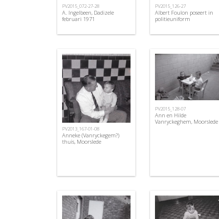
PV2015_072-27-28
PV2015_126-27
A. Ingelbeen, Dadizele
Albert Foulon poseert in
februari 1971
politieuniform
PV2015_128-07
Ann en Hilde
Vanryckeghem, Moorslede
PV2013_167-01-08
Anneke (Vanryckegem?)
thuis, Moorslede