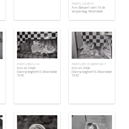
PV2015_123-09-15
Ann Bekaert viert 10 de
verjaardag, Moorslede
PV2015_090-12-14
PV2015_091-37-38/097-09-11
Ann en Hilde
Ann en Hilde
(Vanryckeghem?), Moorslede
(Vanryckeghem?), Moorslede
1970
1970