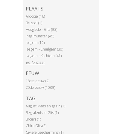
PLAATS
Ardooie (16)
Brussel (1)
Hooglede - Gits (93)
Ingelmunster (45)
Izegem (12)
Izegem - Emelgem (30)
Izegem - Kachtem (41)
en 17 meer
EEUW
18ste eeuw (2)
20de eeuw (1089)
TAG
August Maes en gezin (1)
Begrafenis te Gits (1)
Broers (1)
Chiro Gits (3)
Civiele bescherming (1)