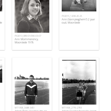
PV2015_120B-20-25
Ann (Vanrykeghem?) 2 jaar
de
oud, Moorslede
PV2013_089-01/090-03-07
Ann Mommerency,
Moorslede 1976
MT1958_3448-3451
MT1958_2776-2783
Atleet Remi Vandeputte op
Atleet Vandendriessche loopt