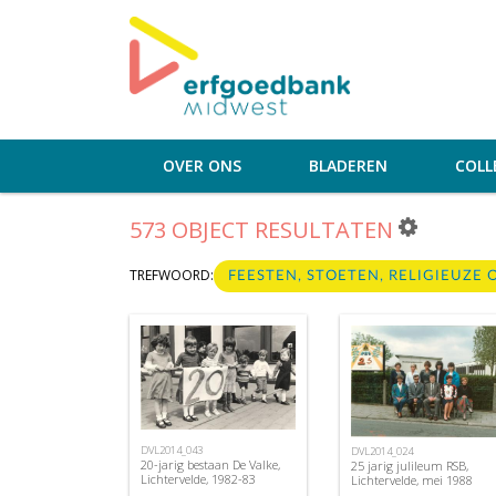
OVER ONS
BLADEREN
COLL
573 OBJECT RESULTATEN
TREFWOORD:
FEESTEN, STOETEN, RELIGIEUZE
DVL2014_043
DVL2014_024
20-jarig bestaan De Valke,
25 jarig julileum RSB,
Lichtervelde, 1982-83
Lichtervelde, mei 1988