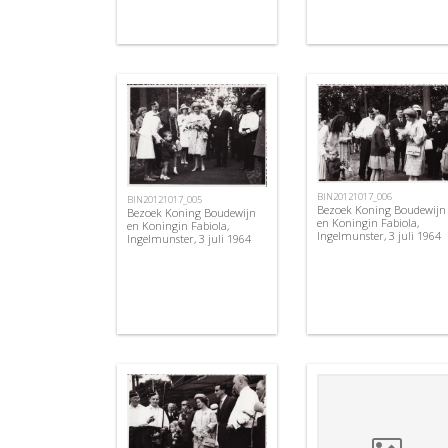
BIN20121017_006
BIN20121017_005
Bezoek Koning Boudewijn
Bezoek Koning Boudewijn
en Koningin Fabiola,
en Koningin Fabiola,
Ingelmunster, 3 juli 1964
Ingelmunster, 3 juli 1964