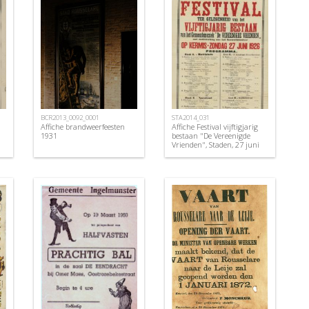
BCR2013_0092_0001
STA2014_031
Affiche brandweerfeesten
Affiche Festival vijftigjarig
1931
bestaan "De Vereenigde
Vrienden", Staden, 27 juni
1926