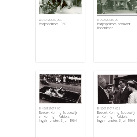
WD20120516_006
WD20120516_001
Batjesprinses 1980
Batjesprinses, brouwerij
Rodenbach
BIN20121017_001
BIN20121017_002
Bezoek Koning Boudewijn
Bezoek Koning Boudewijn
en Koningin Fabiola,
en Koningin Fabiola,
Ingelmunster, 3 juli 1964
Ingelmunster, 3 juli 1964