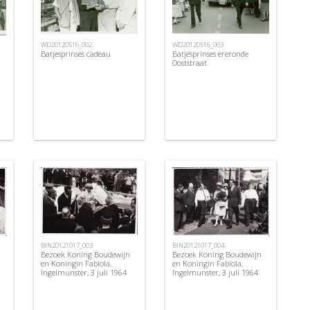
WD20120516_002
WD20120516_003
Batjesprinses cadeau
Batjesprinses ereronde
Ooststraat
BIN20121017_003
BIN20121017_004
Bezoek Koning Boudewijn
Bezoek Koning Boudewijn
en Koningin Fabiola,
en Koningin Fabiola,
Ingelmunster, 3 juli 1964
Ingelmunster, 3 juli 1964