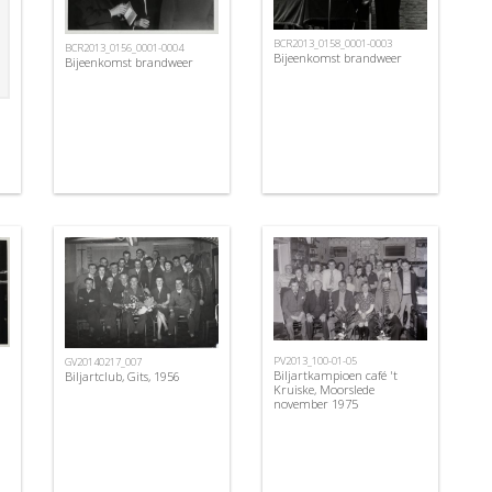
BCR2013_0158_0001-0003
BCR2013_0156_0001-0004
Bijeenkomst brandweer
Bijeenkomst brandweer
PV2013_100-01-05
GV20140217_007
Biljartkampioen café 't
n
Biljartclub, Gits, 1956
Kruiske, Moorslede
november 1975