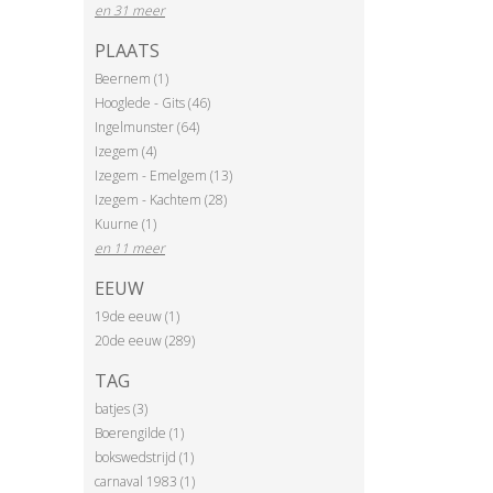
en 31 meer
PLAATS
Beernem (1)
Hooglede - Gits (46)
Ingelmunster (64)
Izegem (4)
Izegem - Emelgem (13)
Izegem - Kachtem (28)
Kuurne (1)
en 11 meer
EEUW
19de eeuw (1)
20de eeuw (289)
TAG
batjes (3)
Boerengilde (1)
bokswedstrijd (1)
carnaval 1983 (1)