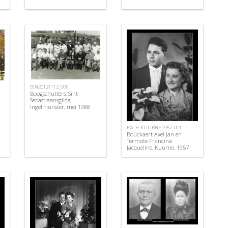
BIN20121112_009
Boogschutters, Sint-
Sebastiaansgilde,
Ingelmunster, mei 1988
EW_H-KUURNE 1957_001
Bouckaert Axel Jan en
Termote Francina
Jacqueline, Kuurne, 1957