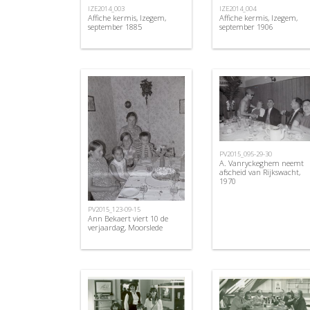
IZE2014_003
IZE2014_004
Affiche kermis, Izegem,
Affiche kermis, Izegem,
september 1885
september 1906
PV2015_095-29-30
A. Vanryckeghem neemt
afscheid van Rijkswacht,
1970
PV2015_123-09-15
Ann Bekaert viert 10 de
verjaardag, Moorslede