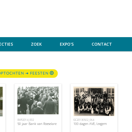
ECTIES
ZOEK
EXPO'S
CONTACT
 OPTOCHTEN ➜ FEESTEN
BVR2014_002
GC20130502_064
50 jaar Bank van Roeselare
100 dagen AVE, Izegem