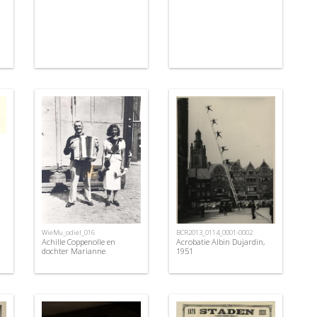
WieMu_odiel_016
BCR2013_0114_0001-0002
Achille Coppenolle en
Acrobatie Albin Dujardin,
dochter Marianne
1951