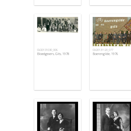
GV20131030_006
GV20131120_077
Bloedgevers, Gits, 1978
Boerengilde, 1976