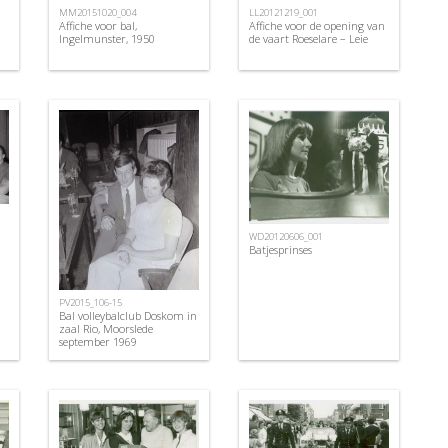
MM20151020_004
LL20121219_001
Affiche voor bal,
Affiche voor de opening van
Ingelmunster, 1950
de vaart Roeselare – Leie
WD20120606_001
Batjesprinses
PV2015_106-15
Bal volleybalclub Doskom in
zaal Rio, Moorslede
september 1969