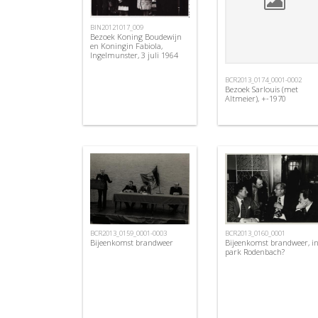
BIN20121017_009
Bezoek Koning Boudewijn
en Koningin Fabiola,
Ingelmunster, 3 juli 1964
BCR2013_0174_0001-0002
Bezoek Sarlouis (met
Altmeier), +-1970
BCR2013_0159_0001-0003
BCR2013_0160_0001
Bijeenkomst brandweer
Bijeenkomst brandweer, i
park Rodenbach?