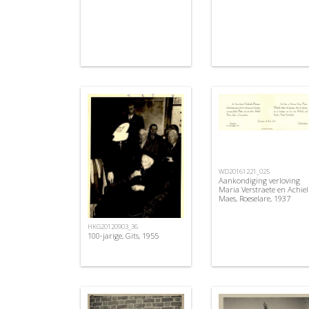
WD20161221_025
Aankondiging verloving
Maria Verstraete en Achiel
Maes, Roeselare, 1937
HKG20120903_36
100-jarige, Gits, 1955