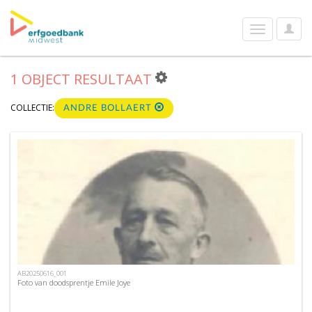
User
Toggle
Optio
navigation
1 OBJECT RESULTAAT
COLLECTIE:
ANDRE BOLLAERT
AB20250616_001
Foto van doodsprentje Emile Joye