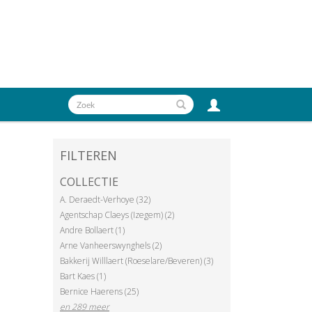
FILTEREN
COLLECTIE
A. Deraedt-Verhoye (32)
Agentschap Claeys (Izegem) (2)
Andre Bollaert (1)
Arne Vanheerswynghels (2)
Bakkerij Willlaert (Roeselare/Beveren) (3)
Bart Kaes (1)
Bernice Haerens (25)
en 289 meer