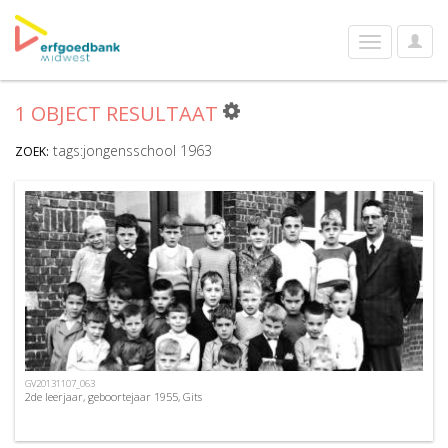
User
Toggle
Optio
navigation
1 OBJECT RESULTAAT
tags:jongensschool 1963
ZOEK:
GV20131107_063
2de leerjaar, geboortejaar 1955, Gits