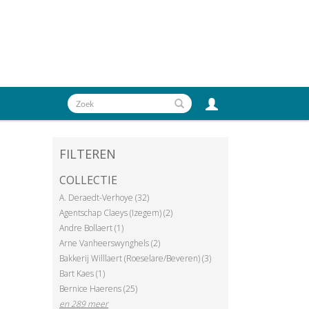
FILTEREN
COLLECTIE
A. Deraedt-Verhoye (32)
Agentschap Claeys (Izegem) (2)
Andre Bollaert (1)
Arne Vanheerswynghels (2)
Bakkerij Willlaert (Roeselare/Beveren) (3)
Bart Kaes (1)
Bernice Haerens (25)
en 289 meer