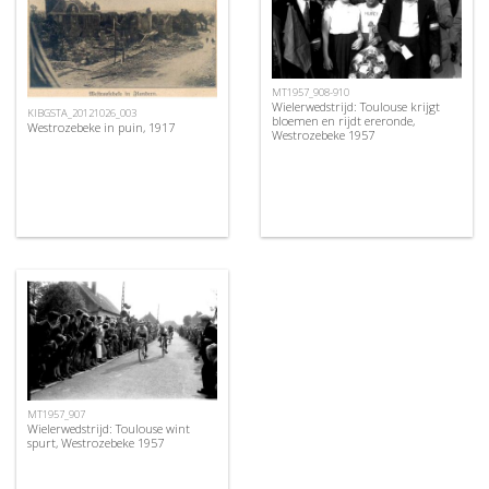
MT1957_908-910
Wielerwedstrijd: Toulouse krijgt
KIBGSTA_20121026_003
bloemen en rijdt ereronde,
Westrozebeke in puin, 1917
Westrozebeke 1957
MT1957_907
Wielerwedstrijd: Toulouse wint
spurt, Westrozebeke 1957