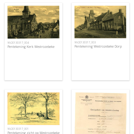
NV20130317_003
NV20130317_004
Pentekening Westrozebeke Dorp
Pentekening Kerk Westrozebeke
NV20130317_001
Pentekening zicht op Westrozebeke