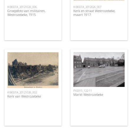
KIBGSTA_2012026_007
KIBGSTA_20121026_006
Kerk en straat Westrozebeke,
Groepsfoto van militairen,
maart 1917
Westrozebeke, 1915
PV2015_122-11
KIBGSTA_20121026_002
Markt Westrozebeke
Kerk van Westrozebeke