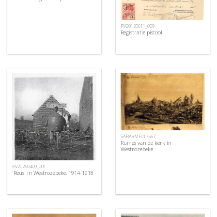
RV20120611_009
Registratie pistool
SARAVMF017567
Ruïnes van de kerk in
Westrozebeke
KV20260409_001
'Reus' in Westrozebeke, 1914-1918