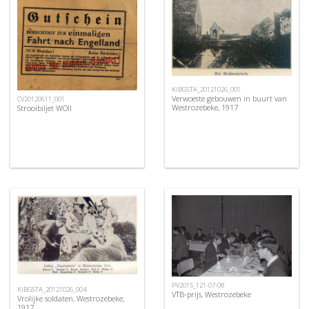
KIBGSTA_20121026_001
Verwoeste gebouwen in buurt van
CV20120611_001
Westrozebeke, 1917
Strooibiljet WOII
PV2015_121-07-08
KIBGSTA_20121026_004
VTB-prijs, Westrozebeke
Vrolijke soldaten, Westrozebeke,
1917