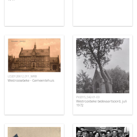
LD20120612_011_WRB
Westroosebeke - Gemeentehuis
PV2015_042-01-03
Westrozebeke bedevaartsoord, juli
1972