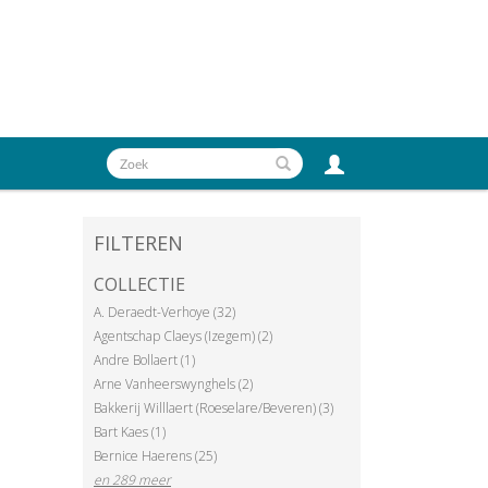
FILTEREN
COLLECTIE
A. Deraedt-Verhoye (32)
Agentschap Claeys (Izegem) (2)
Andre Bollaert (1)
Arne Vanheerswynghels (2)
Bakkerij Willlaert (Roeselare/Beveren) (3)
Bart Kaes (1)
Bernice Haerens (25)
en 289 meer