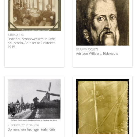
1418KD_176
Rode Kruismedewerkers in Rode
Kruistrein, Adinkerke 2 oktober
1915
SARAVMF002675
Adriaen Willaert, 16de eeuw
KIBGHOO_20121004_002
Opmars van het leger nabij Gits