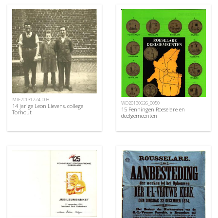
MIE20131224_008
WD20130626_0050
14 jarige Leon Lievens, college
15 Penningen Roeselare en
Torhout
deelgemeenten