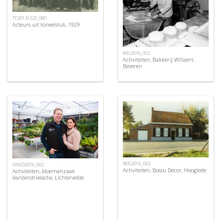
TF20131220_080
Acteurs uit toneelstuk, 1929
WIL2016_002
Activiteiten, Bakkerij Willaert,
Beveren
BOS2016_002
VAND2016_002
Activiteiten, Bossu Decor, Hooglede
Activiteiten, bloemenzaak
Vandendriessche, Lichtervelde