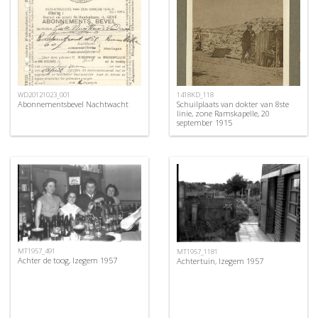
WD20121023_001
1418KD_118
Abonnementsbevel Nachtwacht
Schuilplaats van dokter van 8ste
linie, zone Ramskapelle, 20
september 1915
MT1957_491
MT1957_1181
Achter de toog, Izegem 1957
Achtertuin, Izegem 1957