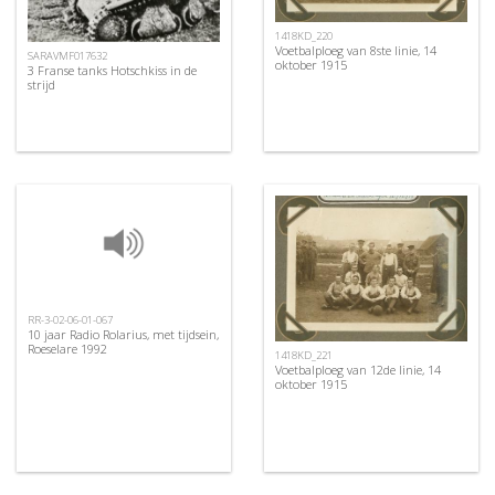
1418KD_220
Voetbalploeg van 8ste linie, 14
SARAVMF017632
oktober 1915
3 Franse tanks Hotschkiss in de
strijd
RR-3-02-06-01-067
10 jaar Radio Rolarius, met tijdsein,
Roeselare 1992
1418KD_221
Voetbalploeg van 12de linie, 14
oktober 1915