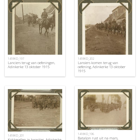
1418KD_197
1418KD_202
Lanciers terug van oefeningen,
Lansiers komen terug van
Adinkerke 13 oktober 1915
oefening, Adinkerke 13 oktober
1915
1418KD_196
1418KD_201
Bataljon rust uit na mars,
Kokkerellen in kwartier, Adinkerke