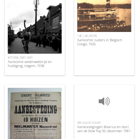
140_140_00199
Aankomst zusters in Belgisch
Congo, 1926
MT1958_3587-3591
Aankomst wielerwedstrijd en
huldiging, Izegem, 1958
RR-3-02-01-03-001
Aankondigingen Rolarius en start
van de Slow Top 50, december 1981