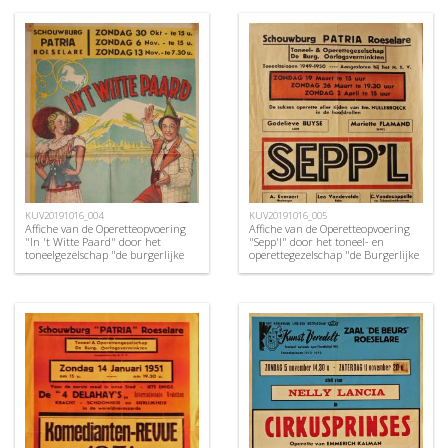
KUV20191016_004
KUV20191016_005
Affiche van de Operetteopvoering
Affiche van de Operetteopvoering
"In 't Witte Paard" door het
"Sepp'l" door het toneel- en
toneelgezelschap "de burgerlijke
operettegezelschap "de Burgerlijke
oorlogsverminkten", Roeselare,
Oorlogsverminkten", Roeselare,
1949
1950