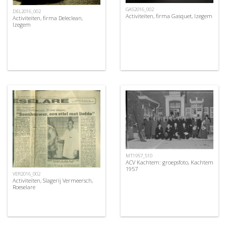
GAS2016_002
DEL2016_002
Activiteiten, firma Gasquet, Izegem
Activiteiten, firma Deleclean,
Izegem
MT1957_510
ACV Kachtem: groepsfoto, Kachtem
1957
VER2016_002
Activiteiten, Slagerij Vermeersch,
Roeselare