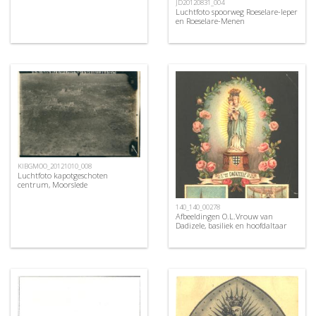
JD20120831_004
Luchtfoto spoorweg Roeselare-Ieper
en Roeselare-Menen
KIBGMOO_20121010_008
Luchtfoto kapotgeschoten
centrum, Moorslede
140_140_00278
Afbeeldingen O.L.Vrouw van
Dadizele, basiliek en hoofdaltaar