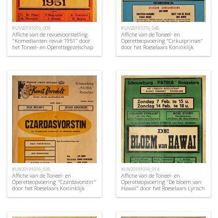
KUV20191016_009
KUV20191016_045
Affiche van de revuevoorstelling
Affiche van de Toneel- en
"Komedianten-revue 1951" door
Operetteopvoering "Cirkusprinses"
het Toneel- en Operettegezelschap
door het Roeselaars Koninklijk
"de Burgerlijke
Lyrisch Gezelschap "Kunst
Oorlogsverminkten", Roeselare,
Veredelt", Roeselare, 1972
1951
KUV20191016_035
KUV20191016_014
Affiche van de Toneel- en
Affiche van de Toneel- en
Operetteopvoering "Czardavorstin"
Operetteopvoering "De bloem van
door het Roeselaars Koninklijk
Hawaï" door het Roeselaars Lyrisch
Lyrisch Gezelschap "Kunst
Gezelschap "Kunst Veredelt",
Veredelt", Roeselare, 1964
Roeselare, 1954