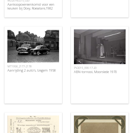
WD20160215_020
Aankoopovereenkomst voor een
keuken bij Dovy, Roeselare,1982
MT1958_2177-2178
PV2015_090-17-20
Aanrijding 2 auto's, Izegem 1958
ABN-tornooi, Moorslede 1970