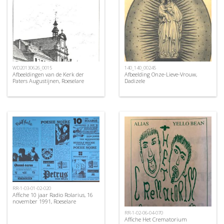
WD20130626_0015
140_140_00245
Afbeeldingen van de Kerk der
Afbeelding Onze-Lieve-Vrouw,
Paters Augustijnen, Roeselare
Dadizele
RR-1-03-01-02-020
Affiche 10 jaar Radio Rolarius, 16
november 1991, Roeselare
RR-1-02-06-04-070
Affiche Het Crematorium