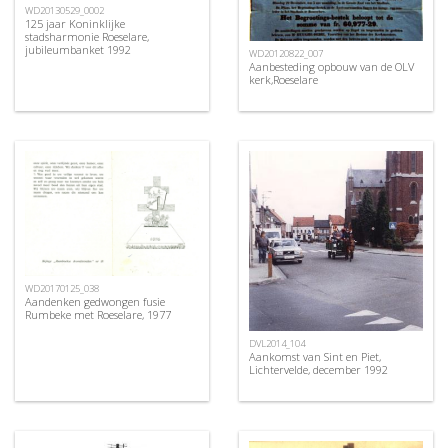
WD20130529_0002
125 jaar Koninklijke
stadsharmonie Roeselare,
jubileumbanket 1992
WD20120822_007
Aanbesteding opbouw van de OLV
kerk,Roeselare
WD20170125_038
Aandenken gedwongen fusie
Rumbeke met Roeselare, 1977
DVL2014_104
Aankomst van Sint en Piet,
Lichtervelde, december 1992