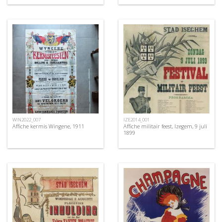
WIN2022_007
IZE2014_001
Affiche kermis Wingene, 1911
Affiche militair feest, Izegem, 9 juli
1899