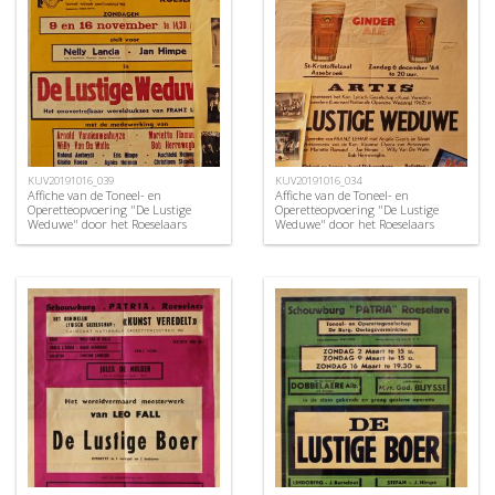
KUV20191016_039
KUV20191016_034
Affiche van de Toneel- en
Affiche van de Toneel- en
Operetteopvoering "De Lustige
Operetteopvoering "De Lustige
Weduwe" door het Roeselaars
Weduwe" door het Roeselaars
Koninklijk Lyrisch Gezelschap
Koninklijk Lyrisch Gezelschap
"Kunst Veredelt", Roeselare, 1969
"Kunst Veredelt", Roeselare, 1964