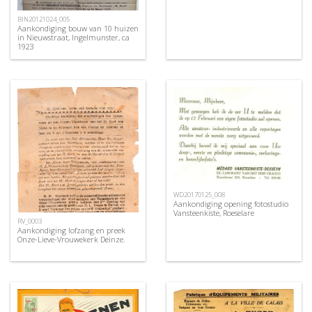
BIN20121024_005
Aankondiging bouw van 10 huizen
in Nieuwstraat, Ingelmunster, ca
1923
WD20170125_008
Aankondiging opening fotostudio
Vansteenkiste, Roeselare
RV_0003
Aankondiging lofzang en preek
Onze-Lieve-Vrouwekerk Deinze.