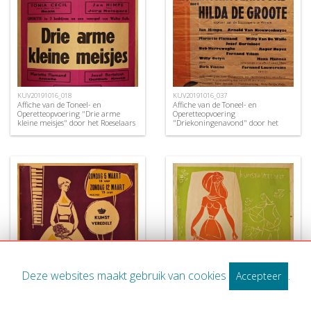
KUV20191016_018
KUV20191016_037
Affiche van de Toneel- en
Affiche van de Toneel- en
Operetteopvoering "Drie arme
Operetteopvoering
kleine meisjes" door het Roeselaars
"Driekoningenavond" door het
Lyrisch Gezelschap "Kunst
Roeselaars Koninklijk Lyrisch
Veredelt", Roeselare, 1956
Gezelschap "Kunst Veredelt",
Roeselare, 1967
Deze websites maakt gebruik van cookies
.
Accepteer
KUV20191016_031
KUV20191016_030
Affiche van de Toneel- en
Affiche van de Toneel- en