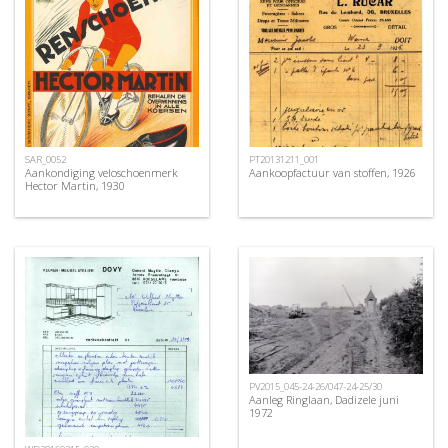
SAR_0052
PT20131211_001
Aankondiging veloschoenmerk
Aankoopfactuur van stoffen, 1926
Hector Martin, 1930
PV2015_045-24-26/047-24-25/30
Aanleg Ringlaan, Dadizele juni
1972