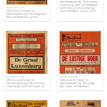
Operetteopvoering "De Graaf van
Luxemburg" door het Roeselaars
Koninklijk Lyrisch Gezelschap
KUV20191016_016
Affiche van de Toneel- en
"Kunst Veredelt", Leuven, 1973
Operetteopvoering "De dansgravin"
door het Roeselaars Lyrisch
Gezelschap "Kunst Veredelt",
Roeselare, 1954
KUV20191016_008
KUV20191016_040
Affiche van de Toneel- en
Affiche van de Toneel- en
Operetteopvoering "De Graaf van
Operetteopvoering "De Lustige
Luxemburg" door het Toneel- en
Boer" door het Roeselaars
Operettegezelschap "de Burgerlijke
Koninklijk Lyrisch Gezelschap
Oorlogsverminkten", Roeselare,
"Kunst Veredelt", Roeselare, 1970
1951