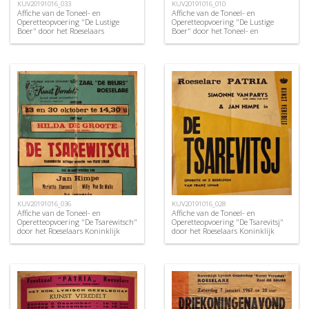
KUV20191016_033
KUV20191016_010
Affiche van de Toneel- en
Affiche van de Toneel- en
Operetteopvoering "De Lustige
Operetteopvoering "De Lustige
Boer" door het Roeselaars
Boer" door het Toneel- en
Koninklijk Lyrisch Gezelschap
Operettegezelschap "de Burgerlijke
"Kunst Veredelt", Roeselare, 1963
Oorlogsverminkten", Roeselare,
1952
KUV20191016_036
KUV20191016_028
Affiche van de Toneel- en
Affiche van de Toneel- en
Operetteopvoering "De Tsarewitsch"
Operetteopvoering "De Tsarevitsj"
door het Roeselaars Koninklijk
door het Roeselaars Koninklijk
Lyrisch Gezelschap "Kunst
Lyrisch Gezelschap "Kunst
Veredelt", Roeselare, 1966
Veredelt", Roeselare, 1960