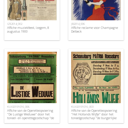
IZE2014_002
JB2014_006
Affiche muziekfeest, Izegem, 8
Affiche reclame voor Champagne
augustus 1900
Delbeck
KUV20191016_006
KUV20191016_003
Affiche van de Operetteopvoering
Affiche van de Operetteopvoering
"De Lustige Weduwe" door het
"Het Hollands Wijfje" door het
toneel- en operettegezelschap "de
toneelgezelschap "de burgerlijke
Burgerlijke Oorlogsverminkten",
oorlogsverminkten", Roeselare,
Roeselare, 1950
1948