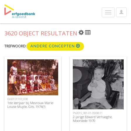
User
Toggle
Optio
navigation
3620 OBJECT RESULTATEN
TREFWOORD:
ANDERE CONCEPTEN
GV20131103_030
1ste leerjaar bij Mevrouw Marie-
Louise Muylle, Gits, 1974(?)
PV2015_081-01-05/08-11
2-jarige Edward Verhaeghe,
Moorslede 1970