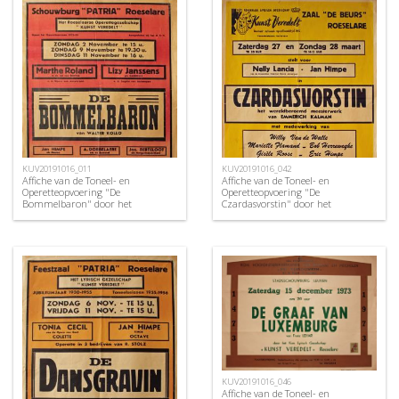
KUV20191016_011
KUV20191016_042
Affiche van de Toneel- en
Affiche van de Toneel- en
Operetteopvoering "De
Operetteopvoering "De
Bommelbaron" door het
Czardasvorstin" door het
Roeselaars Operettegezelschap
Roeselaars Koninklijk Lyrisch
"Kunst Veredelt", Roeselare, 1952
Gezelschap "Kunst Veredelt",
Roeselare, 1971
KUV20191016_046
Affiche van de Toneel- en