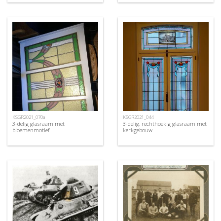
KSGR2021_070a
KSGR2021_044
3-delig glasraam met
3-delig, rechthoekig glasraam met
bloemenmotief
kerkgebouw