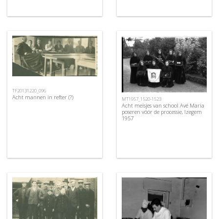
TF20131220_096
Acht mannen in refter (?)
MT1957_1520-1523
Acht meisjes van school Avé Maria
poseren vóór de processie, Izegem
1957