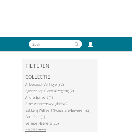
FILTEREN
COLLECTIE
A. Deraedt-Verhoye (32)
Agentschap Claeys (Izegem) (2)
Andre Bollaert (1)
Arne Vanheerswynghels (2)
Bakkerij Willlaert (Roeselare/Beveren) (3)
Bart Kaes (1)
Bernice Haerens (25)
en 289 meer