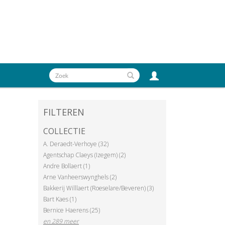
FILTEREN
COLLECTIE
A. Deraedt-Verhoye (32)
Agentschap Claeys (Izegem) (2)
Andre Bollaert (1)
Arne Vanheerswynghels (2)
Bakkerij Willlaert (Roeselare/Beveren) (3)
Bart Kaes (1)
Bernice Haerens (25)
en 289 meer