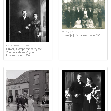
IV2015_001
Huwelijk Juliana Verstraete, 1961
EW_H-INGELM_1920002
Huwelijk Joseph Vanderzyppe -
Vanlandeghem Magdalena,
Ingelmunster, 1920