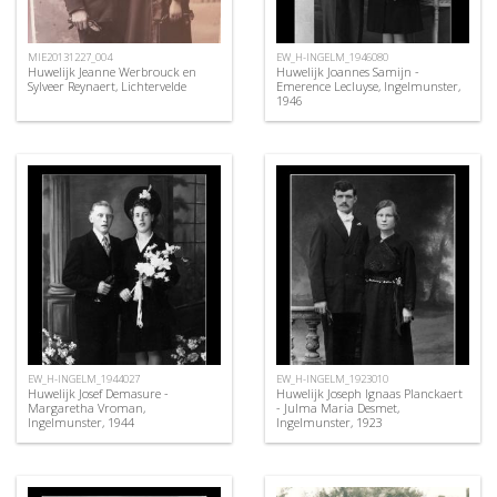
MIE20131227_004
EW_H-INGELM_1946080
Huwelijk Jeanne Werbrouck en
Huwelijk Joannes Samijn -
Sylveer Reynaert, Lichtervelde
Emerence Lecluyse, Ingelmunster,
1946
EW_H-INGELM_1944027
EW_H-INGELM_1923010
Huwelijk Josef Demasure -
Huwelijk Joseph Ignaas Planckaert
Margaretha Vroman,
- Julma Maria Desmet,
Ingelmunster, 1944
Ingelmunster, 1923