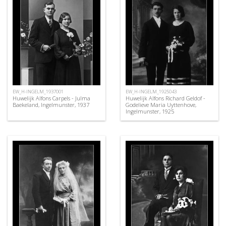
EW_H-INGELM_1937001
EW_H-INGELM_1925043
Huwelijk Alfons Carpels - Julma
Huwelijk Alfons Richard Geldof -
Baekeland, Ingelmunster, 1937
Godelieve Maria Uyttenhove,
Ingelmunster, 1925