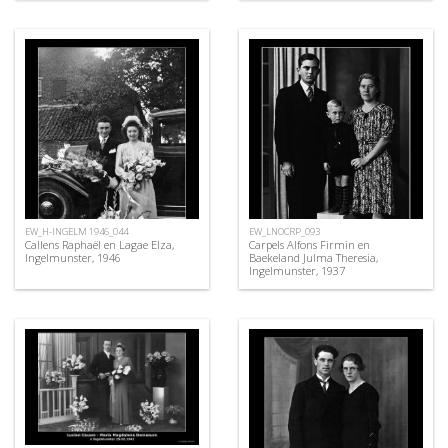
EW_H-INGELM 1946_044
EW_LNOCRP_093
Callens Raphaël en Lagae Elza,
Carpels Alfons Firmin en
Ingelmunster, 1946
Baekeland Julma Theresia,
Ingelmunster, 1937