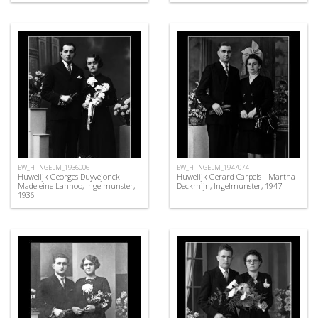
EW_H-INGELM_1936006
EW_H-INGELM_1947074
Huwelijk Georges Duyvejonck -
Huwelijk Gerard Carpels - Martha
Madeleine Lannoo, Ingelmunster,
Deckmijn, Ingelmunster, 1947
1936