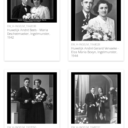
EW_H-INGELM_1942038
Huwelijk André Beels - Maria
Descheemaeker, Ingelmunster,
1942
EW_H-INGELM_1944028
Huwelijk André Gerard Vervaeke -
Elza Maria Bovyn, Ingelmunster,
1944
EW_H-INGELM_1937050
EW_H-INGELM_1940032