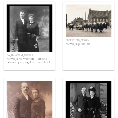
BLOK201310_013-014
Huwelijk, jaren '50
EW_H-INGELM_1923019
Huwelijk Ivo Vroman - Adriana
Deleersnijder, Ingelmunster, 1923