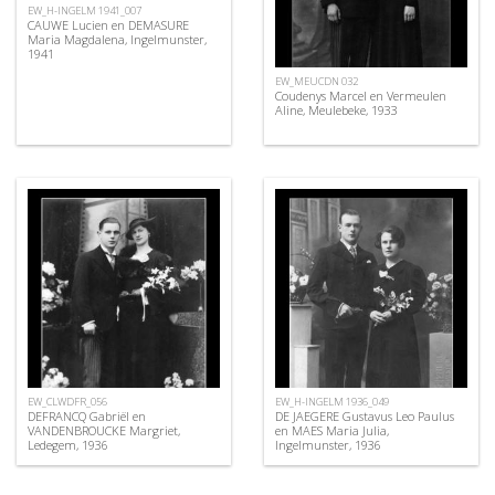
EW_H-INGELM 1941_007
CAUWE Lucien en DEMASURE
Maria Magdalena, Ingelmunster,
1941
EW_MEUCDN 032
Coudenys Marcel en Vermeulen
Aline, Meulebeke, 1933
EW_CLWDFR_056
EW_H-INGELM 1936_049
DEFRANCQ Gabriël en
DE JAEGERE Gustavus Leo Paulus
VANDENBROUCKE Margriet,
en MAES Maria Julia,
Ledegem, 1936
Ingelmunster, 1936