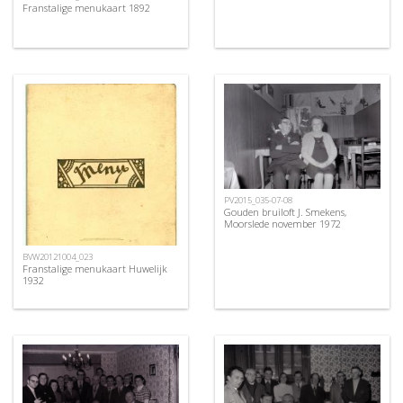
Franstalige menukaart 1892
PV2015_035-07-08
Gouden bruiloft J. Smekens,
Moorslede november 1972
BVW20121004_023
Franstalige menukaart Huwelijk
1932