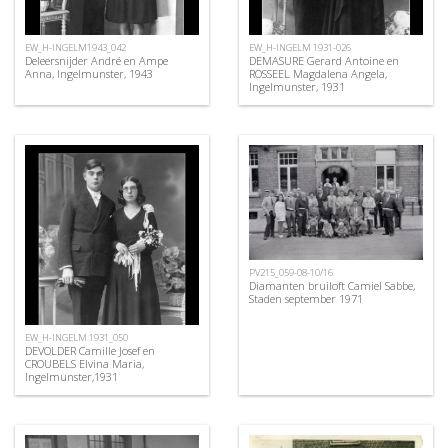
EW_H-INGELM1943_042
EW_H-INGELM 1931-026
Deleersnijder André en Ampe
DEMASURE Gerard Antoine en
Anna, Ingelmunster, 1943
ROSSEEL Magdalena Angela,
Ingelmunster, 1931
PV215_059-08-10/16
Diamanten bruiloft Camiel Sabbe,
Staden september 1971
EW_H-INGELM 1931_050
DEVOLDER Camille Josef en
CROUBELS Elvina Maria,
Ingelmunster,1931