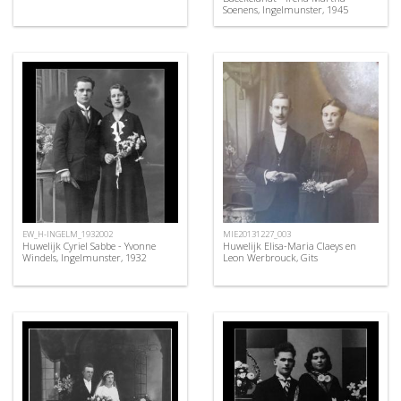
Soenens, Ingelmunster, 1945
EW_H-INGELM_1932002
MIE20131227_003
Huwelijk Cyriel Sabbe - Yvonne
Huwelijk Elisa-Maria Claeys en
Windels, Ingelmunster, 1932
Leon Werbrouck, Gits