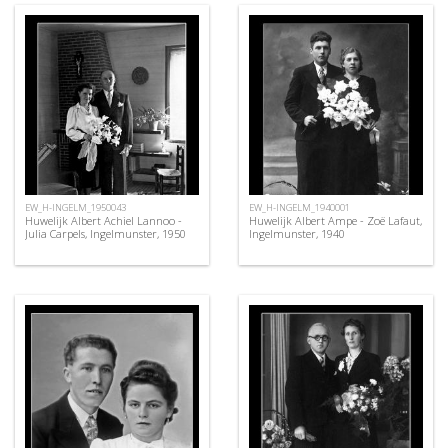
EW_H-INGELM_1950043
EW_H-INGELM_1940001
Huwelijk Albert Achiel Lannoo -
Huwelijk Albert Ampe - Zoë Lafaut,
Julia Carpels, Ingelmunster, 1950
Ingelmunster, 1940