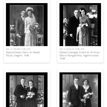
EW_H-IZEGEM 1946_018
EW_H-INGELM 1948_039
Dejonckheere Henri en Raedt
Delaere Georges André en Vroman
Paula, Izegem, 1946
Maria Margaretha, Ingelmunster,
1948