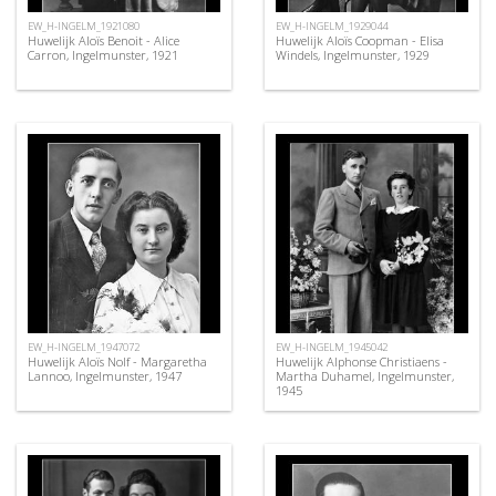
EW_H-INGELM_1921080
EW_H-INGELM_1929044
Huwelijk Aloïs Benoit - Alice
Huwelijk Aloïs Coopman - Elisa
Carron, Ingelmunster, 1921
Windels, Ingelmunster, 1929
EW_H-INGELM_1947072
EW_H-INGELM_1945042
Huwelijk Aloïs Nolf - Margaretha
Huwelijk Alphonse Christiaens -
Lannoo, Ingelmunster, 1947
Martha Duhamel, Ingelmunster,
1945