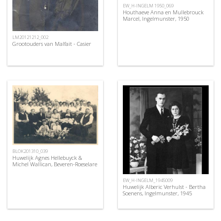
EW_H-INGELM 1950_069
Houthaeve Anna en Mullebrouck
Marcel, Ingelmunster, 1950
LM20121212_002
Grootouders van Malfait - Casier
BLOK201310_039
Huwelijk Agnes Hellebuyck &
Michel Wallican, Beveren-Roeselare
EW_H-INGELM_1945009
Huwelijk Alberic Verhulst - Bertha
Soenens, Ingelmunster, 1945