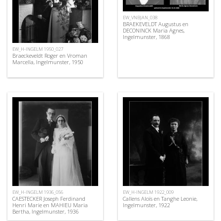
EW_VNBJAN_038
BRAEKEVELDT Augustus en
DECONINCK Maria Agnes,
Ingelmunster, 1868
EW_H-INGELM 1950_027
Braeckeveldt Roger en Vroman
Marcella, Ingelmunster, 1950
EW_H-INGELM 1936_056
EW_H-INGELM 1922_009
CAESTECKER Joseph Ferdinand
Callens Aloïs en Tanghe Leonie,
Henri Marie en MAHIEU Maria
Ingelmunster, 1922
Bertha, Ingelmunster, 1936