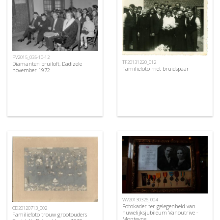
PV2015_035-10-12
TF20131220_012
Diamanten bruiloft, Dadizele
Familiefoto met bruidspaar
november 1972
WV20130326_004
Fotokader ter gelegenheid van
CD20120713_002
huwelijksjubileum Vanoutrive -
Familiefoto trouw grootouders
Monteyne