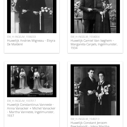
EW_H-INGELM_1936033
EW_H-INGELM_1934004
Huwelijk Andries Migneau - Elvyra
Huwelijk Camiel Van Iseghem -
De Malderé
Margareta Carpels, Ingelmunster,
1934
EW_H-INGELM_1937017
Huwelijk Constantinus Vanneste -
Anna Vanacker + Michel Vanacker
- Martha Vanneste, Ingelmunster,
1937
EW_H-INGELM_1945013
Huwelijk Constant Jeroom
Baeckelandt - Irèna Martha