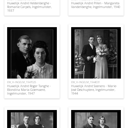
Huwelijk André Heldenberghe -
Huwelijk André Pillen - Margareta
Romanie Carpels, Ingelmunster,
Vandenberghe, Ingelmunster, 1940
1937
EW_H-INGELM_1947025
EW_H-INGELM_1944031
Huwelijk André Roger Tanghe -
Huwelijk André Soenens - Marie-
Blondina Maria Goemaere,
José Deschuytere, Ingelmunster,
Ingelmunster, 1947
1944