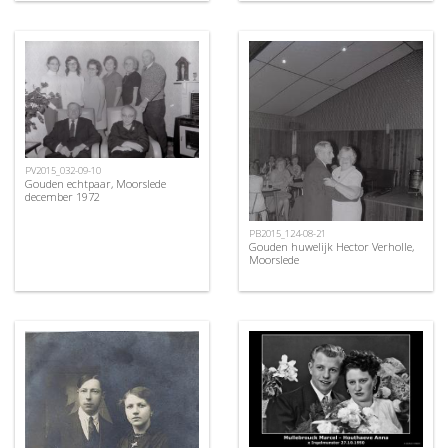
PV2015_032-09-10
Gouden echtpaar, Moorslede
december 1972
PB2015_124-08-21
Gouden huwelijk Hector Verholle,
Moorslede