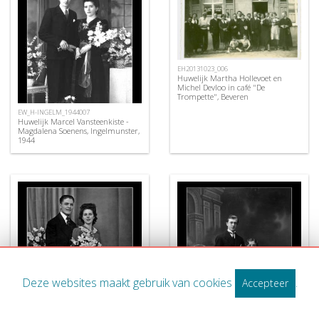
EH20131023_006
Huwelijk Martha Hollevoet en
Michel Devloo in café "De
Trompette", Beveren
EW_H-INGELM_1944007
Huwelijk Marcel Vansteenkiste -
Magdalena Soenens, Ingelmunster,
1944
Deze websites maakt gebruik van cookies
.
Accepteer
EW_H-LENDEL_0001
EW_H-INGELM_1932050