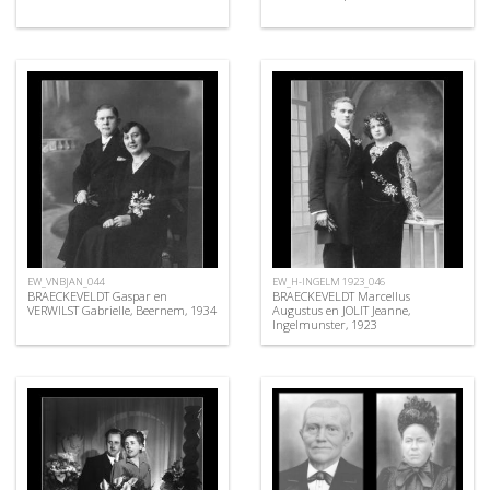
EW_VNBJAN_044
EW_H-INGELM 1923_046
BRAECKEVELDT Gaspar en
BRAECKEVELDT Marcellus
VERWILST Gabrielle, Beernem, 1934
Augustus en JOLIT Jeanne,
Ingelmunster, 1923