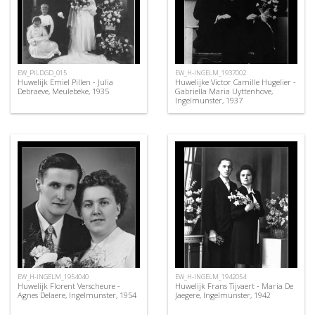
EW_PILDGD_015
EW_H-INGELM_1937002
Huwelijk Emiel Pillen - Julia
Huwelijke Victor Camille Hugelier -
Debraeve, Meulebeke, 1935
Gabriella Maria Uyttenhove,
Ingelmunster, 1937
EW_H-INGELM_1954040
EW_H-INGELM_1942054
Huwelijk Florent Verscheure -
Huwelijk Frans Tijvaert - Maria De
Agnes Delaere, Ingelmunster, 1954
Jaegere, Ingelmunster, 1942