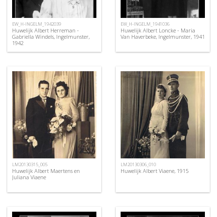
EW_H-INGELM_1942039
EW_H-INGELM_1941036
Huwelijk Albert Herreman -
Huwelijk Albert Loncke - Maria
Gabriella Windels, Ingelmunster,
Van Haverbeke, Ingelmunster, 1941
1942
LM20130315_005
LM20130306_010
Huwelijk Albert Maertens en
Huwelijk Albert Viaene, 1915
Juliana Viaene