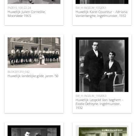
PV2015_100-22-24
EW_H-INGELM_1932061
Huwelijk Julien Corneillie,
Huwelijk Karel Couvreur - Adriana
Moorslede 1965
Vanlerberghe, Ingelmunster, 1932
BLOK201310_042
Huwelijk landelijke gilde, jaren '50
EW_H-INGELM_1932063
Huwelijk Leopold Van Iseghem -
Elodie Defreyne, Ingelmunster,
1932