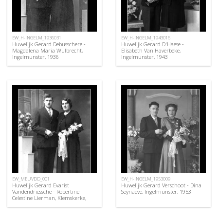
EW_H-INGELM_1936031
EW_H-INGELM_1943016
Huwelijk Gerard Debusschere -
Huwelijk Gerard D'Haese -
Magdalena Maria Wulbrecht,
Elisabeth Van Haverbeke,
Ingelmunster, 1936
Ingelmunster, 1943
EW_MEUVDD_001
EW_H-INGELM_1953009
Huwelijk Gerard Evarist
Huwelijk Gerard Verschoot - Dina
Vandendriessche - Robertine
Seynaeve, Ingelmunster, 1953
Celestine Lierman, Klemskerke,
1935