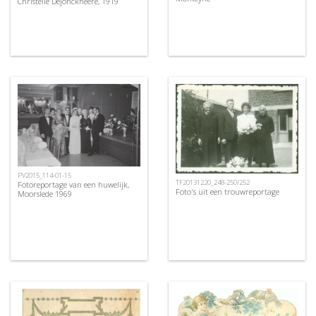
Christelle Dejonckheere, 1919
PV2015_114-01-15
TF20131220_248-250/252
Fotoreportage van een huwelijk,
Foto's uit een trouwreportage
Moorslede 1969