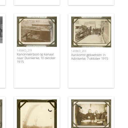
1418KD_219
1418KD_203
Kanonneerboot op kanaal
Aankomst gekwetsten in
naar Duinkerke, 10 oktober
Adinkerke, 7 oktober 1915
1915