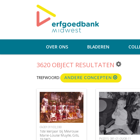
OVER ONS
BLADEREN
COLL
3620 OBJECT RESULTATEN
TREFWOORD:
ANDERE CONCEPTEN
GV20131103_030
1ste leerjaar bij Mevrouw
Marie-Louise Muylle, Gits,
PV2015_081-01-05/08-11
1974(?)