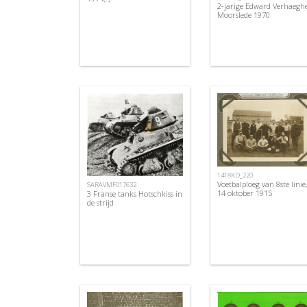
2-jarige Edward Verhaeghe
Moorslede 1970
1418KD_220
Voetbalploeg van 8ste linie,
SARAVMF017632
14 oktober 1915
3 Franse tanks Hotschkiss in
de strijd