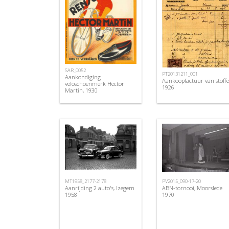
SAR_0052
PT20131211_001
Aankondiging
Aankoopfactuur van stoffe
veloschoenmerk Hector
1926
Martin, 1930
MT1958_2177-2178
PV2015_090-17-20
Aanrijding 2 auto's, Izegem
ABN-tornooi, Moorslede
1958
1970