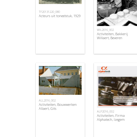
TF20131220_080
Acteurs uit toneelstuk, 1929
WIL2016_002
Activiteiten, Bakkerij
Willaert, Beveren
ALL2016_002
Activiteiten, Bouwwerken
Allaert, Gits
ALP2016_002
Activiteiten, Firma
Alphatech, Izegem