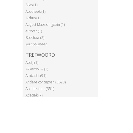
Alias (1)
Apotheek (1)
ARhus (1)
August Maes en gezin (1)
autocar (1)
Badshow (2)
en 150 meer
TREFWOORD
Abdij (1)
Akkerbouw (2)
Ambacht (91)
Andere concepten (3620)
Architectuur (351)
Atletiek (7)
Ballonvaart (1)
en 115 meer