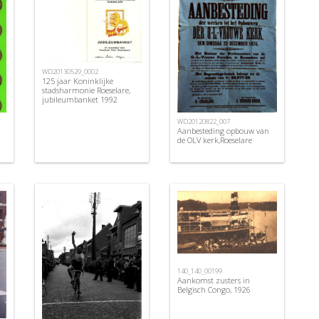
WD20130529_0002
125 jaar Koninklijke
stadsharmonie Roeselare,
jubileumbanket 1992
WD20120822_007
Aanbesteding opbouw van
de OLV kerk,Roeselare
140_140_00199
Aankomst zusters in
Belgisch Congo, 1926