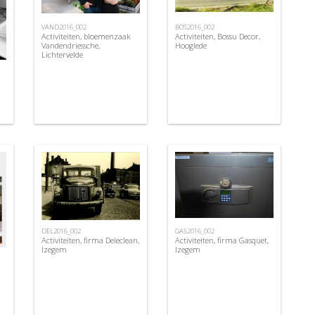
VAND2016_002
BOS2016_002
Activiteiten, bloemenzaak
Activiteiten, Bossu Decor,
Vandendriessche,
Hooglede
Lichtervelde
DEL2016_002
GAS2016_002
Activiteiten, firma Deleclean,
Activiteiten, firma Gasquet,
Izegem
Izegem