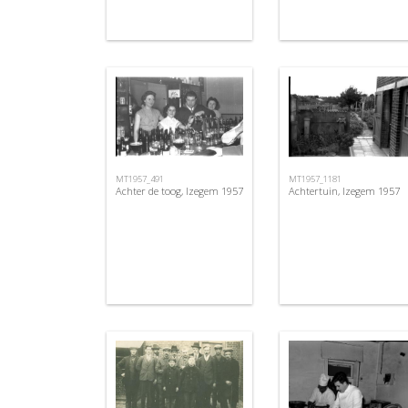
MT1957_491
MT1957_1181
Achter de toog, Izegem 1957
Achtertuin, Izegem 1957