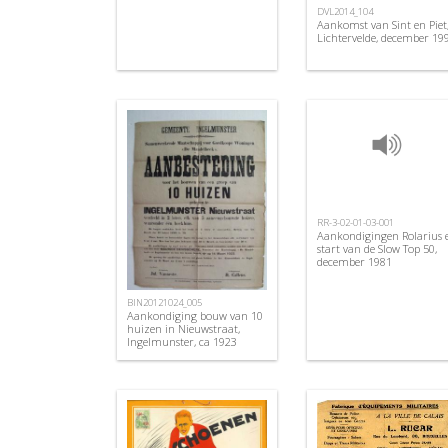
DVL2014_104
Aankomst van Sint en Piet
Lichtervelde, december 19
RR-3-02-01-03-001
Aankondigingen Rolarius 
start van de Slow Top 50,
december 1981
BIN20121024_005
Aankondiging bouw van 10
huizen in Nieuwstraat,
Ingelmunster, ca 1923