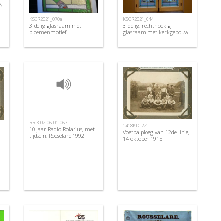
,
KSGR2021_070a
KSGR2021_044
3-delig glasraam met
3-delig, rechthoekig
bloemenmotief
glasraam met kerkgebouw
RR-3-02-06-01-067
1418KD_221
10 jaar Radio Rolarius, met
Voetbalploeg van 12de linie,
tijdsein, Roeselare 1992
14 oktober 1915