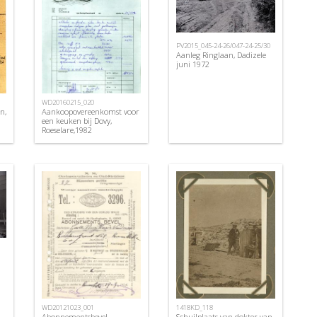
PV2015_045-24-26/047-24-25/30
Aanleg Ringlaan, Dadizele
juni 1972
WD20160215_020
n,
Aankoopovereenkomst voor
een keuken bij Dovy,
Roeselare,1982
WD20121023_001
1418KD_118
Abonnementsbevel
Schuilplaats van dokter van