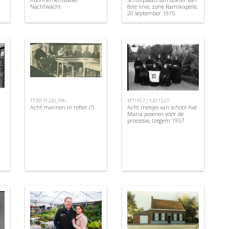
Nachtwacht
8ste linie, zone Ramskapelle,
20 september 1915
TF20131220_096
MT1957_1520-1523
Acht mannen in refter (?)
Acht meisjes van school Avé
Maria poseren vóór de
processie, Izegem 1957