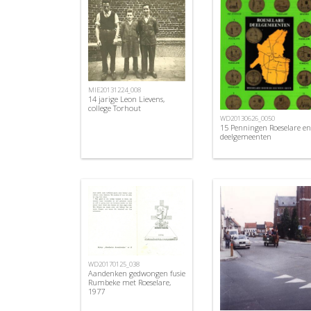
MIE20131224_008
14 jarige Leon Lievens,
college Torhout
WD20130626_0050
15 Penningen Roeselare en
deelgemeenten
WD20170125_038
Aandenken gedwongen fusie
Rumbeke met Roeselare,
1977