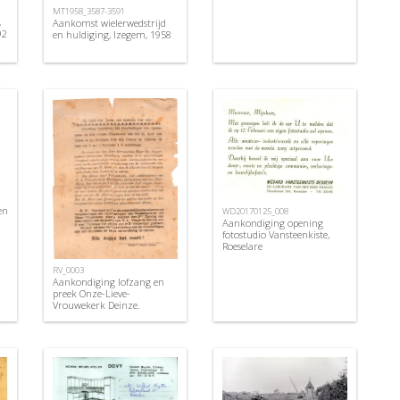
MT1958_3587-3591
,
Aankomst wielerwedstrijd
92
en huldiging, Izegem, 1958
en
WD20170125_008
Aankondiging opening
fotostudio Vansteenkiste,
Roeselare
RV_0003
Aankondiging lofzang en
preek Onze-Lieve-
Vrouwekerk Deinze.