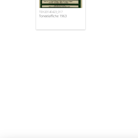
TEH20140423_017
Toneelaffiche 1963