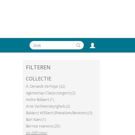
FILTEREN
COLLECTIE
A. Deraedt-Verhoye (32)
Agentschap Claeys (Izegem) (2)
Andre Bollaert (1)
Arne Vanheerswynghels (2)
Bakkerij Willlaert (Roeselare/Beveren) (3)
Bart Kaes (1)
Bernice Haerens (25)
en 289 meer