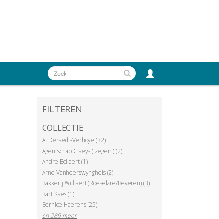
FILTEREN
COLLECTIE
A. Deraedt-Verhoye (32)
Agentschap Claeys (Izegem) (2)
Andre Bollaert (1)
Arne Vanheerswynghels (2)
Bakkerij Willlaert (Roeselare/Beveren) (3)
Bart Kaes (1)
Bernice Haerens (25)
en 289 meer