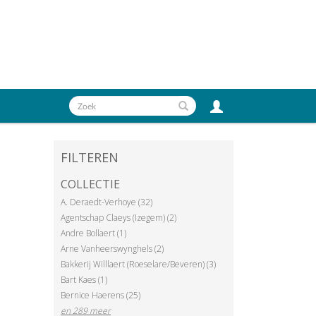
FILTEREN
COLLECTIE
A. Deraedt-Verhoye (32)
Agentschap Claeys (Izegem) (2)
Andre Bollaert (1)
Arne Vanheerswynghels (2)
Bakkerij Willlaert (Roeselare/Beveren) (3)
Bart Kaes (1)
Bernice Haerens (25)
en 289 meer