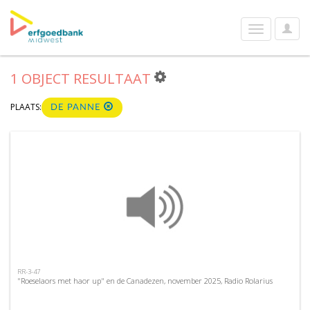
User
Toggle
Optio
navigation
1 OBJECT RESULTAAT
PLAATS:
DE PANNE
RR-3-47
"Roeselaors met haor up" en de Canadezen, november 2025, Radio Rolarius