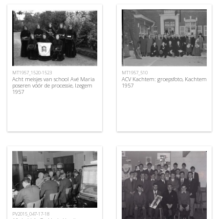
MT1957_1520-1523
MT1957_510
Acht meisjes van school Avé Maria
ACV Kachtem: groepsfoto, Kachtem
poseren vóór de processie, Izegem
1957
1957
PV2015_047-17-18