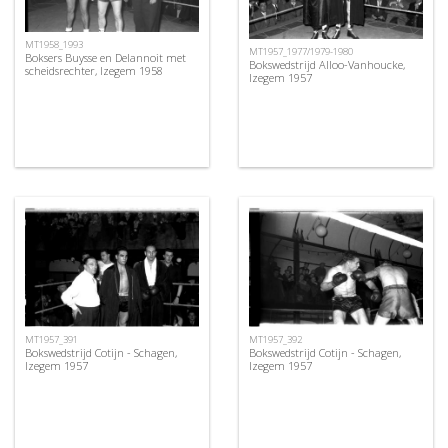
MT1958_1993
MT1957_1977/1979-1980
Boksers Buysse en Delannoit met
Bokswedstrijd Alloo-Vanhoucke,
scheidsrechter, Izegem 1958
Izegem 1957
MT1957_391
MT1957_392
Bokswedstrijd Cotijn - Schagen,
Bokswedstrijd Cotijn - Schagen,
Izegem 1957
Izegem 1957