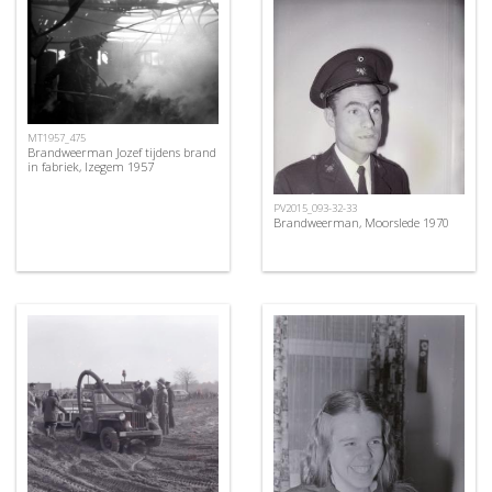
MT1957_475
Brandweerman Jozef tijdens brand
in fabriek, Izegem 1957
PV2015_093-32-33
Brandweerman, Moorslede 1970