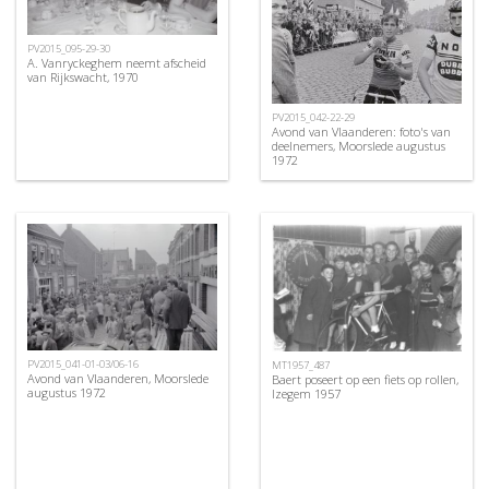
PV2015_095-29-30
A. Vanryckeghem neemt afscheid
van Rijkswacht, 1970
PV2015_042-22-29
Avond van Vlaanderen: foto's van
deelnemers, Moorslede augustus
1972
PV2015_041-01-03/06-16
MT1957_487
Avond van Vlaanderen, Moorslede
Baert poseert op een fiets op rollen,
augustus 1972
Izegem 1957