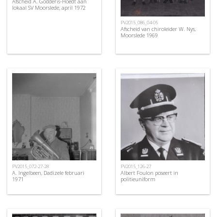
Afscheid A. Godderis-Hoedt aan
lokaal SV Moorslede, april 1972
PV2015_086_04-05
Afscheid van chiroleider W. Nys,
Moorslede 1969
PV2015_072-27-28
PV2015_126-27
A. Ingelbeen, Dadizele februari
Albert Foulon poseert in
1971
politieuniform