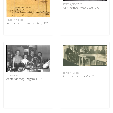
PV2015_090-17-20
ABN-tornooi, Moorslede 1970
PT20131211_001
Aankoopfactuur van stoffen, 1926
TF20131220_096
MT1957_491
Acht mannen in refter (?)
Achter de toog, Izegem 1957