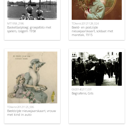
MT1958_2186
TDkerst20121128_024
Basketbalploeg: groepsfoto met
Beeld- en postzijde
spelers, Izegem 1958
nieuwjaarskaart, soldaat met
maretak, 1915
GV20140217_031
Begrafenis, Gits
TDkerst20121125_006
Beeldzijde nieuwjaarskaart, vrouw
met kind in auto