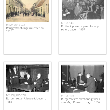
MT1957_488
BIN20121015_002
Bultinck poseert op een fiets op
Bruggestraat, Ingelmunster, ca
rollen, Izegem 1957
1905
MT1958_3795-3797
MT1957_518
Burgemeester Allewaert, Izegem,
Burgemeester overhandigt boek
1958
aan Mgr. Desmedt, Izegem 1957