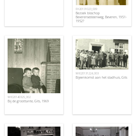
EH20131023_009
Bezoek bisschop
Beverensesteenweg, Beveren, 1951-
1952?
MIE20131224_003
Bijeenkomst aan het stadhuis, Gits
MIE20140325_002
Bij de groottante, Gits, 1969