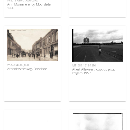
PV2013_089-01/090-03-07
Ann Mommerency, Moorslede
1976
WD20140305_008
MT1957_1215-1216
Ardooisesteenweg, Roeselare
Atleet Allewaert loopt op piste,
Izegem 1957