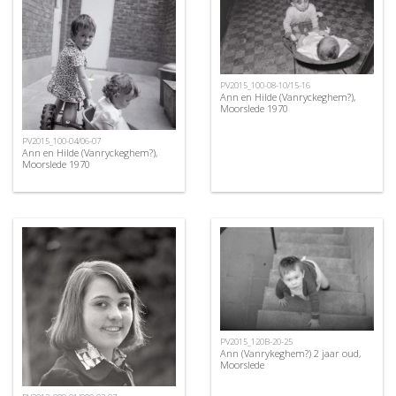
PV2015_100-08-10/15-16
Ann en Hilde (Vanryckeghem?),
Moorslede 1970
PV2015_100-04/06-07
Ann en Hilde (Vanryckeghem?),
Moorslede 1970
PV2015_120B-20-25
Ann (Vanrykeghem?) 2 jaar oud,
Moorslede