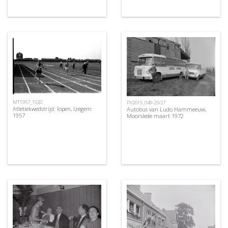
MT1957_1020
PV2015_049-25/27
Atletiekwedstrijd: lopen, Izegem
Autobus van Ludo Hammeeuw,
1957
Moorslede maart 1972