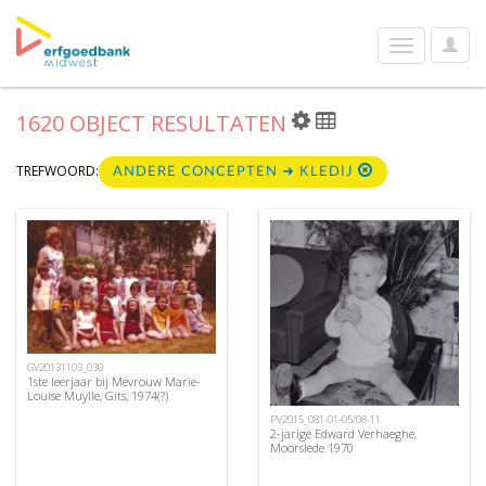
User
Toggle
Optio
navigation
1620 OBJECT RESULTATEN
TREFWOORD:
ANDERE CONCEPTEN ➜ KLEDIJ
GV20131103_030
1ste leerjaar bij Mevrouw Marie-
Louise Muylle, Gits, 1974(?)
PV2015_081-01-05/08-11
2-jarige Edward Verhaeghe,
Moorslede 1970