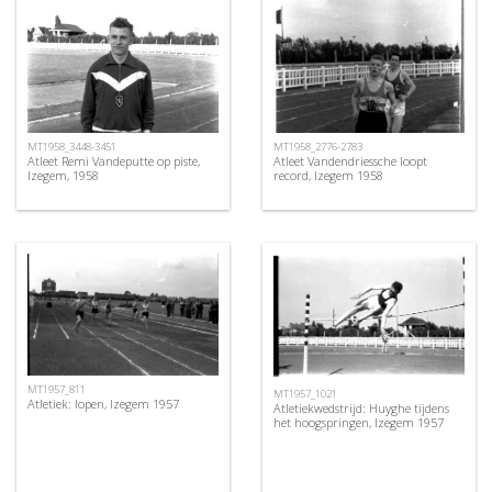
MT1958_3448-3451
MT1958_2776-2783
Atleet Remi Vandeputte op piste,
Atleet Vandendriessche loopt
Izegem, 1958
record, Izegem 1958
MT1957_811
MT1957_1021
Atletiek: lopen, Izegem 1957
Atletiekwedstrijd: Huyghe tijdens
het hoogspringen, Izegem 1957