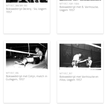
MT1957_1681-1684
MT1957_388/389-390
Bokswedstrijd met B. Vanhoucke,
Bokswedstrijd Declerq - Six, Izegem
Izegem 1957
1957
MT1957_396
MT1957_397
Bokswedstrijd met Cotijn, match in
Bokswedstrijd met Vanhoucke en
Gullegem, 1957
Alloo, Izegem 1957