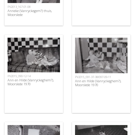
PV2013_167-01-08
Anneke (Vanryckegem?) thuis,
Moorslede
PV2015_090-12-14
PV2015_091-37-38/097-09-11
Ann en Hilde (Vanryckeghem?),
Ann en Hilde (Vanryckeghem?),
Moorslede 1970
Moorslede 1970