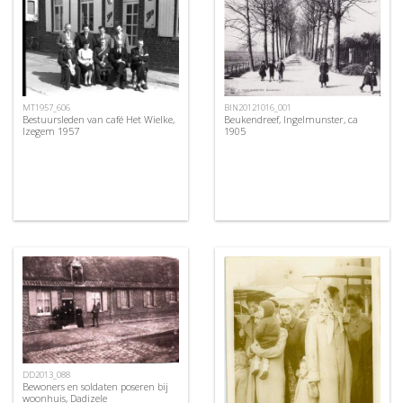
BIN20121016_001
MT1957_606
Beukendreef, Ingelmunster, ca
Bestuursleden van café Het Wielke,
1905
Izegem 1957
DD2013_088
Bewoners en soldaten poseren bij
woonhuis, Dadizele