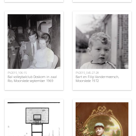
PV2015_106-15
PV2015_045-27-28
Bal volleybalclub Doskom in zaal
Bart en Filip Vandermeersch,
Rio, Moorslede september 1969
Moorslede 1972