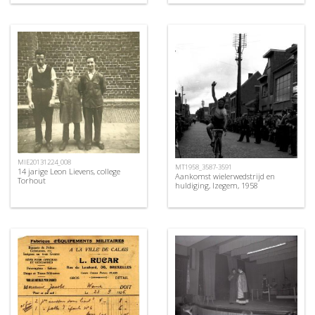
MIE20131224_008
MT1958_3587-3591
14 jarige Leon Lievens, college
Aankomst wielerwedstrijd en
Torhout
huldiging, Izegem, 1958