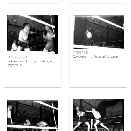
MT1957_387
Bokswedstrijd Declerq-Six, Izegem
MT1957_393-395
1957
Bokswedstrijd Cottyn - Schagen,
Izegem 1957