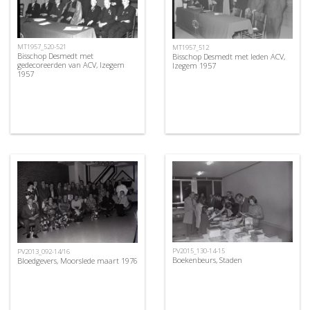
MT1957_520-521
MT1957_512
Bisschop Desmedt met
Bisschop Desmedt met leden ACV,
gedecoreerden van ACV, Izegem
Izegem 1957
1957
PV2015_130-14-15
PV2013_092-14/16
Boekenbeurs, Staden
Bloedgevers, Moorslede maart 1976