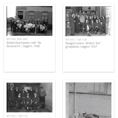
MT1958_3906-3907
MT1957_1728-1729
Bolletrakampioen café "De
Boogschutters 'Willem Tell':
Eendracht", Izegem, 1958
groepsfoto, Izegem 1957
MT1957_1730-1731