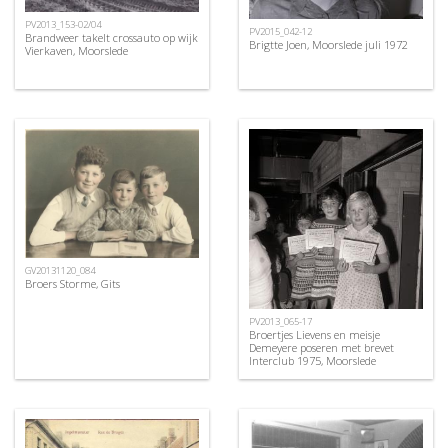
PV2013_153-02/04
PV2015_042-12
Brandweer takelt crossauto op wijk
Brigtte Joen, Moorslede juli 1972
Vierkaven, Moorslede
GV20131120_084
Broers Storme, Gits
PV2013_065-17
Broertjes Lievens en meisje
Demeyere poseren met brevet
Interclub 1975, Moorslede