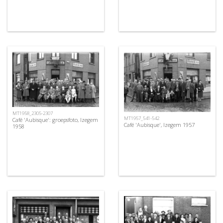
MT1958_2305-2307
MT1957_541-542
Café 'Aubisque': groepsfoto, Izegem
Café 'Aubisque', Izegem 1957
1958