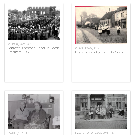
MT1958_3427-3435
Begrafenis pastoor Lionel De Boodt,
WD20130626_0002
Emelgem, 1958
Begrafenisstoet Jules Flipts, Oekene
PV2015_101-01-03/05-09/11-15
PV2013_117-23