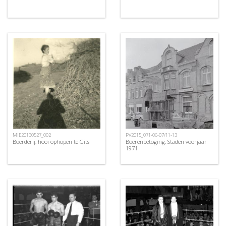
MIE20130527_002
PV2015_071-06-07/11-13
Boerderij, hooi ophopen te Gits
Boerenbetoging, Staden voorjaar
1971