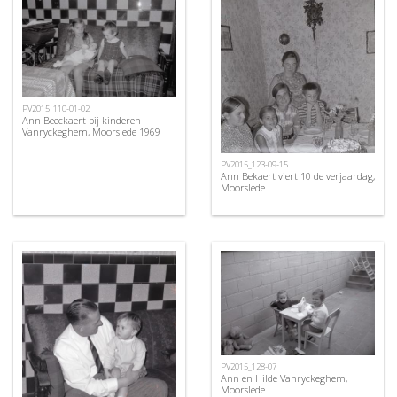
PV2015_110-01-02
Ann Beeckaert bij kinderen
Vanryckeghem, Moorslede 1969
PV2015_123-09-15
Ann Bekaert viert 10 de verjaardag,
Moorslede
PV2015_128-07
Ann en Hilde Vanryckeghem,
Moorslede