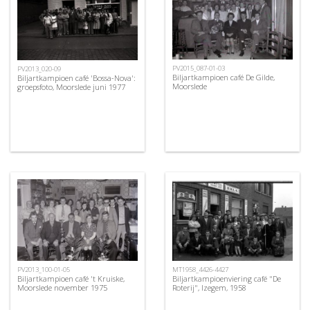
PV2015_087-01-03
PV2013_020-09
Biljartkampioen café De Gilde,
Biljartkampioen café 'Bossa-Nova':
Moorslede
groepsfoto, Moorslede juni 1977
PV2013_100-01-05
MT1958_4426-4427
Biljartkampioen café 't Kruiske,
Biljartkampioenviering café "De
Moorslede november 1975
Roterij", Izegem, 1958