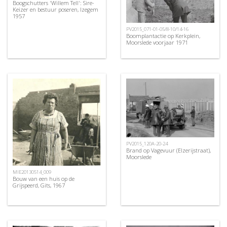
Boogschutters 'Willem Tell': Sire-
Keizer en bestuur poseren, Izegem
1957
PV2015_071-01-05/8-10/14-16
Boomplantactie op Kerkplein,
Moorslede voorjaar 1971
PV2015_120A-20-24
Brand op Vagevuur (Elzerijstraat),
Moorslede
MIE20130514_009
Bouw van een huis op de
Grijspeerd, Gits, 1967