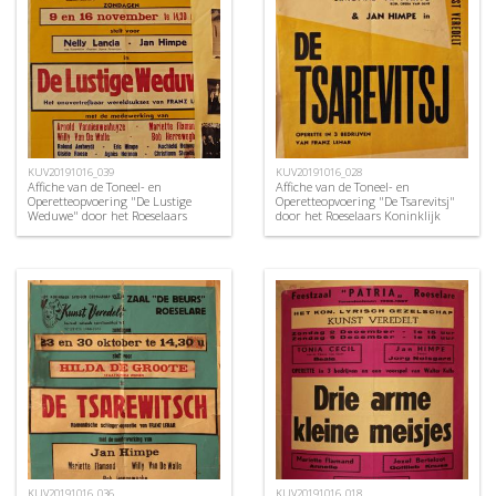
KUV20191016_039
KUV20191016_028
Affiche van de Toneel- en
Affiche van de Toneel- en
Operetteopvoering "De Lustige
Operetteopvoering "De Tsarevitsj"
Weduwe" door het Roeselaars
door het Roeselaars Koninklijk
Koninklijk Lyrisch Gezelschap
Lyrisch Gezelschap "Kunst
"Kunst Veredelt", Roeselare, 1969
Veredelt", Roeselare, 1960
KUV20191016_036
KUV20191016_018