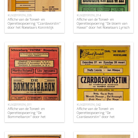
KUV20191016_035
KUV20191016_014
Affiche van de Toneel- en
Affiche van de Toneel- en
Operetteopvoering "Czardavorstin"
Operetteopvoering "De bloem van
door het Roeselaars Koninklijk
Hawaï" door het Roeselaars Lyrisch
Lyrisch Gezelschap "Kunst
Gezelschap "Kunst Veredelt",
Veredelt", Roeselare, 1964
Roeselare, 1954
KUV20191016_011
KUV20191016_042
Affiche van de Toneel- en
Affiche van de Toneel- en
Operetteopvoering "De
Operetteopvoering "De
Bommelbaron" door het
Czardasvorstin" door het
Roeselaars Operettegezelschap
Roeselaars Koninklijk Lyrisch
"Kunst Veredelt", Roeselare, 1952
Gezelschap "Kunst Veredelt",
Roeselare, 1971