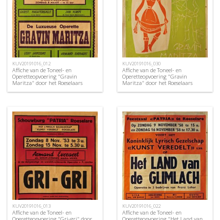
KUV20191016_012
KUV20191016_030
Affiche van de Toneel- en
Affiche van de Toneel- en
Operetteopvoering "Gravin
Operetteopvoering "Gravin
Maritza" door het Roeselaars
Maritza" door het Roeselaars
Operettegezelschap "Kunst
Koninklijk Lyrisch Gezelschap
Veredelt", Roeselare, 1952
"Kunst Veredelt", Roeselare, 1960
KUV20191016_013
KUV20191016_022
Affiche van de Toneel- en
Affiche van de Toneel- en
Operetteopvoering "Gri-gri" door
Operetteopvoering "Het Land van