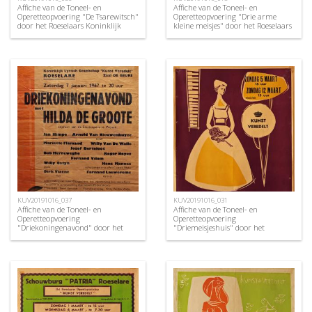
Affiche van de Toneel- en
Affiche van de Toneel- en
Operetteopvoering "De Tsarewitsch"
Operetteopvoering "Drie arme
door het Roeselaars Koninklijk
kleine meisjes" door het Roeselaars
Lyrisch Gezelschap "Kunst
Lyrisch Gezelschap "Kunst
Veredelt", Roeselare, 1966
Veredelt", Roeselare, 1956
KUV20191016_037
KUV20191016_031
Affiche van de Toneel- en
Affiche van de Toneel- en
Operetteopvoering
Operetteopvoering
"Driekoningenavond" door het
"Driemeisjeshuis" door het
Roeselaars Koninklijk Lyrisch
Roeselaars Koninklijk Lyrisch
Gezelschap "Kunst Veredelt",
Gezelschap "Kunst Veredelt",
Roeselare, 1967
Roeselare, 1961