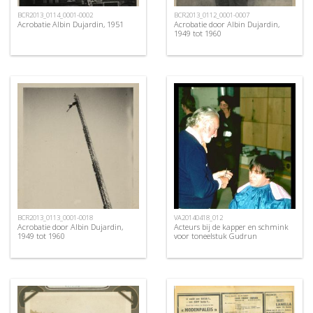
BCR2013_0114_0001-0002
BCR2013_0112_0001-0007
Acrobatie Albin Dujardin, 1951
Acrobatie door Albin Dujardin,
1949 tot 1960
BCR2013_0113_0001-0018
VA20140418_012
Acrobatie door Albin Dujardin,
Acteurs bij de kapper en schmink
1949 tot 1960
voor toneelstuk Gudrun