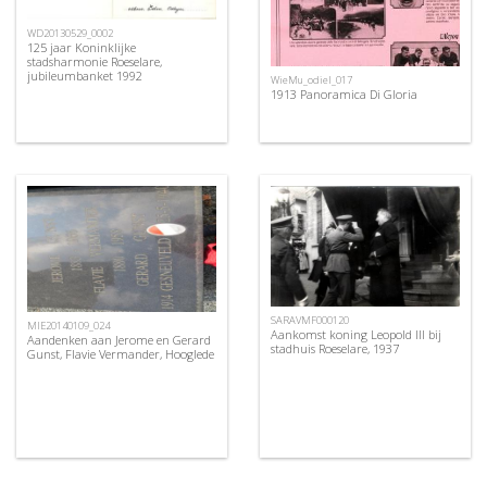
WD20130529_0002
125 jaar Koninklijke
stadsharmonie Roeselare,
jubileumbanket 1992
WieMu_odiel_017
1913 Panoramica Di Gloria
SARAVMF000120
MIE20140109_024
Aankomst koning Leopold III bij
Aandenken aan Jerome en Gerard
stadhuis Roeselare, 1937
Gunst, Flavie Vermander, Hooglede