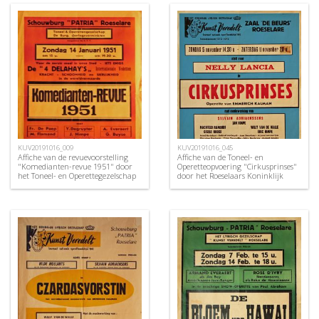
KUV20191016_009
KUV20191016_045
Affiche van de revuevoorstelling
Affiche van de Toneel- en
"Komedianten-revue 1951" door
Operetteopvoering "Cirkusprinses"
het Toneel- en Operettegezelschap
door het Roeselaars Koninklijk
"de Burgerlijke
Lyrisch Gezelschap "Kunst
Oorlogsverminkten", Roeselare,
Veredelt", Roeselare, 1972
1951