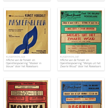
"Kunst Veredelt", Roeselare, 1970
Gezelschap "Kunst Veredelt",
Oostende, 1958
KUV20191016_024
KUV20191016_047
Affiche van de Toneel- en
Affiche van de Toneel- en
Operetteopvoering "Masker in
Operetteopvoering "Meisjes uit het
blauw" door het Roeselaars
Zwarte Woud" door het Roeselaars
Koninklijk Lyrisch Gezelschap
Koninklijk Lyrisch Gezelschap
"Kunst Veredelt", Roeselare, 1958
"Kunst Veredelt", Roeselare, 1973