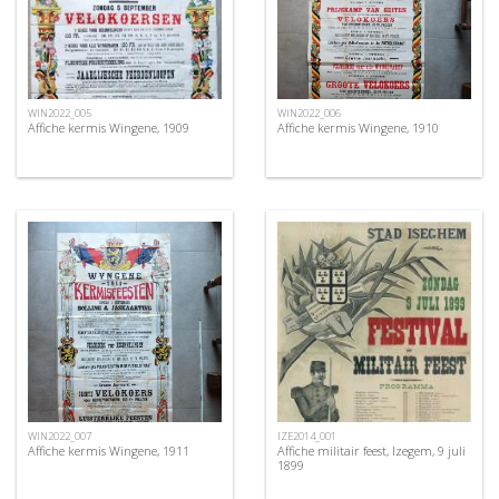
WIN2022_005
WIN2022_006
Affiche kermis Wingene, 1909
Affiche kermis Wingene, 1910
WIN2022_007
IZE2014_001
Affiche kermis Wingene, 1911
Affiche militair feest, Izegem, 9 juli
1899