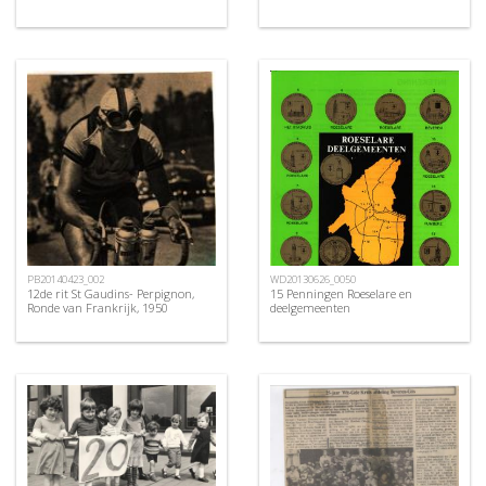
PB20140423_002
WD20130626_0050
12de rit St Gaudins- Perpignon,
15 Penningen Roeselare en
Ronde van Frankrijk, 1950
deelgemeenten