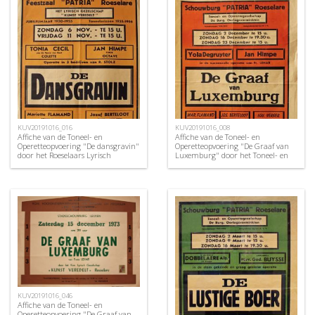
KUV20191016_016
KUV20191016_008
Affiche van de Toneel- en
Affiche van de Toneel- en
Operetteopvoering "De dansgravin"
Operetteopvoering "De Graaf van
door het Roeselaars Lyrisch
Luxemburg" door het Toneel- en
Gezelschap "Kunst Veredelt",
Operettegezelschap "de Burgerlijke
Roeselare, 1954
Oorlogsverminkten", Roeselare,
1951
KUV20191016_046
Affiche van de Toneel- en
Operetteopvoering "De Graaf van