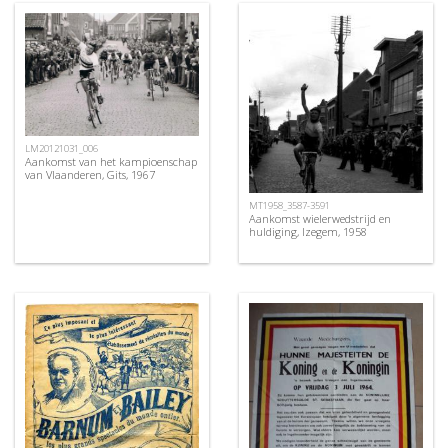
LM20121031_006
Aankomst van het kampioenschap
van Vlaanderen, Gits, 1967
MT1958_3587-3591
Aankomst wielerwedstrijd en
huldiging, Izegem, 1958