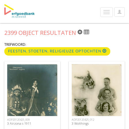
User
Toggle
Optio
navigation
2399 OBJECT RESULTATEN
TREFWOORD:
FEESTEN, STOETEN, RELIGIEUZE OPTOCHTEN
ADP20120425_009
ADP20120425_012
3 Airzona s 1911
3 Wolthings