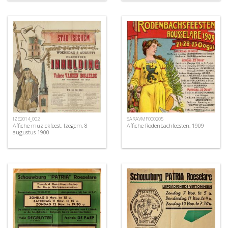
IZE2014_002
SARAVMF000205
Affiche muziekfeest, Izegem, 8
Affiche Rodenbachfeesten, 1909
augustus 1900