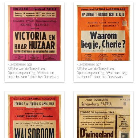
KUV20191016_020
KUV20191016_027
Affiche van de Toneel- en
Affiche van de Toneel- en
Operetteopvoering "Victoria en
Operetteopvoering "Waarom lieg
haar huzaar" door het Roeselaars
je, cherie?" door het Roeselaars
Koninklijk Lyrisch Gezelschap
Koninklijk Lyrisch Gezelschap
"Kunst Veredelt", Roeselare, 1957
"Kunst Veredelt", Roeselare, 1959