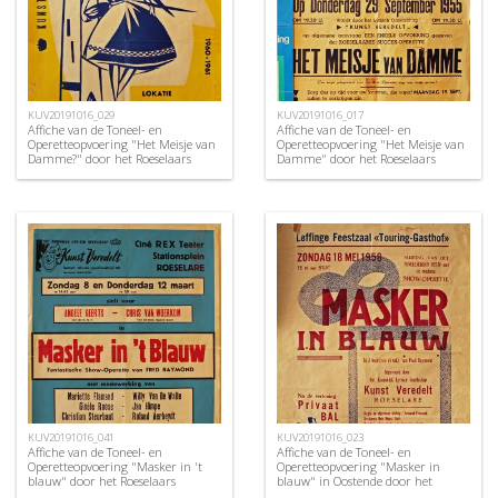
KUV20191016_029
KUV20191016_017
Affiche van de Toneel- en
Affiche van de Toneel- en
Operetteopvoering "Het Meisje van
Operetteopvoering "Het Meisje van
Damme?" door het Roeselaars
Damme" door het Roeselaars
Koninklijk Lyrisch Gezelschap
Lyrisch Gezelschap "Kunst
"Kunst Veredelt", Roeselare, 1960
Veredelt", Roeselare, 1955
KUV20191016_041
KUV20191016_023
Affiche van de Toneel- en
Affiche van de Toneel- en
Operetteopvoering "Masker in 't
Operetteopvoering "Masker in
blauw" door het Roeselaars
blauw" in Oostende door het
Koninklijk Lyrisch Gezelschap
Roeselaars Koninklijk Lyrisch