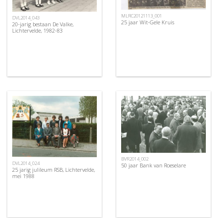
MLRC20121113_001
DVL2014_043
25 jaar Wit-Gele Kruis
20-jarig bestaan De Valke,
Lichtervelde, 1982-83
BVR2014_002
DVL2014_024
50 jaar Bank van Roeselare
25 jarig julileum RSB, Lichtervelde,
mei 1988