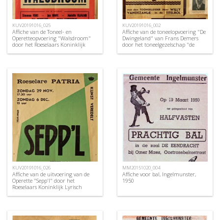
KUV20191016_025
KUV20191016_002
Affiche van de Toneel- en
Affiche van de toneelopvoering "De
Operetteopvoering "Walsdroom"
Dwingeland" van Frans Demers
door het Roeselaars Koninklijk
door het toneelgezelschap "de
Lyrisch Gezelschap "Kunst
burgerlijke oorlogsverminkten",
Veredelt", Roeselare, 1959
Roeselare, 1948
KUV20191016_026
MM20151020_004
Affiche van de uitvoering van de
Affiche voor bal, Ingelmunster,
Operette "Sepp'l" door het
1950
Roeselaars Koninklijk Lyrisch
Gezelschap "Kunst Veredelt",
Roeselare, 1959