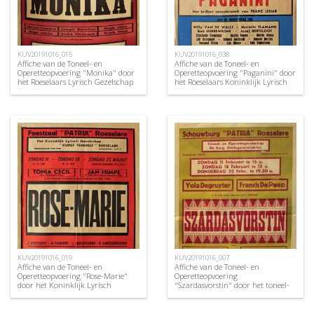
KUV20191016_015
KUV20191016_038
Affiche van de Toneel- en
Affiche van de Toneel- en
Operetteopvoering "Monika" door
Operetteopvoering "Paganini" door
het Roeselaars Lyrisch Gezelschap
het Roeselaars Koninklijk Lyrisch
"Kunst Veredelt", Roeselare, 1954
Gezelschap "Kunst Veredelt",
Roeselare, 1968
KUV20191016_019
KUV20191016_007
Affiche van de Toneel- en
Affiche van de Toneel- en
Operetteopvoering "Rose-Marie"
Operetteopvoering
door het Koninklijk Lyrisch
"Szardasvorstin" door het toneel-
Gezelschap "Kunst Veredelt",
en operettegezelschap "de
Roeselare, 1956
Burgerlijke Oorlogsverminkten",
Roeselare, 1951