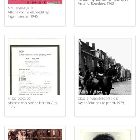
Amand, Roeselare, 1963
MM20151020_0031
Affiche voor wielerwedstrijd,
Ingelmunster, 1945
MIE20120903_001
DD2013_Politie1950-1959_040
Afscheid van café de Hert in Gits,
Agent Seurinck te paard, 1959
1987