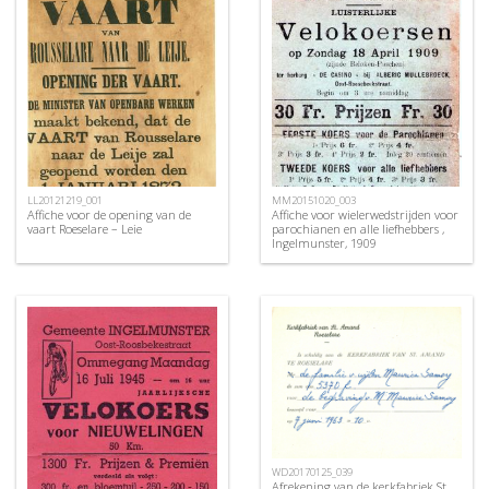
LL20121219_001
MM20151020_003
Affiche voor de opening van de
Affiche voor wielerwedstrijden voor
vaart Roeselare – Leie
parochianen en alle liefhebbers ,
Ingelmunster, 1909
WD20170125_039
Afrekening van de kerkfabriek St