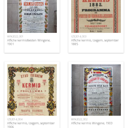
WIN2022_001
IZE2014_003
Affiche kermisfeesten Wingene,
Affiche kermis, Izegem, september
1901
1885
IZE2014_004
WIN2022_002
Affiche kermis, Izegem, september
Affiche kermis Wingene, 1903
1906