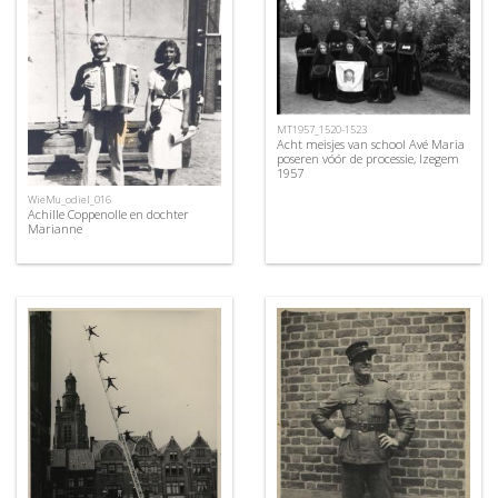
MT1957_1520-1523
Acht meisjes van school Avé Maria
poseren vóór de processie, Izegem
1957
WieMu_odiel_016
Achille Coppenolle en dochter
Marianne