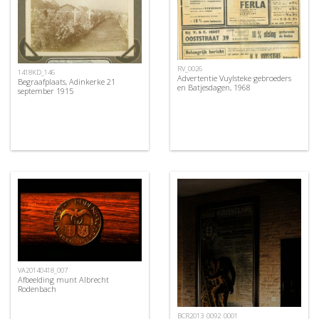
RV_0026
1418KD_146
Advertentie Vuylsteke gebroeders
Begraafplaats, Adinkerke 21
en Batjesdagen, 1968
september 1915
VA20140418_007
Afbeelding munt Albrecht
Rodenbach
BCR2013_0092_0001