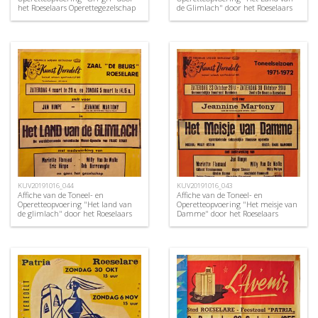
het Roeselaars Operettegezelschap
de Glimlach" door het Roeselaars
"Kunst Veredelt", Roeselare, 1953
Koninklijk Lyrisch Gezelschap
"Kunst Veredelt", Roeselare, 1958
KUV20191016_044
KUV20191016_043
Affiche van de Toneel- en
Affiche van de Toneel- en
Operetteopvoering "Het land van
Operetteopvoering "Het meisje van
de glimlach" door het Roeselaars
Damme" door het Roeselaars
Koninklijk Lyrisch Gezelschap
Koninklijk Lyrisch Gezelschap
"Kunst Veredelt", Roeselare, 1972
"Kunst Veredelt", Roeselare, 1971