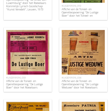
Luxemburg" door het Roeselaars
Koninklijk Lyrisch Gezelschap
KUV20191016_010
Affiche van de Toneel- en
"Kunst Veredelt", Leuven, 1973
Operetteopvoering "De Lustige
Boer" door het Toneel- en
Operettegezelschap "de Burgerlijke
Oorlogsverminkten", Roeselare,
1952
KUV20191016_033
KUV20191016_034
Affiche van de Toneel- en
Affiche van de Toneel- en
Operetteopvoering "De Lustige
Operetteopvoering "De Lustige
Boer" door het Roeselaars
Weduwe" door het Roeselaars
Koninklijk Lyrisch Gezelschap
Koninklijk Lyrisch Gezelschap
"Kunst Veredelt", Roeselare, 1963
"Kunst Veredelt", Roeselare, 1964