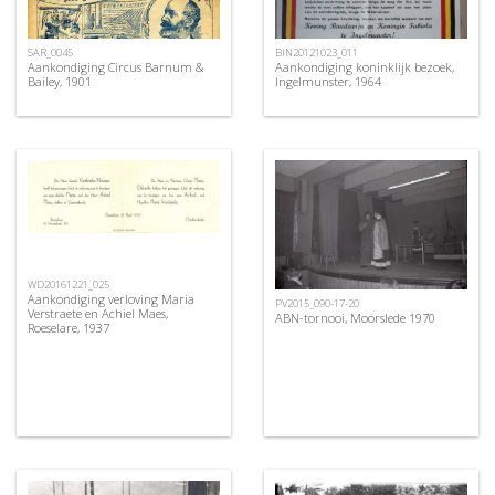
SAR_0045
BIN20121023_011
Aankondiging Circus Barnum &
Aankondiging koninklijk bezoek,
Bailey, 1901
Ingelmunster, 1964
WD20161221_025
Aankondiging verloving Maria
PV2015_090-17-20
Verstraete en Achiel Maes,
ABN-tornooi, Moorslede 1970
Roeselare, 1937