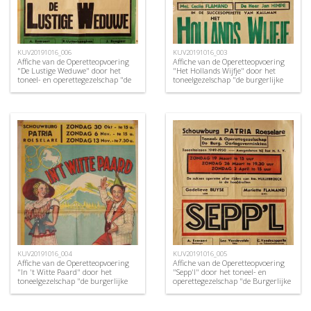
KUV20191016_006
KUV20191016_003
Affiche van de Operetteopvoering
Affiche van de Operetteopvoering
"De Lustige Weduwe" door het
"Het Hollands Wijfje" door het
toneel- en operettegezelschap "de
toneelgezelschap "de burgerlijke
Burgerlijke Oorlogsverminkten",
oorlogsverminkten", Roeselare,
Roeselare, 1950
1948
KUV20191016_004
KUV20191016_005
Affiche van de Operetteopvoering
Affiche van de Operetteopvoering
"In 't Witte Paard" door het
"Sepp'l" door het toneel- en
toneelgezelschap "de burgerlijke
operettegezelschap "de Burgerlijke
oorlogsverminkten", Roeselare,
Oorlogsverminkten", Roeselare,
1949
1950