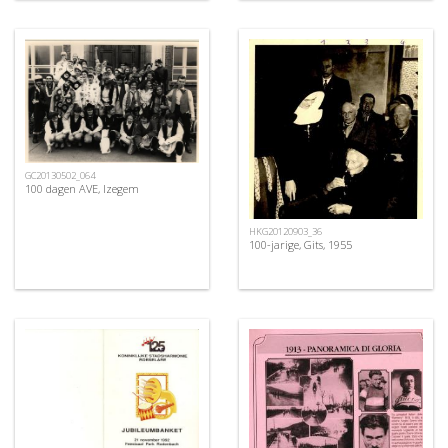
GC20130502_064
100 dagen AVE, Izegem
HKG20120903_36
100-jarige, Gits, 1955