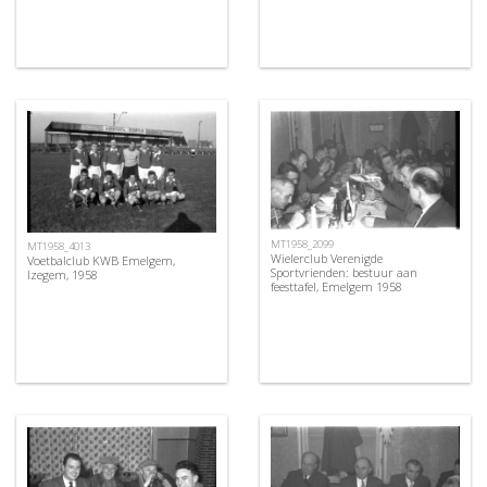
MT1958_2099
MT1958_4013
Wielerclub Verenigde
Voetbalclub KWB Emelgem,
Sportvrienden: bestuur aan
Izegem, 1958
feesttafel, Emelgem 1958