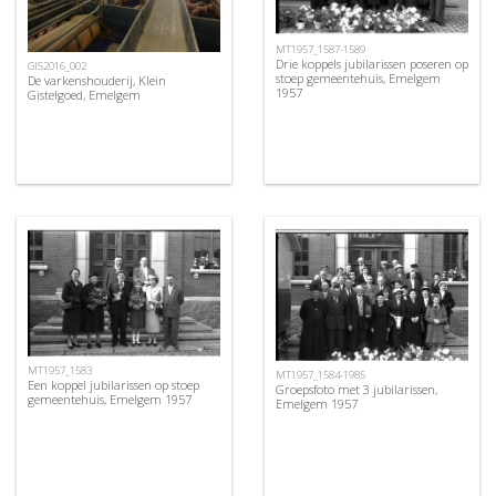
MT1957_1587-1589
Drie koppels jubilarissen poseren op
GIS2016_002
stoep gemeentehuis, Emelgem
De varkenshouderij, Klein
1957
Gistelgoed, Emelgem
MT1957_1583
MT1957_1584-1985
Een koppel jubilarissen op stoep
Groepsfoto met 3 jubilarissen,
gemeentehuis, Emelgem 1957
Emelgem 1957