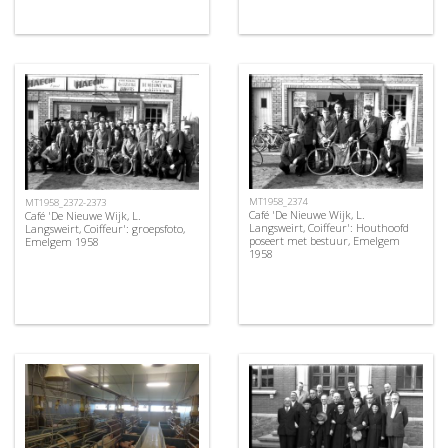
MT1958_2374
MT1958_2372-2373
Café 'De Nieuwe Wijk, L.
Café 'De Nieuwe Wijk, L.
Langsweirt, Coiffeur': Houthoofd
Langsweirt, Coiffeur': groepsfoto,
poseert met bestuur, Emelgem
Emelgem 1958
1958