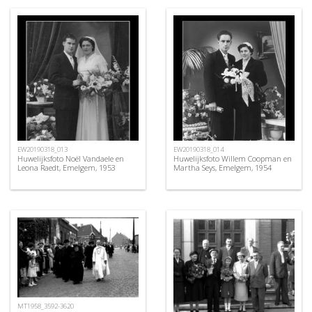
EW20190318_013
EW20190318_014
Huwelijksfoto Noël Vandaele en
Huwelijksfoto Willem Coopman en
Leona Raedt, Emelgem, 1953
Martha Seys, Emelgem, 1954
MT1958_3592-3620