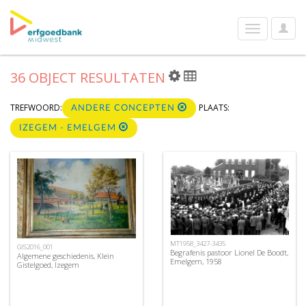
User
Toggle
Optio
navigation
36 OBJECT RESULTATEN
TREFWOORD:
PLAATS:
ANDERE CONCEPTEN
IZEGEM - EMELGEM
MT1958_3427-3435
GIS2016_001
Begrafenis pastoor Lionel De Boodt,
Algemene geschiedenis, Klein
Emelgem, 1958
Gistelgoed, Izegem