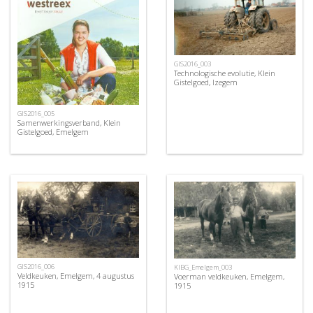
GIS2016_003
Technologische evolutie, Klein
Gistelgoed, Izegem
GIS2016_005
Samenwerkingsverband, Klein
Gistelgoed, Emelgem
GIS2016_006
KIBG_Emelgem_003
Veldkeuken, Emelgem, 4 augustus
Voerman veldkeuken, Emelgem,
1915
1915