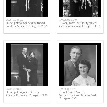
EW20190318_008
EW20190318_010
Huwelijksfoto Joannes Houthoofd
Huwelijksfoto Jozef Bultynck en
en Maria Simoens, Emelgem, 1927
Godelieve Seynaeve Emelgem, 1951
EW20190318_009
EW20190318_011
Huwelijksfoto Julien Debeuf en
Huwelijksfoto Maurits
Adriana Dinnecoer, Emelgem, 1930
Vandommele en Mariette Raedt,
Emelgem, 1951