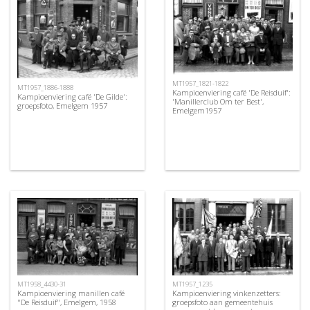
MT1957_1821-1822
MT1957_1886-1888
Kampioenviering café 'De Reisduif':
Kampioenviering café 'De Gilde':
'Manillerclub Om ter Best',
groepsfoto, Emelgem 1957
Emelgem1957
MT1957_1235
MT1958_4430-31
Kampioenviering vinkenzetters:
Kampioenviering manillen café
groepsfoto aan gemeentehuis
"De Reisduif", Emelgem, 1958