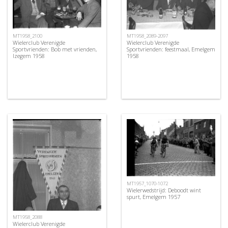
MT1958_2089-2097
MT1958_2100
Wielerclub Verenigde
Wielerclub Verenigde
Sportvrienden: feestmaal, Emelgem
Sportvrienden: Bob met vrienden,
1958
Izegem 1958
MT1957_1070-1072
Wielerwedstrijd: Deboodt wint
spurt, Emelgem 1957
MT1958_2088
Wielerclub Verenigde