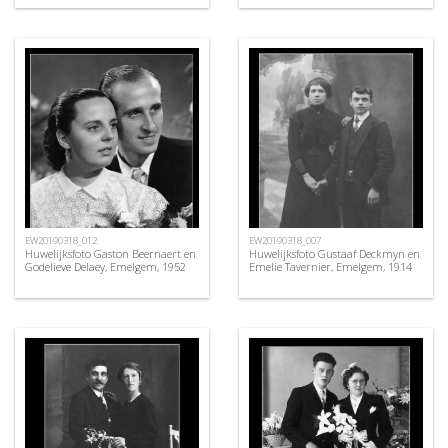
EW20190318_012
EW20190318_007
Huwelijksfoto Gaston Beernaert en
Huwelijksfoto Gustaaf Deckmyn en
Godelieve Delaey, Emelgem, 1952
Emelie Tavernier, Emelgem, 1914