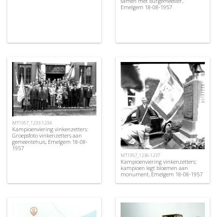
samen met burgemeester,
Emelgem 18-08-1957
MT1957_1233-1234
Kampioenviering vinkenzetters:
Groepsfoto vinkenzetters aan
gemeentehuis, Emelgem 18-08-
1957
MT1957_1236-1237
Kampioenviering vinkenzetters:
kampioen legt bloemen aan
monument, Emelgem 18-08-1957