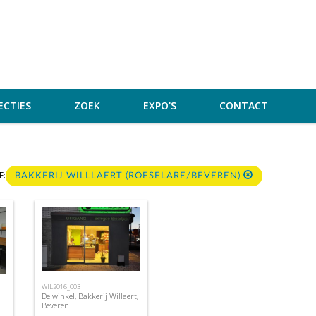
ECTIES
ZOEK
EXPO'S
CONTACT
E:
BAKKERIJ WILLLAERT (ROESELARE/BEVEREN)
WIL2016_003
De winkel, Bakkerij Willaert,
Beveren