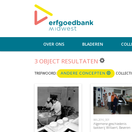
OVER ONS
BLADEREN
COLL
3 OBJECT RESULTATEN
TREFWOORD:
COLLECTI
ANDERE CONCEPTEN
WIL2016_001
Algemene geschiedenis
bakkerij Willaert, Beveren