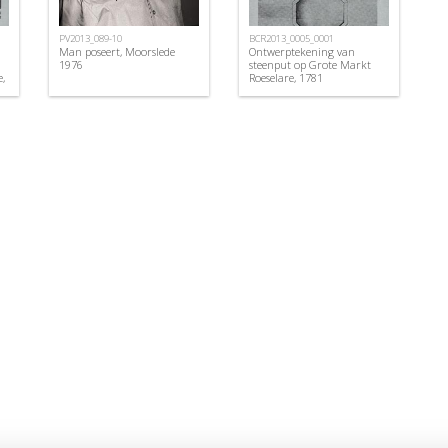
PV2013_089-10
BCR2013_0005_0001
Man poseert, Moorslede
Ontwerptekening van
1976
steenput op Grote Markt
,
Roeselare, 1781