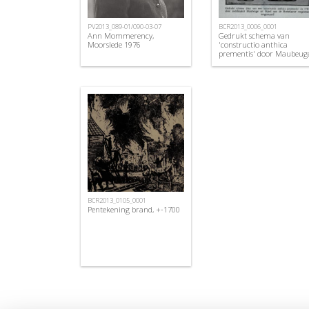
PV2013_089-01/090-03-07
BCR2013_0006_0001
Ann Mommerency,
Gedrukt schema van
Moorslede 1976
'constructio anthica
prementis' door Maubeuge
1784
BCR2013_0105_0001
Pentekening brand, +-1700