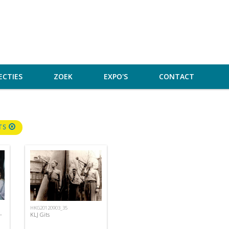
ECTIES
ZOEK
EXPO'S
CONTACT
TS
HKG20120903_35
-
KLJ Gits