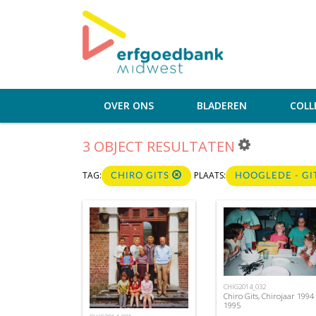
OVER ONS
BLADEREN
COLL
3 OBJECT RESULTATEN
TAG:
PLAATS:
CHIRO GITS
HOOGLEDE - GI
CHIG2014_032
Chiro Gits, Chirojaar 1994 
1995