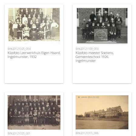
BIN20121025_004
BIN20121109_003
Klasfoto Leerwerkhuis Eigen Haard,
Klasfoto meester Soenens,
Ingelmunster, 1932
Gemeenteschool 1926,
Ingelmunster
BIN20121015_006
BIN20121025_001