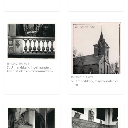
BIN20121107_004
St. Amandskerk, Ingelmunster,
biechtstoelen en communiebank
BIN20121011_003
St. Amandskerk, Ingelmunster, ca
1950