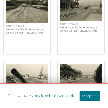
BIN20121018_012
BIN20121018_011
Werken aan De Centrumbrug en
Werken aan De Centrumbrug en
de Vaart, Ingelmunster, ca 1956
de Vaart, Ingelmunster, ca 1956
BIN20121019_002
BIN20121019_004
Deze websites maakt gebruik van cookies
.
Accepteer
Werken aan De Centrumbrug en
Werken aan De Centrumbrug en
de Vaart, Ingelmunster, ca 1956
de Vaart, Ingelmunster, ca 1956