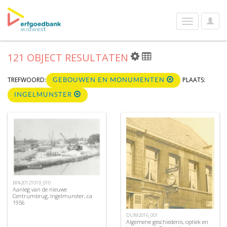
User
Toggle
Optio
navigation
121 OBJECT RESULTATEN
TREFWOORD:
PLAATS:
GEBOUWEN EN MONUMENTEN
INGELMUNSTER
BIN20121019_010
Aanleg van de nieuwe
Centrumbrug, Ingelmunster, ca
1956
DUM2016_001
Algemene geschiedenis, optiek en