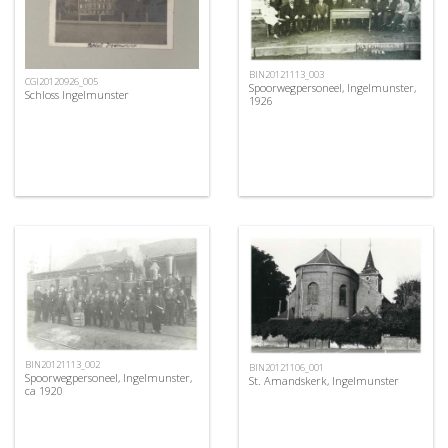
BIN20121113_003
CGI20120926_005
Spoorwegpersoneel, Ingelmunster,
Schloss Ingelmunster
1926
BIN20121113_002
BIN20121106_001
Spoorwegpersoneel, Ingelmunster,
St. Amandskerk, Ingelmunster
ca 1920