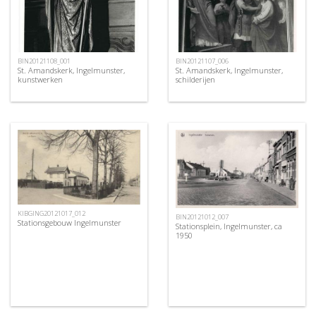
BIN20121108_001
BIN20121107_006
St. Amandskerk, Ingelmunster,
St. Amandskerk, Ingelmunster,
kunstwerken
schilderijen
KIBGING20121017_012
BIN20121012_007
Stationsgebouw Ingelmunster
Stationsplein, Ingelmunster, ca
1950