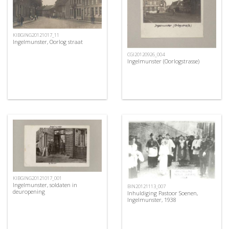
KIBGING20121017_11
Ingelmunster, Oorlog straat
CGI20120926_004
Ingelmunster (Oorlogstrasse)
KIBGING20121017_001
Ingelmunster, soldaten in
BIN20121113_007
deuropening
Inhuldiging Pastoor Soenen,
Ingelmunster, 1938