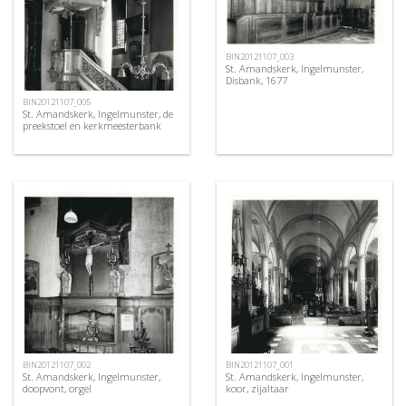
BIN20121107_003
St. Amandskerk, Ingelmunster,
Disbank, 1677
BIN20121107_005
St. Amandskerk, Ingelmunster, de
preekstoel en kerkmeesterbank
BIN20121107_002
BIN20121107_001
St. Amandskerk, Ingelmunster,
St. Amandskerk, Ingelmunster,
doopvont, orgel
koor, zijaltaar