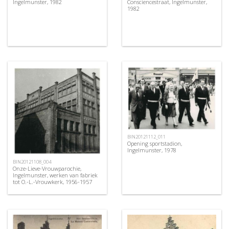
Ingelmunster, 1982
Consciencestraat, Ingelmunster,
1982
BIN20121112_011
Opening sportstadion,
Ingelmunster, 1978
BIN20121108_004
Onze-Lieve-Vrouwparochie,
Ingelmunster, werken van fabriek
tot O.-L.-Vrouwkerk, 1956-1957