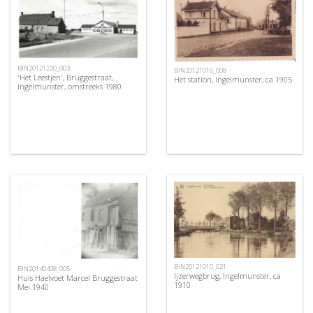
BIN20121220_003
BIN20121016_008
'Het Leestjen', Bruggestraat,
Het station, Ingelmunster, ca 1905
Ingelmunster, omstreeks 1980
BIN20121010_021
BIN20140408_005
Ijzerwegbrug, Ingelmunster, ca
Huis Haelvoet Marcel Bruggestraat
1910
Mei 1940