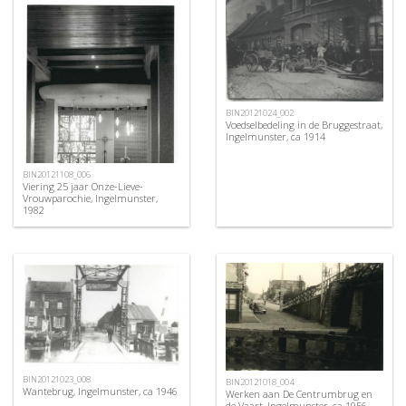
BIN20121024_002
Voedselbedeling in de Bruggestraat,
Ingelmunster, ca 1914
BIN20121108_006
Viering 25 jaar Onze-Lieve-
Vrouwparochie, Ingelmunster,
1982
BIN20121023_008
BIN20121018_004
Wantebrug, Ingelmunster, ca 1946
Werken aan De Centrumbrug en
de Vaart, Ingelmunster, ca 1956