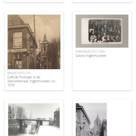
KIBGING20121017_002
Casino Ingelmunster
BIN20121010_016
Café De Trompet in de
Stationsstraat, Ingelmunster, ca
1910