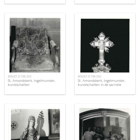
BIN20121108_003
BIN20121108_002
St. Amandskerk, Ingelmunster,
St. Amandskerk, Ingelmunster,
kunstschatten
kunstschatten in de sacristie