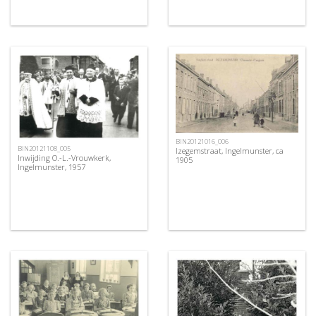
BIN20121016_006
BIN20121108_005
Izegemstraat, Ingelmunster, ca
Inwijding O.-L.-Vrouwkerk,
1905
Ingelmunster, 1957