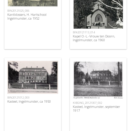
BIN20121025_006
Kantklossers, H. Hartschool
Ingelmunster, ca 1952
BIN20121113_014
Kapel O.-L.-Vrouw ten Doorn,
Ingelmunster, ca 1960
BIN20121012_003
Kasteel, Ingelmunster, ca 1950
KIBGING_20121007_002
Kasteel, Ingelmunster, september
1917