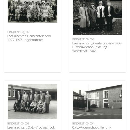
BIN20121109_002
Leerkrachten Gemeenteschool
BIN20121109_006
1977-1978, Ingelmunster
Leerkrachten, kleuteronderwijs O.-
L.-Vrouwschool ,afdeling
Weststraat, 1982
BIN20121109_005
BIN20121109_004
Leerkrachten, O.-L.-Vrouwschool,
O.-L.-Vrouwschool, Hendrik