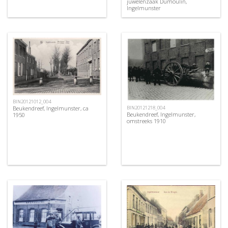
juwelenzaak Dumoulin,
Ingelmunster
BIN20121012_004
Beukendreef, Ingelmunster, ca
BIN20121218_004
Beukendreef, Ingelmunster,
1950
omstreeks 1910