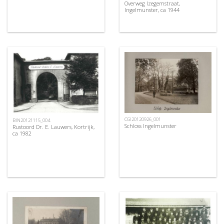
Overweg Izegemstraat,
Ingelmunster, ca 1944
CGI20120926_001
BIN20121115_004
Schloss Ingelmunster
Rustoord Dr. E. Lauwers, Kortrijk,
ca 1982