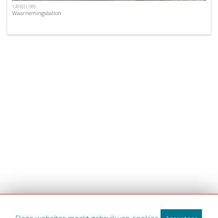
1418JD_085
Waarnemingsballon