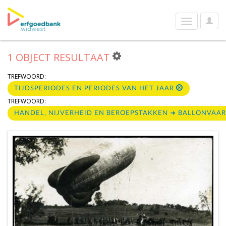
User
Toggle
Optio
navigation
1 OBJECT RESULTAAT
TREFWOORD:
TIJDSPERIODES EN PERIODES VAN HET JAAR
TREFWOORD:
HANDEL, NIJVERHEID EN BEROEPSTAKKEN ➜ BALLONVAA