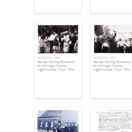
BIN20121017_006
BIN20121017_007
Bezoek Koning Boudewijn
Bezoek Koning Boudewijn
en Koningin Fabiola,
en Koningin Fabiola,
Ingelmunster, 3 juli 1964
Ingelmunster, 3 juli 1964