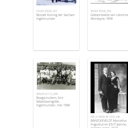
CGI20120926_007
WV20130326_002
Bezoek Koning der Sachsen
Geboorteakte van Léontin
Ingelmunster
Monteyne, 1898
BIN20121112_009
Boogschutters, Sint-
Sebastiaansgilde,
Ingelmunster, mei 1988
EW_H-INGELM 1923_046
BRAECKEVELDT Marcellus
Augustus en JOLIT Jeanne,
Ingelmunster, 1923