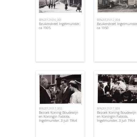
BIN20121016_001
BIN20121012_004
Beukendreef, Ingelmunster,
Beukendreef, Ingelmunster
ca 1905
ca 1950
BIN20121017_002
BIN20121017_003
Bezoek Koning Boudewijn
Bezoek Koning Boudewijn
en Koningin Fabiola,
en Koningin Fabiola,
Ingelmunster, 3 juli 1964
Ingelmunster, 3 juli 1964