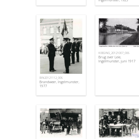
KIBGING_20121007_006
Brug over Leie,
Ingelmunster, juni 1917
BIN20121112_006
Brandweer, Ingelmunster,
1977