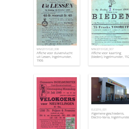
MM20151020_008
MM20151020_007
Affiche voor duivenvlucht
Affiche voor kaarting
uit Lessen, Ingelmunster,
(bieden), Ingelmunster, 19
1906
ELE2016_001
Algemene geschiedenis,
Electro-Varia, Ingelmunste