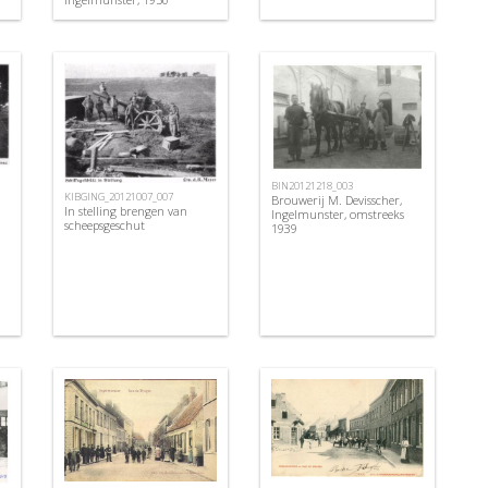
BIN20121218_003
KIBGING_20121007_007
Brouwerij M. Devisscher,
In stelling brengen van
Ingelmunster, omstreeks
scheepsgeschut
1939