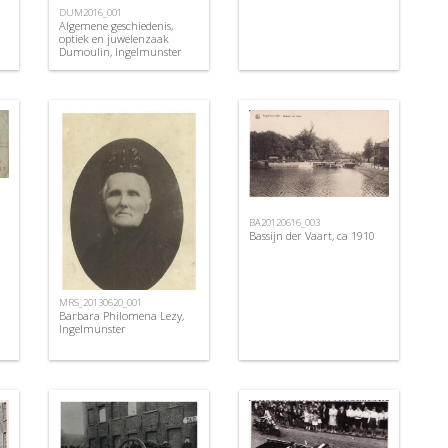
DUM2016_001
Algemene geschiedenis,
optiek en juwelenzaak
Dumoulin, Ingelmunster
BA20120616_003
Bassijn der Vaart, ca 1910
MRS_20130620_001
Barbara Philomena Lezy,
Ingelmunster