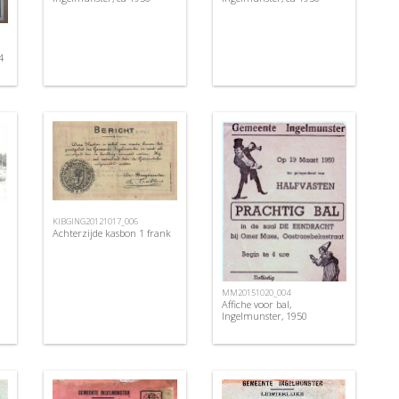
4
KIBGING20121017_006
Achterzijde kasbon 1 frank
MM20151020_004
Affiche voor bal,
Ingelmunster, 1950