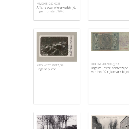
MM20151020_0031
Affiche voor wielerwedstrijd,
Ingelmunster, 1945
KIBGING20121017_014
KIBGING20121017_004
Ingelmunster, achterzijde
Engelse piloot
van het 10 rijksmark biljet