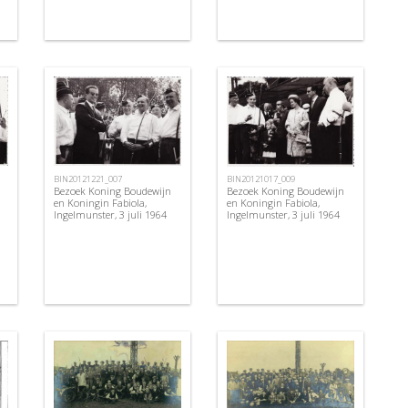
BIN20121221_007
BIN20121017_009
Bezoek Koning Boudewijn
Bezoek Koning Boudewijn
en Koningin Fabiola,
en Koningin Fabiola,
Ingelmunster, 3 juli 1964
Ingelmunster, 3 juli 1964