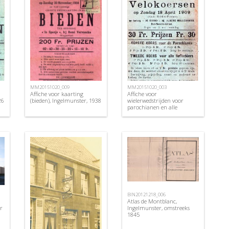
MM20151020_009
MM20151020_003
Affiche voor kaarting
Affiche voor
26
(bieden), Ingelmunster, 1938
wielerwedstrijden voor
parochianen en alle
liefhebbers , Ingelmunster,
1909
BIN20121218_006
Atlas de Montblanc,
r
Ingelmunster, omstreeks
1845