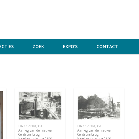
ECTIES
ZOEK
EXPO'S
CONTACT
BIN20121019_008
BIN20121019_009
Aanleg van de nieuwe
Aanleg van de nieuwe
Centrumbrug,
Centrumbrug,
Ingelmunster, ca 1956
Ingelmunster, ca 1956