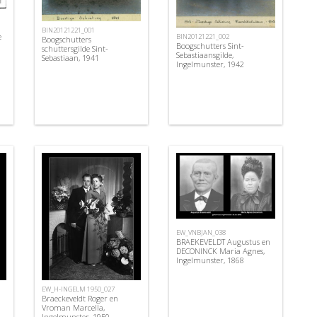
BIN20121221_001
e
BIN20121221_002
Boogschutters
Boogschutters Sint-
schuttersgilde Sint-
Sebastiaansgilde,
Sebastiaan, 1941
Ingelmunster, 1942
EW_VNBJAN_038
BRAEKEVELDT Augustus en
DECONINCK Maria Agnes,
Ingelmunster, 1868
EW_H-INGELM 1950_027
Braeckeveldt Roger en
Vroman Marcella,
Ingelmunster, 1950