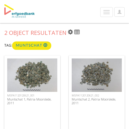
User
Toggle
Optio
navigation
2 OBJECT RESULTATEN
TAG:
MUNTSCHAT
MSPA1120120621_001
MSPA1120120621_002
Muntschat 1, Patria Moorslede,
Muntschat 2, Patria Moorslede,
2011
2011